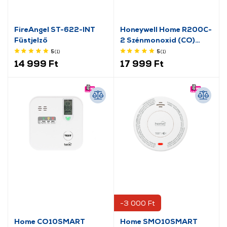
FireAngel ST-622-INT
Honeywell Home R200C-
Füstjelző
2 Szénmonoxid (CO)
vészjelző
5
(1
)
5
(1
)
14 999 Ft
17 999 Ft
-3 000 Ft
Home CO10SMART
Home SMO10SMART