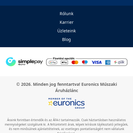
Rólunk
Karrier
Üzleteink
Blog
© 2026. Minden jog fenntartva! Euronics Műszaki
Áruházlánc
Áraink forintban értendők és az ÁFA-t tartalmazzák. Csak háztartásban használatos
mennyiségeket szolgálunk ki. A feltüntetett árak, képek leírások tájékoztató jellegűek,
és nem minősülnek ajánlattételnek, az esetleges pontatlanságért nem vállalunk