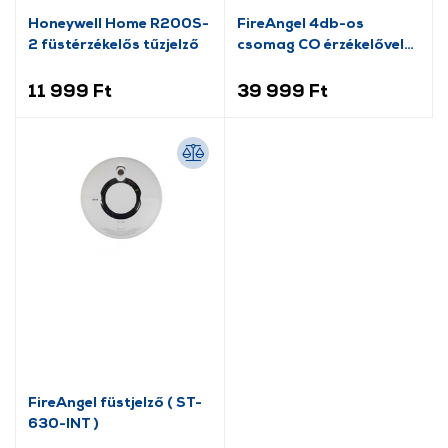
Honeywell Home R200S-
FireAngel 4db-os
2 füstérzékelős tűzjelző
csomag CO érzékelővel
(FA SP 2)
11 999 Ft
39 999 Ft
FireAngel füstjelző ( ST-
630-INT )