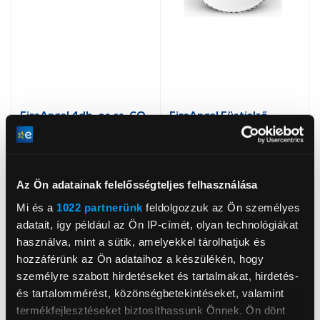
FireAngel 4db-os cs. CO
FireAngel Füstjelző
érzékelő nélkül (FA SP 3)
(FA6111-INT)
17 999 Ft
12 999 Ft
Az Ön adatainak felelősségteljes felhasználása
Mi és a
1022 partnerünk
feldolgozzuk az Ön személyes
adatait, így például az Ön IP-címét, olyan technológiákat
használva, mint a sütik, amelyekkel tárolhatjuk és
hozzáférünk az Ön adataihoz a készülékén, hogy
személyre szabott hirdetéseket és tartalmakat, hirdetés-
és tartalommérést, közönségbetekintéseket, valamint
termékfejlesztéseket biztosíthassunk Önnek. Ön dönt