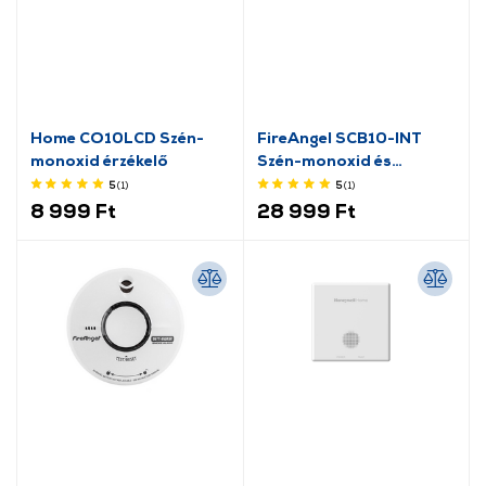
Home CO10LCD Szén-
FireAngel SCB10-INT
monoxid érzékelő
Szén-monoxid és
füstvészjelző
5
(1
)
5
(1
)
8 999 Ft
28 999 Ft