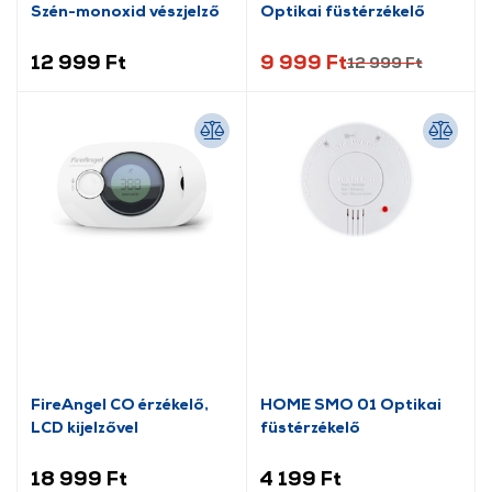
Szén-monoxid vészjelző
Optikai füstérzékelő
12 999 Ft
9 999 Ft
12 999 Ft
FireAngel CO érzékelő,
HOME SMO 01 Optikai
LCD kijelzővel
füstérzékelő
18 999 Ft
4 199 Ft