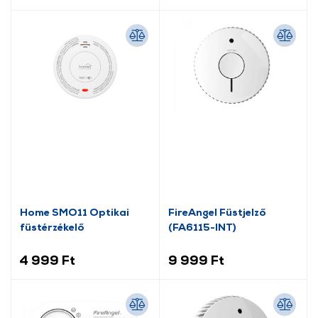
Home SMO11 Optikai
FireAngel Füstjelző
füstérzékelő
(FA6115-INT)
4 999 Ft
9 999 Ft