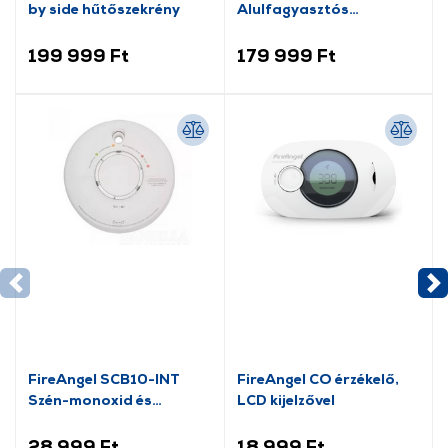
by side hűtőszekrény
Alulfagyasztós
kombinált hűtőszekrény
199 999 Ft
179 999 Ft
FireAngel SCB10-INT
FireAngel CO érzékelő,
Szén-monoxid és
LCD kijelzővel
füstvészjelző
28 999 Ft
18 999 Ft