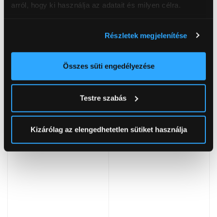
arról, hogy ki használja az adatait és milyen célra.
Ha engedélyezi, a következőt is meg szeretnénk tenni:
Részletek megjelenítése
Információgyűjtés az Ön földrajzi
FireAngel Hőérzékelő HT-
Aqara Smoke okos
elhelyezkedéséről pár méteres pontossággal
630-NEUT
Zigbee 3.0 füstérzékelő
Az Ön készülékén beazonosítása annak konkrét
(SD-S01D)
Összes süti engedélyezése
6 999 Ft
tulajdonságainak (ujjlenyomat) aktív ellenőrzésével
18 999 Ft
Tudjon meg többet személyes adatainak feldolgozási
Testre szabás
módjairól és adja meg preferenciáit a
Részletek
pontban
. Bármikor módosíthatja vagy visszavonhatja a
Sütinyilatkozathoz való hozzájárulását.
Kizárólag az elengedhetetlen sütiket használja
Az Eunonics.hu webáruházunk ún. süti vagy cookie file-
okat használ, melyeket az Ön gépén tárol a rendszer. A
cookie-k személyazonosítására nem alkalmasak,
szolgáltatásaink biztosításához szükségesek. Az oldal
használatával Ön elfogadja a cookie-k használatát.
További információk:
ÁSZF
és
Adatvédelem