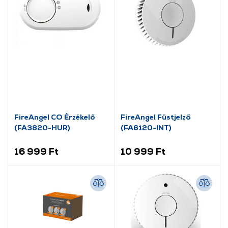
FireAngel CO Érzékelő
FireAngel Füstjelző
(FA3820-HUR)
(FA6120-INT)
16 999 Ft
10 999 Ft