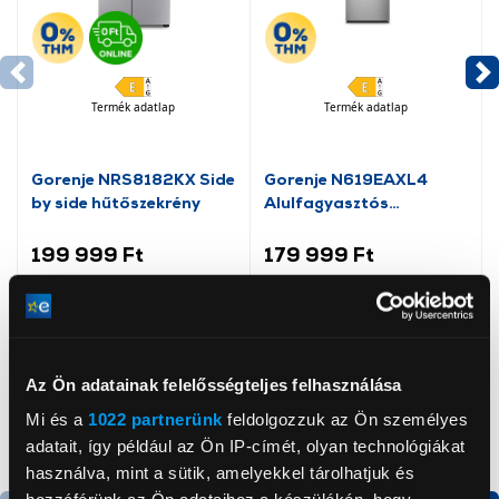
Termék adatlap
Termék adatlap
Gorenje NRS8182KX Side
Gorenje N619EAXL4
by side hűtőszekrény
Alulfagyasztós
kombinált hűtőszekrény
199 999 Ft
179 999 Ft
Az Ön adatainak felelősségteljes felhasználása
Mi és a
1022 partnerünk
feldolgozzuk az Ön személyes
adatait, így például az Ön IP-címét, olyan technológiákat
használva, mint a sütik, amelyekkel tárolhatjuk és