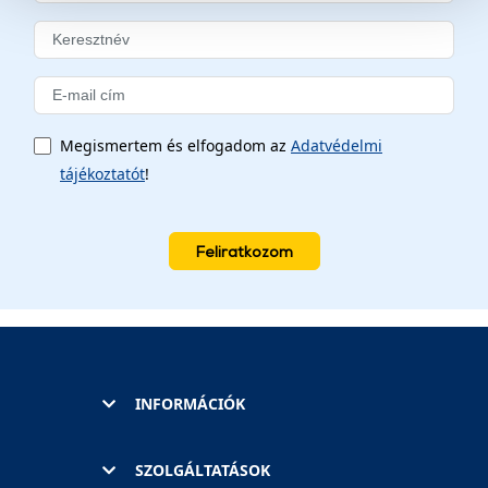
szolgáltatásaink biztosításához szükségesek. Az oldal
használatával Ön elfogadja a cookie-k használatát.
További információk:
ÁSZF
és
Adatvédelem
Megismertem és elfogadom az
Adatvédelmi
tájékoztatót
!
Feliratkozom
INFORMÁCIÓK
SZOLGÁLTATÁSOK