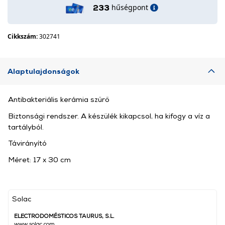
hűségpont
233
Cikkszám:
302741
Alaptulajdonságok
Antibakteriális kerámia szűrő
Biztonsági rendszer. A készülék kikapcsol, ha kifogy a víz a
tartályból.
Távirányító
Méret: 17 x 30 cm
Solac
ELECTRODOMÉSTICOS TAURUS, S.L.
www.solac.com