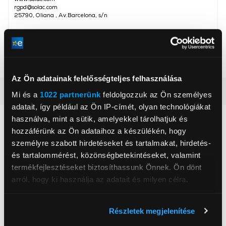
rgpd@solac.com
25790, Oliana , Av.Barcelona, s/n
Víztartály mérete
1,8 l
Teljesítmény
35 W
Az Ön adatainak felelősségteljes felhasználása
Részletes ismertető
Mi és a
1022 partnerünk
feldolgozzuk az Ön személyes
adatait, így például az Ön IP-címét, olyan technológiákat
használva, mint a sütik, amelyekkel tárolhatjuk és
Neked ajánljuk
hozzáférünk az Ön adataihoz a készülékén, hogy
személyre szabott hirdetéseket és tartalmakat, hirdetés-
és tartalommérést, közönségbetekintéseket, valamint
termékfejlesztéseket biztosíthassunk Önnek. Ön dönt
arról, hogy ki használja az adatait és milyen célra.
Ha engedélyezi, a következőt is meg szeretnénk tenni:
Részletek megjelenítése
Információgyűjtés az Ön földrajzi