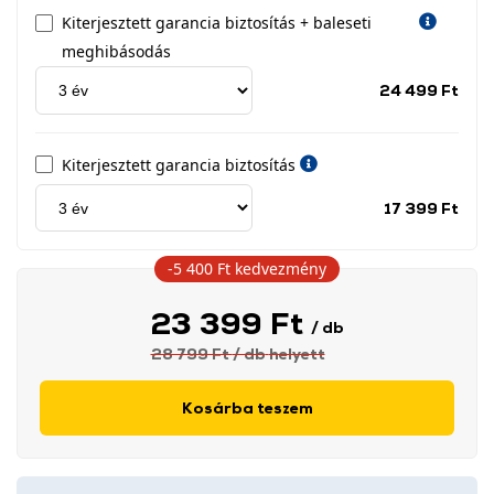
Kiterjesztett garancia biztosítás + baleseti
meghibásodás
Jótá
24 499 Ft
idős
címk
Kiterjesztett garancia biztosítás
Jótá
17 399 Ft
idős
címk
-5 400 Ft
kedvezmény
23 399 Ft
/ db
28 799 Ft
/ db
helyett
Kosárba teszem