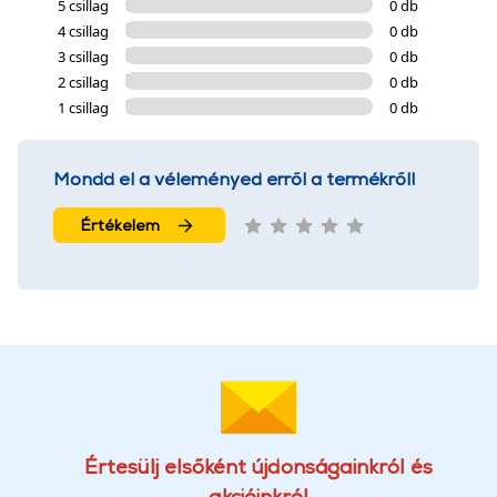
5 csillag
0 db
4 csillag
0 db
3 csillag
0 db
2 csillag
0 db
1 csillag
0 db
Mondd el a véleményed erről a termékről!
Értékelem
Értesülj elsőként újdonságainkról és
akcióinkról