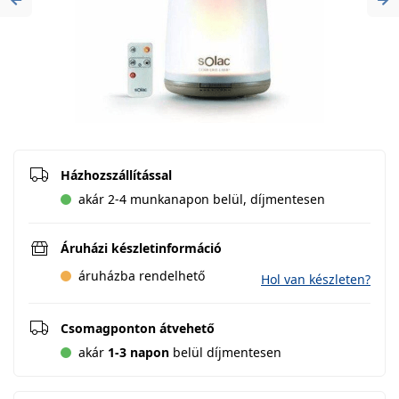
Previous
Ne
Házhozszállítással
akár 2-4 munkanapon belül, díjmentesen
Áruházi készletinformáció
áruházba rendelhető
Hol van készleten?
Csomagponton átvehető
akár
1-3 napon
belül díjmentesen