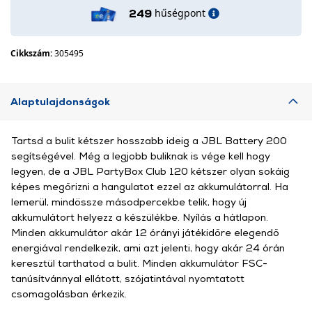
hűségpont
249
Cikkszám:
305495
Alaptulajdonságok
Tartsd a bulit kétszer hosszabb ideig a JBL Battery 200
segítségével. Még a legjobb buliknak is vége kell hogy
legyen, de a JBL PartyBox Club 120 kétszer olyan sokáig
képes megőrizni a hangulatot ezzel az akkumulátorral. Ha
lemerül, mindössze másodpercekbe telik, hogy új
akkumulátort helyezz a készülékbe. Nyílás a hátlapon.
Minden akkumulátor akár 12 órányi játékidőre elegendő
energiával rendelkezik, ami azt jelenti, hogy akár 24 órán
keresztül tarthatod a bulit. Minden akkumulátor FSC-
tanúsítvánnyal ellátott, szójatintával nyomtatott
csomagolásban érkezik.