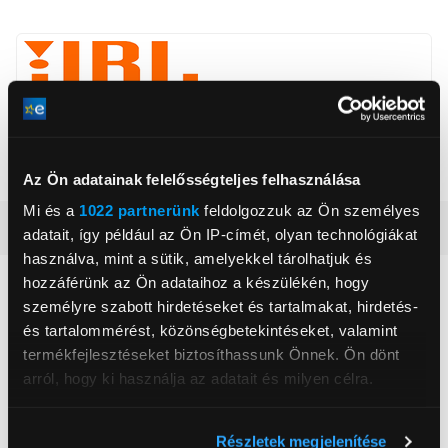
HARMAN International Industries, Incorporated
www.jbl.com
1013 AP, Amsterdam, Danzigerkade 16G
Az Ön adatainak felelősségteljes felhasználása
Mi és a
1022 partnerünk
feldolgozzuk az Ön személyes
Részletes ismertető
adatait, így például az Ön IP-címét, olyan technológiákat
használva, mint a sütik, amelyekkel tárolhatjuk és
hozzáférünk az Ön adataihoz a készülékén, hogy
Neked ajánljuk
személyre szabott hirdetéseket és tartalmakat, hirdetés-
és tartalommérést, közönségbetekintéseket, valamint
termékfejlesztéseket biztosíthassunk Önnek. Ön dönt
arról, hogy ki használja az adatait és milyen célra.
Ha engedélyezi, a következőt is meg szeretnénk tenni:
Részletek megjelenítése