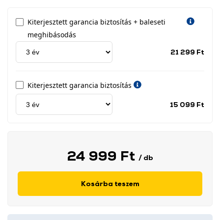
Kiterjesztett garancia biztosítás + baleseti
meghibásodás
Jótá
21 299 Ft
idős
címk
Kiterjesztett garancia biztosítás
Jótá
15 099 Ft
idős
címk
24 999 Ft
/ db
Kosárba teszem