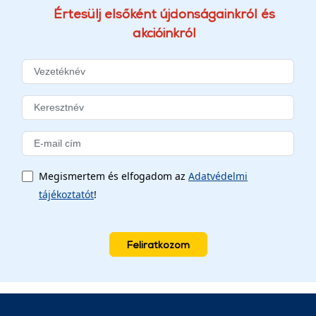
Értesülj elsőként újdonságainkról és
akcióinkról
Megismertem és elfogadom az
Adatvédelmi
tájékoztatót
!
Feliratkozom