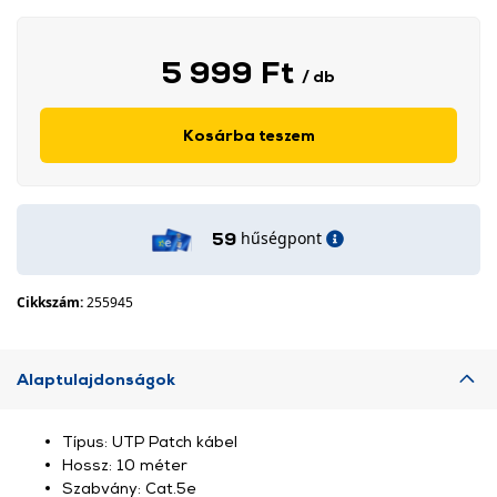
5 999 Ft
/ db
Kosárba teszem
hűségpont
59
Cikkszám:
255945
Alaptulajdonságok
Típus: UTP Patch kábel
Hossz: 10 méter
Szabvány: Cat.5e