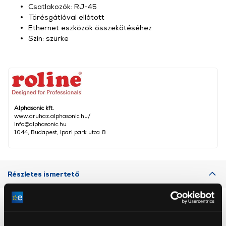
Csatlakozók: RJ-45
Törésgátlóval ellátott
Ethernet eszközök összekötéséhez
Szín: szürke
Alphasonic kft.
www.aruhaz.alphasonic.hu/
info@alphasonic.hu
1044, Budapest, Ipari park utca 8
Részletes ismertető
Neked ajánljuk