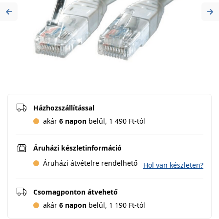
Previous
Ne
Házhozszállítással
akár
6 napon
belül, 1 490 Ft-tól
Áruházi készletinformáció
Áruházi átvételre rendelhető
Hol van készleten?
Csomagponton átvehető
akár
6 napon
belül, 1 190 Ft-tól