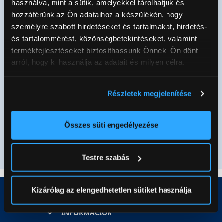
használva, mint a sütik, amelyekkel tárolhatjuk és
hozzáférünk az Ön adataihoz a készülékén, hogy
személyre szabott hirdetéseket és tartalmakat, hirdetés-
és tartalommérést, közönségbetekintéseket, valamint
termékfejlesztéseket biztosíthassunk Önnek. Ön dönt
arról, hogy ki használja az adatait és milyen célra.
Ha engedélyezi, a következőt is meg szeretnénk tenni:
Részletek megjelenítése
Megismertem és elfogadom az
Adatvédelmi
Információgyűjtés az Ön földrajzi
tájékoztatót
!
elhelyezkedéséről pár méteres pontossággal
Az Ön készülékén beazonosítása annak konkrét
Összes süti engedélyezése
tulajdonságainak (ujjlenyomat) aktív ellenőrzésével
Feliratkozom
Tudjon meg többet személyes adatainak feldolgozási
Testre szabás
módjairól és adja meg preferenciáit a
Részletek
pontban
. Bármikor módosíthatja vagy visszavonhatja a
Sütinyilatkozathoz való hozzájárulását.
Kizárólag az elengedhetetlen sütiket használja
Az Eunonics.hu webáruházunk ún. süti vagy cookie file-
INFORMÁCIÓK
okat használ, melyeket az Ön gépén tárol a rendszer. A