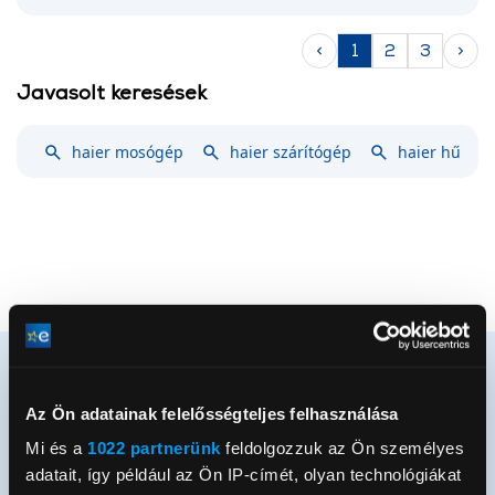
<
1
2
3
>
Javasolt keresések
haier mosógép
haier szárítógép
haier hűtősz
Az Ön adatainak felelősségteljes felhasználása
Mi és a
1022 partnerünk
feldolgozzuk az Ön személyes
Értesülj elsőként újdonságainkról és
adatait, így például az Ön IP-címét, olyan technológiákat
akcióinkról