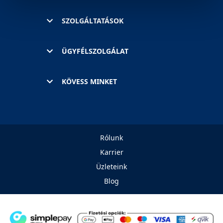
cookie-k személyazonosítására nem alkalmasak,
SZOLGÁLTATÁSOK
szolgáltatásaink biztosításához szükségesek. Az oldal
használatával Ön elfogadja a cookie-k használatát.
További információk:
ÁSZF
és
Adatvédelem
ÜGYFÉLSZOLGÁLAT
KÖVESS MINKET
Rólunk
Karrier
Üzleteink
Blog