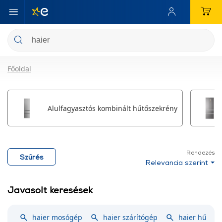
Főoldal
Alulfagyasztós kombinált hűtőszekrény
Rendezés
Szűrés
Relevancia szerint
Javasolt keresések
haier mosógép
haier szárítógép
haier hűtősz