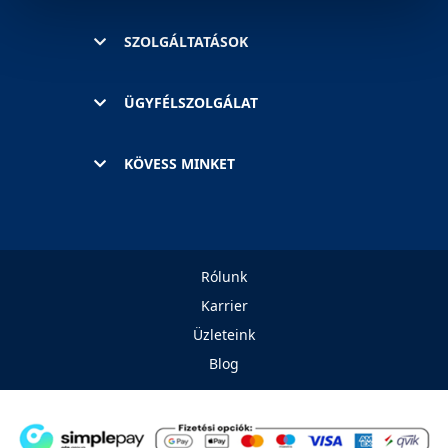
cookie-k személyazonosítására nem alkalmasak,
SZOLGÁLTATÁSOK
szolgáltatásaink biztosításához szükségesek. Az oldal
használatával Ön elfogadja a cookie-k használatát.
További információk:
ÁSZF
és
Adatvédelem
ÜGYFÉLSZOLGÁLAT
KÖVESS MINKET
Rólunk
Karrier
Üzleteink
Blog