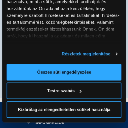
használva, mint a sütik, amelyekkel tárolhatjuk és
hozzáférünk az Ön adataihoz a készülékén, hogy
személyre szabott hirdetéseket és tartalmakat, hirdetés-
és tartalommérést, közönségbetekintéseket, valamint
termékfejlesztéseket biztosíthassunk Önnek. Ön dönt
arról, hogy ki használja az adatait és milyen célra.
Ha engedélyezi, a következőt is meg szeretnénk tenni:
Részletek megjelenítése
Megismertem és elfogadom az
Adatvédelmi
Információgyűjtés az Ön földrajzi
tájékoztatót
!
elhelyezkedéséről pár méteres pontossággal
Az Ön készülékén beazonosítása annak konkrét
Összes süti engedélyezése
tulajdonságainak (ujjlenyomat) aktív ellenőrzésével
Feliratkozom
Tudjon meg többet személyes adatainak feldolgozási
Testre szabás
módjairól és adja meg preferenciáit a
Részletek
pontban
. Bármikor módosíthatja vagy visszavonhatja a
Sütinyilatkozathoz való hozzájárulását.
Kizárólag az elengedhetetlen sütiket használja
Az Eunonics.hu webáruházunk ún. süti vagy cookie file-
INFORMÁCIÓK
okat használ, melyeket az Ön gépén tárol a rendszer. A