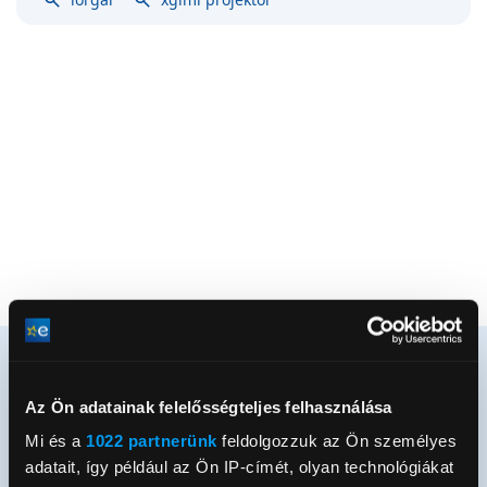
Az Ön adatainak felelősségteljes felhasználása
Mi és a
1022 partnerünk
feldolgozzuk az Ön személyes
Értesülj elsőként újdonságainkról és
adatait, így például az Ön IP-címét, olyan technológiákat
akcióinkról