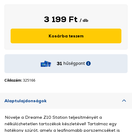
3 199 Ft
/ db
Kosárba teszem
hűségpont
31
Cikkszám:
325166
Alaptulajdonságok
Növelje a Dreame Z10 Station teljesítményét a
nélkülözhetetlen tartozékok készletével! Tartalmaz egy
hatékony szűrőt, amely a legfinomabb porszemcséket is