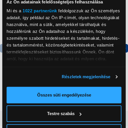
Az Ön adatainak felelősségteljes felhasználása
Mi és a
1022 partnerünk
feldolgozzuk az Ön személyes
adatait, így például az Ön IP-címét, olyan technológiákat
használva, mint a sütik, amelyekkel tárolhatjuk és
hozzáférünk az Ön adataihoz a készülékén, hogy
személyre szabott hirdetéseket és tartalmakat, hirdetés-
és tartalommérést, közönségbetekintéseket, valamint
termékfejlesztéseket biztosíthassunk Önnek. Ön dönt
Termék adatlap
Termék adatlap
arról, hogy ki használja az adatait és milyen célra.
Ha engedélyezi, a következőt is meg szeretnénk tenni:
Gorenje NRS8182KX Side
Gorenje RK14DPS4
Részletek megjelenítése
Információgyűjtés az Ön földrajzi
by side hűtőszekrény
Alulfagyasztós
elhelyezkedéséről pár méteres pontossággal
kombinált hűtőszekrény
Az Ön készülékén beazonosítása annak konkrét
199 999 Ft
124 999 Ft
Összes süti engedélyezése
tulajdonságainak (ujjlenyomat) aktív ellenőrzésével
Tudjon meg többet személyes adatainak feldolgozási
Testre szabás
módjairól és adja meg preferenciáit a
Részletek
Vásárlói vélemények
(0)
pontban
. Bármikor módosíthatja vagy visszavonhatja a