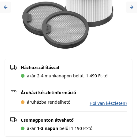
Previous
Ne
Házhozszállítással
akár 2-4 munkanapon belül, 1 490 Ft-tól
Áruházi készletinformáció
áruházba rendelhető
Hol van készleten?
Csomagponton átvehető
akár
1-3 napon
belül 1 190 Ft-tól