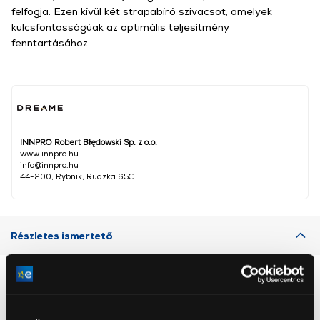
felfogja. Ezen kívül két strapabíró szivacsot, amelyek
kulcsfontosságúak az optimális teljesítmény
fenntartásához.
INNPRO Robert Błędowski Sp. z o.o.
www.innpro.hu
info@innpro.hu
44-200, Rybnik, Rudzka 65C
Részletes ismertető
Neked ajánljuk