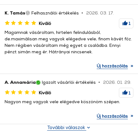
K. Tamás
Felhasználói értékelés
2026. 03. 17.
Kiváló
1
Magamnak vásároltam, hirtelen felindulásból,
de.maximàlisan meg vagyok elégedve vele, finom kávét főz.
Nem régiben vásároltam még egyet a családba. Ennyi
pénzt simán meg ér. Hátrányai nincsenek.
»
Új hozzászólás
A. Annamária
Igazolt vásárlói értékelés
2026. 01. 29.
Kiváló
1
Nagyon meg vagyok vele elégedve köszönöm szépen.
»
Új hozzászólás
További válaszok