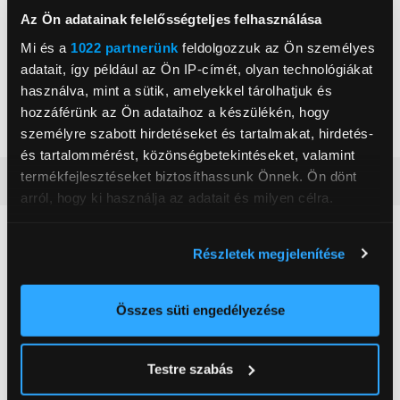
Üzemi nyomás
3,5 bar
Az Ön adatainak felelősségteljes felhasználása
Kiöntő kapacitás
Max 4 személyes
Mi és a
1022 partnerünk
feldolgozzuk az Ön személyes
Forró víz/-gőz funkció
Igen
adatait, így például az Ön IP-címét, olyan technológiákat
használva, mint a sütik, amelyekkel tárolhatjuk és
Kávéfőző típusa
Presszókávéfőző
hozzáférünk az Ön adataihoz a készülékén, hogy
Tejhabosító
hagyományos
személyre szabott hirdetéseket és tartalmakat, hirdetés-
és tartalommérést, közönségbetekintéseket, valamint
termékfejlesztéseket biztosíthassunk Önnek. Ön dönt
Részletes ismertető
arról, hogy ki használja az adatait és milyen célra.
Neked ajánljuk
Ha engedélyezi, a következőt is meg szeretnénk tenni:
Részletek megjelenítése
Információgyűjtés az Ön földrajzi
elhelyezkedéséről pár méteres pontossággal
Az Ön készülékén beazonosítása annak konkrét
Összes süti engedélyezése
tulajdonságainak (ujjlenyomat) aktív ellenőrzésével
Tudjon meg többet személyes adatainak feldolgozási
Testre szabás
módjairól és adja meg preferenciáit a
Részletek
pontban
. Bármikor módosíthatja vagy visszavonhatja a