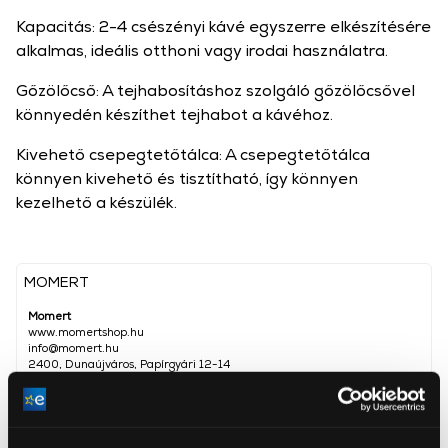
Kapacitás: 2-4 csészényi kávé egyszerre elkészítésére
alkalmas, ideális otthoni vagy irodai használatra.
Gőzölőcső: A tejhabosításhoz szolgáló gőzölőcsővel
könnyedén készíthet tejhabot a kávéhoz.
Kivehető csepegtetőtálca: A csepegtetőtálca
könnyen kivehető és tisztítható, így könnyen
kezelhető a készülék.
MOMERT
Momert
www.momertshop.hu
info@momert.hu
2400, Dunaújváros, Papírgyári 12-14
Teljesítmény
800 W