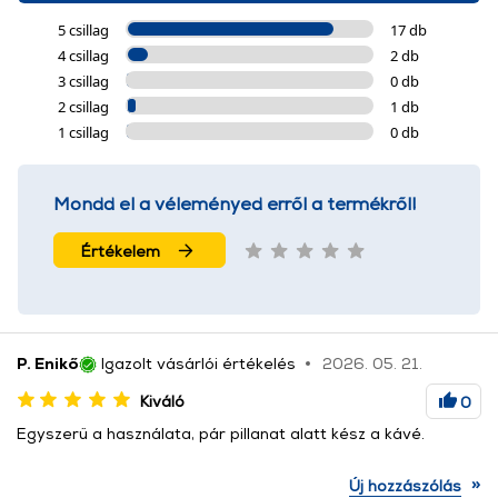
5 csillag
17 db
4 csillag
2 db
3 csillag
0 db
2 csillag
1 db
1 csillag
0 db
Mondd el a véleményed erről a termékről!
Értékelem
P. Enikő
Igazolt vásárlói értékelés
2026. 05. 21.
Kiváló
0
Egyszerű a használata, pár pillanat alatt kész a kávé.
»
Új hozzászólás