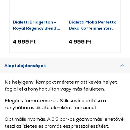
Bialetti Bridgerton -
Bialetti Moka Perfetto
Fr
Royal Regency Blend -
Deka Koffeinmentes
Mo
őrölt kávé 250g
őrölt kávé, 250g
4 999 Ft
4 999 Ft
2 
Alaptulajdonságok
Kis helyigény: Kompakt mérete miatt kevés helyet
foglal el a konyhapulton vagy más felületen.
Elegáns formatervezés: Stílusos kialakítása a
konyhában is díszítő elemként funkcionál.
Optimális nyomás: A 3,5 bar-os gőznyomás lehetővé
teszi az ízletes és aromás eszpresszókészítést.