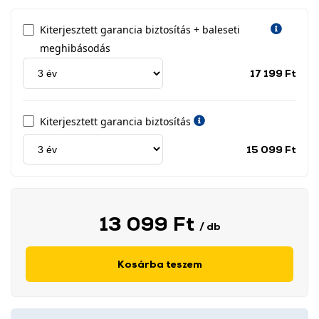
Kiterjesztett garancia biztosítás + baleseti
meghibásodás
Jótá
17 199 Ft
idős
címk
Kiterjesztett garancia biztosítás
Jótá
15 099 Ft
idős
címk
13 099 Ft
/ db
Kosárba teszem