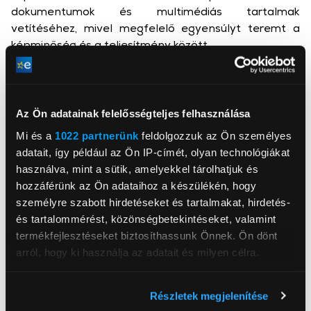
dokumentumok és multimédiás tartalmak
vetítéséhez, mivel megfelelő egyensúlyt teremt a
képminőség és a teljesítmény között.
Fényerő: A projektor 5000 ANSI lumen fényerővel
rendelkezik, amely lehetővé teszi a világos és tiszta
képek megjelenítését még erősebb környezeti
Az Ön adatainak felelősségteljes felhasználása
fényviszonyok között is. Ez különösen előnyös
nagyobb termekben vagy nappali fényben történő
Mi és a
1022 partnerünk
feldolgozzuk az Ön személyes
vetítés esetén.
adatait, így például az Ön IP-címét, olyan technológiákat
használva, mint a sütik, amelyekkel tárolhatjuk és
Csatlakozók: D-sub, RCA, USB-A, HDMI, PC Audio kimenet
hozzáférünk az Ön adataihoz a készülékén, hogy
és bemenet
személyre szabott hirdetéseket és tartalmakat, hirdetés-
és tartalommérést, közönségbetekintéseket, valamint
termékfejlesztéseket biztosíthassunk Önnek. Ön dönt
arról, hogy ki használja az adatait és milyen célra.
Ha engedélyezi, a következőt is meg szeretnénk tenni:
Acer Europe S.A. Magyarországi Kereskedelmi Képviselete
Részletek megjelenítése
www.acer.com/hu-hu
Információgyűjtés az Ön földrajzi
Info.hu@acer.com