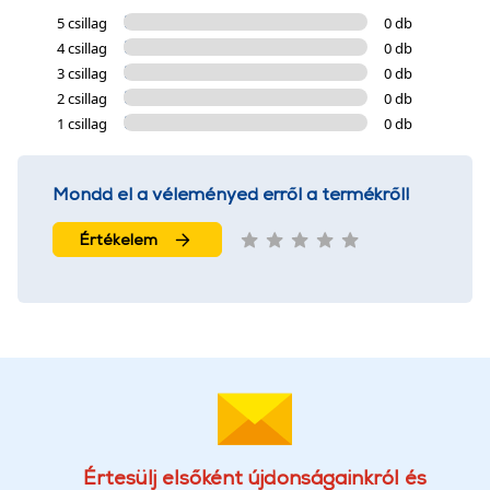
5 csillag
0 db
4 csillag
0 db
3 csillag
0 db
2 csillag
0 db
1 csillag
0 db
Mondd el a véleményed erről a termékről!
Értékelem
Értesülj elsőként újdonságainkról és