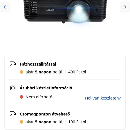
Previous
Ne
Házhozszállítással
akár
5 napon
belül, 1 490 Ft-tól
Áruházi készletinformáció
Nem elérhető
Hol van készleten?
Csomagponton átvehető
akár
5 napon
belül, 1 190 Ft-tól