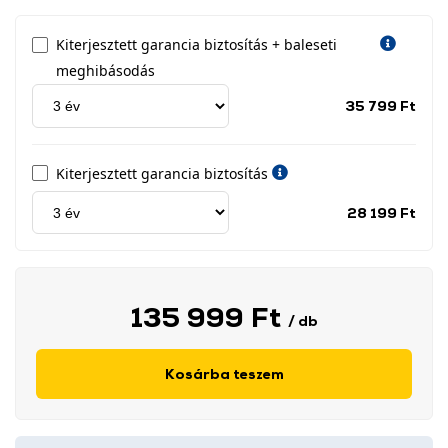
Kiterjesztett garancia biztosítás + baleseti
meghibásodás
Jótá
35 799 Ft
idős
címk
Kiterjesztett garancia biztosítás
Jótá
28 199 Ft
idős
címk
135 999 Ft
/ db
Kosárba teszem