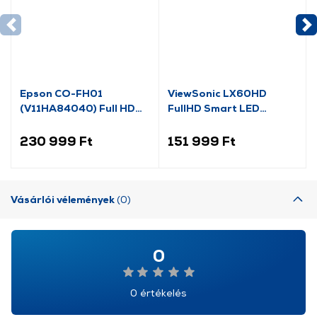
Epson CO-FH01
ViewSonic LX60HD
(V11HA84040) Full HD
FullHD Smart LED
Projektor
projektor
230 999 Ft
151 999 Ft
Vásárlói vélemények
(0)
0
0 értékelés