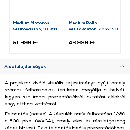
Medium Motoros
Medium Rollo
Me
vetítővászon, 183x114
vetítővászon, 266x150
Ve
cm, 16:10
cm,16:9
c
(MOT.183.114.84.10)
(MAN.266.150.120.16.9)
(M
51 999 Ft
48 999 Ft
33
Alaptulajdonságok
A projektor kiváló vizuális teljesítményt nyújt, amely
számos felhasználási területen megállja a helyét,
legyen szó irodai prezentációkról, oktatási célokról
vagy otthoni vetítésről.
Felbontás (native): A készülék natív felbontása 1280
x 800 pixel (WXGA), amely éles és részletgazdag
képet biztosít. Ez a felbontás ideális prezentációkhoz,