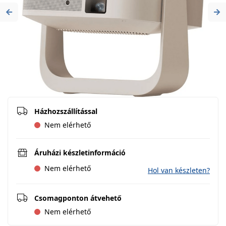
Previous
Ne
Házhozszállítással
Nem elérhető
Áruházi készletinformáció
Nem elérhető
Hol van készleten?
Csomagponton átvehető
Nem elérhető