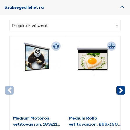
Szükséged lehet rá
Projektor vásznak
Medium Motoros
Medium Rollo
Me
vetítővászon, 183x114
vetítővászon, 266x150
Ve