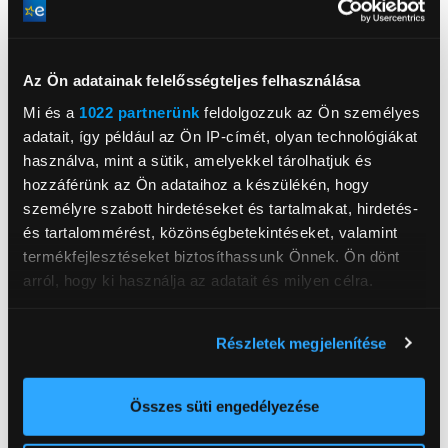
Használati útmutató
Az Ön adatainak felelősségteljes felhasználása
Mi és a
1022 partnerünk
feldolgozzuk az Ön személyes
adatait, így például az Ön IP-címét, olyan technológiákat
XGIMI
használva, mint a sütik, amelyekkel tárolhatjuk és
Sunnysoft s.r.o
hozzáférünk az Ön adataihoz a készülékén, hogy
www.xgimi.hu
személyre szabott hirdetéseket és tartalmakat, hirdetés-
info@sunnysoft.hu
190 00 Praha 9, Prága, Kovanecká 2390/1a
és tartalommérést, közönségbetekintéseket, valamint
termékfejlesztéseket biztosíthassunk Önnek. Ön dönt
arról, hogy ki használja az adatait és milyen célra.
Támogatott felbontás
Full HD 1080p, 1920 x 1080
Fényerő
500 ANSI lumen
Ha engedélyezi, a következőt is meg szeretnénk tenni:
Részletek megjelenítése
Vetítési méret
40"-200"
Információgyűjtés az Ön földrajzi
elhelyezkedéséről pár méteres pontossággal
Képarány
16:9
Az Ön készülékén beazonosítása annak konkrét
Összes süti engedélyezése
Kontraszt
4000:1
tulajdonságainak (ujjlenyomat) aktív ellenőrzésével