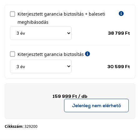
Kiterjesztett garancia biztosítás + baleseti
meghibásodás
Jótá
38 799 Ft
idős
címk
Kiterjesztett garancia biztosítás
Jótá
30 599 Ft
idős
címk
159 999 Ft
/ db
Jelenleg nem elérhető
Cikkszám:
329200