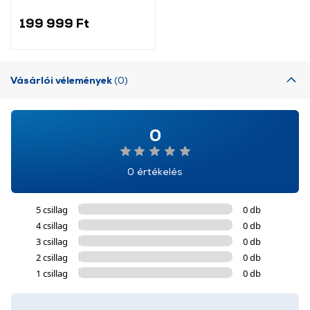
199 999 Ft
Vásárlói vélemények
(0)
0
0 értékelés
5 csillag
0 db
4 csillag
0 db
3 csillag
0 db
2 csillag
0 db
1 csillag
0 db