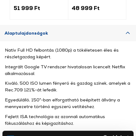
cm, 16:10
cm,16:9
c
(MOT.183.114.84.10)
(MAN.266.150.120.16.9)
(M
51 999 Ft
48 999 Ft
33
Alaptulajdonságok
Natív Full HD felbontás (1080p) a tökéletesen éles és
részletgazdag képért.
Integrált Google TV rendszer hivatalosan licencelt Netflix
alkalmazással.
Kiváló, 500 ISO lumen fényerő és gazdag színek, amelyek a
Rec.709 121%-át lefedik.
Egyedülálló, 150°-ban elforgatható beépített állvány a
mennyezetre történő egyszerű vetítéshez.
Fejlett ISA technológia az azonnali automatikus
fókuszáláshoz és képigazításhoz.