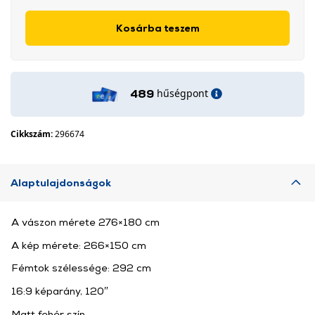
Kosárba teszem
hűségpont
489
Cikkszám:
296674
Alaptulajdonságok
A vászon mérete 276×180 cm
A kép mérete: 266×150 cm
Fémtok szélessége: 292 cm
16:9 képarány, 120″
Matt fehér szín