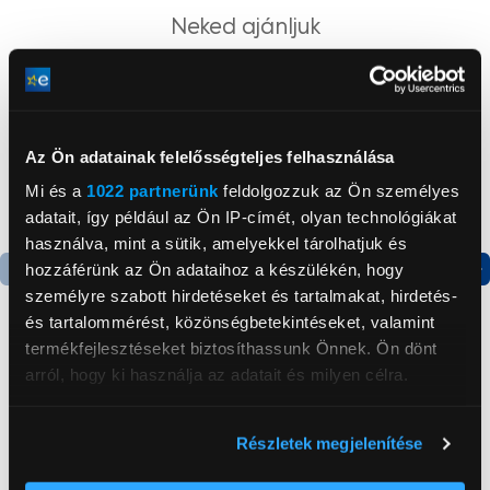
Neked ajánljuk
Az Ön adatainak felelősségteljes felhasználása
Mi és a
1022 partnerünk
feldolgozzuk az Ön személyes
adatait, így például az Ön IP-címét, olyan technológiákat
használva, mint a sütik, amelyekkel tárolhatjuk és
hozzáférünk az Ön adataihoz a készülékén, hogy
személyre szabott hirdetéseket és tartalmakat, hirdetés-
és tartalommérést, közönségbetekintéseket, valamint
termékfejlesztéseket biztosíthassunk Önnek. Ön dönt
Hisense PX3-PRO Smart
Hisense C2 Ultra Smart
arról, hogy ki használja az adatait és milyen célra.
Laser Cinema 4K
mini projektor
Projektor
Ha engedélyezi, a következőt is meg szeretnénk tenni:
Részletek megjelenítése
999 999 Ft
899 999 Ft
Információgyűjtés az Ön földrajzi
elhelyezkedéséről pár méteres pontossággal