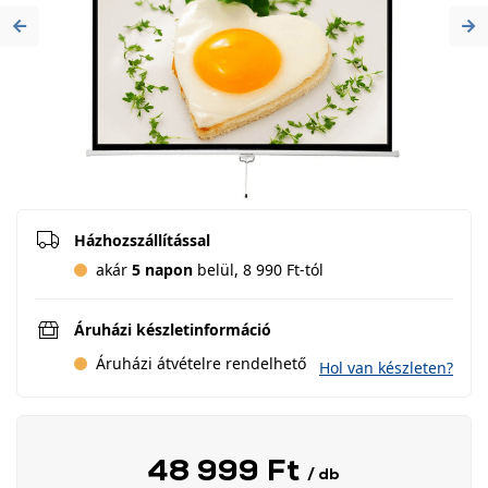
Previous
Ne
Házhozszállítással
akár
5 napon
belül, 8 990 Ft-tól
Áruházi készletinformáció
Áruházi átvételre rendelhető
Hol van készleten?
48 999 Ft
/ db