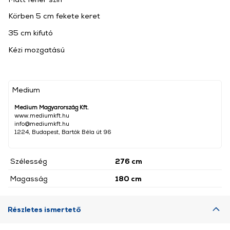
Körben 5 cm fekete keret
35 cm kifutó
Kézi mozgatású
Medium
Medium Magyarország Kft.
www.mediumkft.hu
info@mediumkft.hu
1224, Budapest, Bartók Béla út 96
Szélesség
276 cm
Magasság
180 cm
Részletes ismertető