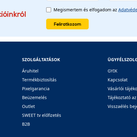
Megismertem és elfogadom az
Adatvéde
ióinkról
Feliratkozom
SZOLGÁLTATÁSOK
ÜGYFÉLSZOL
Áruhitel
GYIK
Termékbiztosítás
Kapcsolat
Pixelgarancia
Vásárlói tájék
Beüzemelés
Tájékoztató az
Outlet
Visszaélés bej
SWEET tv előfizetés
B2B