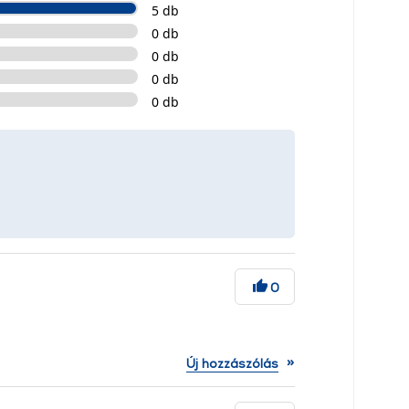
5 db
0 db
0 db
0 db
0 db
0
»
Új hozzászólás