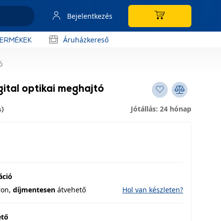
Bejelentkezés
Áruházkereső
TERMÉKEK
ó
gital optikai meghajtó
Jótállás: 24 hónap
s)
áció
ron,
díjmentesen
átvehető
Hol van készleten?
ető