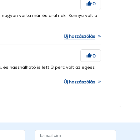
0
agyon várta már és örül neki. Könnyű volt a
»
Új hozzászólás
0
 és használható is lett 3 perc volt az egész
»
Új hozzászólás