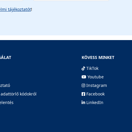
lmi tájékoztatót
!
GÁLAT
KÖVESS MINKET
TikTok
Youtube
oztató
Instagram
 adattörlő kódokról
Facebook
elentés
LinkedIn