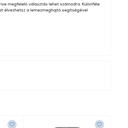
Drive megfelelő választás lehet számodra. Különféle
at élvezhetsz a lemezmeghajtó segítségével.