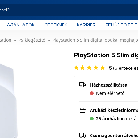
AJÁNLATOK
CÉGEKNEK
KARRIER
FELÚJÍTOTT 
tation
PS kiegészítő
PlayStation 5 Slim digital optikai meghajt
PlayStation 5 Slim di
5
(5 értékelé
Házhozszállítással
Nem elérhető
Áruházi készletinform
25 áruházban
raktá
Csomagponton átveh