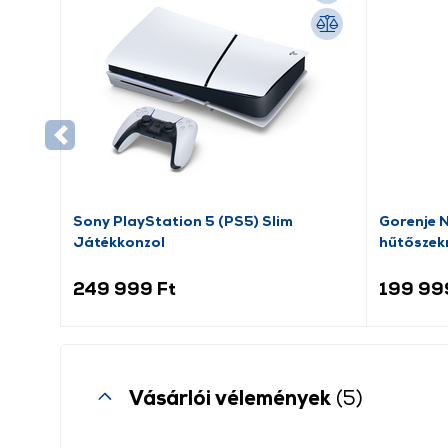
Sony PlayStation 5 (PS5) Slim
Gorenje 
Játékkonzol
hűtőszek
249 999 Ft
199 99
Vásárlói vélemények
(5)