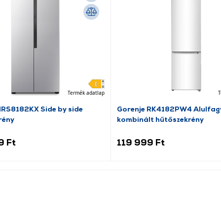
Termék adatlap
T
NRS8182KX Side by side
Gorenje RK4182PW4 Alulfag
rény
kombinált hűtőszekrény
9 Ft
119 999 Ft