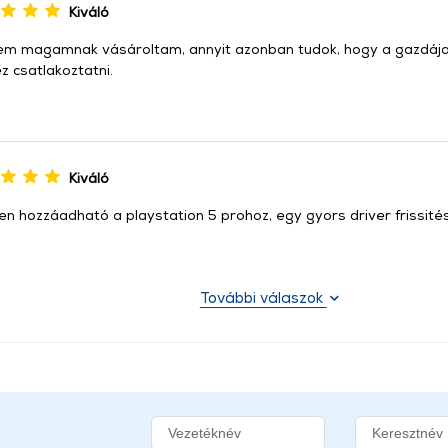
Kiváló
em magamnak vásároltam, annyit azonban tudok, hogy a gazdája n
z csatlakoztatni.
Kiváló
n hozzáadható a playstation 5 prohoz, egy gyors driver frissités,
További válaszok