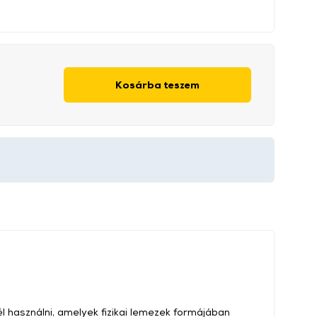
Kosárba teszem
l használni, amelyek fizikai lemezek formájában