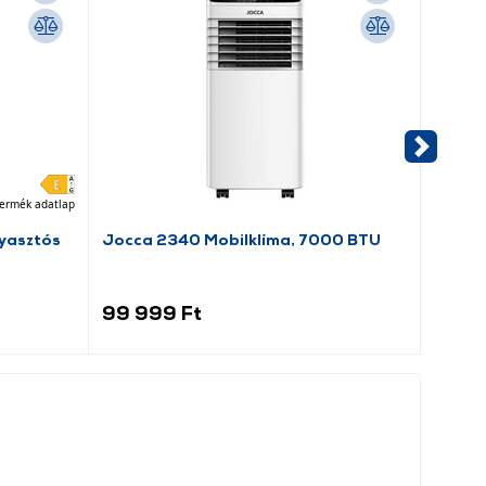
ermék adatlap
yasztós
Jocca 2340 Mobilklíma, 7000 BTU
Candy
hűtős
99 999 Ft
59 9