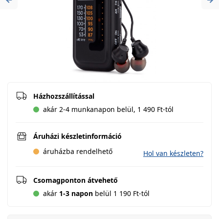
Previous
Ne
Házhozszállítással
akár 2-4 munkanapon belül, 1 490 Ft-tól
Áruházi készletinformáció
áruházba rendelhető
Hol van készleten?
Csomagponton átvehető
akár
1-3 napon
belül 1 190 Ft-tól