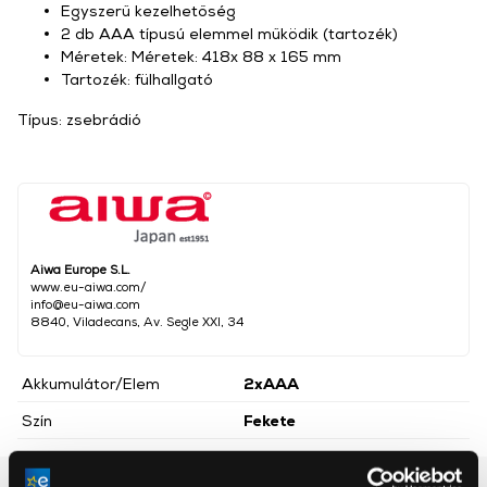
Egyszerű kezelhetőség
2 db AAA típusú elemmel működik (tartozék)
Méretek: Méretek: 418x 88 x 165 mm
Tartozék: fülhallgató
Típus: zsebrádió
Aiwa Europe S.L.
www.eu-aiwa.com/
info@eu-aiwa.com
8840, Viladecans, Av. Segle XXI, 34
Akkumulátor/Elem
2xAAA
Szín
Fekete
Részletes ismertető