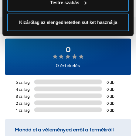
99 999 Ft
59 999 Ft
Testre szabás
módjairól és adja meg preferenciáit a
Részletek
pontban
. Bármikor módosíthatja vagy visszavonhatja a
Sütinyilatkozathoz való hozzájárulását.
Kizárólag az elengedhetetlen sütiket használja
Vásárlói vélemények
(0)
Az Eunonics.hu webáruházunk ún. süti vagy cookie file-
okat használ, melyeket az Ön gépén tárol a rendszer. A
0
cookie-k személyazonosítására nem alkalmasak,
szolgáltatásaink biztosításához szükségesek. Az oldal
használatával Ön elfogadja a cookie-k használatát.
0 értékelés
További információk:
ÁSZF
és
Adatvédelem
5 csillag
0 db
4 csillag
0 db
3 csillag
0 db
2 csillag
0 db
1 csillag
0 db
Mondd el a véleményed erről a termékről!