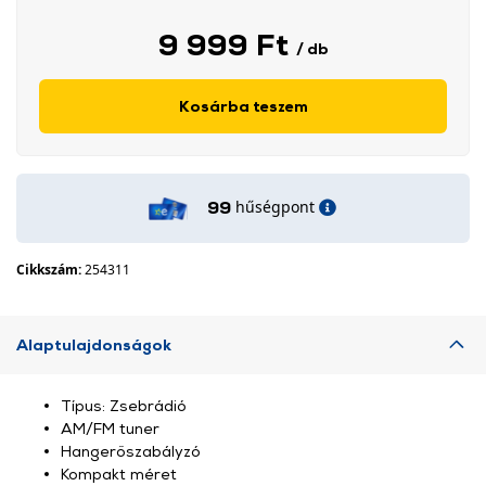
9 999 Ft
/ db
Kosárba teszem
hűségpont
99
Cikkszám:
254311
Alaptulajdonságok
Típus: Zsebrádió
AM/FM tuner
Hangerőszabályzó
Kompakt méret