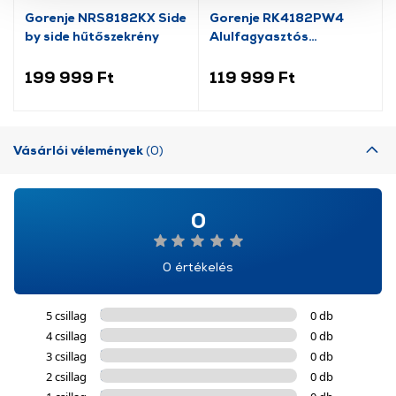
szolgáltatásaink biztosításához szükségesek. Az oldal
Gorenje NRS8182KX Side
Gorenje RK4182PW4
használatával Ön elfogadja a cookie-k használatát.
by side hűtőszekrény
Alulfagyasztós
További információk:
ÁSZF
és
Adatvédelem
kombinált hűtőszekrény
199 999 Ft
119 999 Ft
Vásárlói vélemények
(0)
0
0 értékelés
5 csillag
0 db
4 csillag
0 db
3 csillag
0 db
2 csillag
0 db