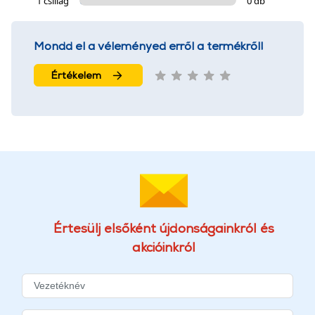
1 csillag
0 db
Mondd el a véleményed erről a termékről!
Értékelem
Értesülj elsőként újdonságainkról és
akcióinkról