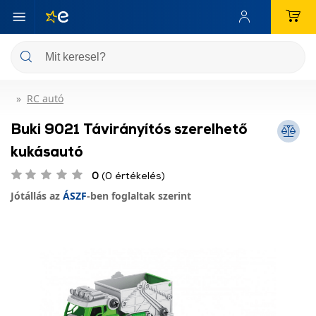
RC autó
Buki 9021 Távirányítós szerelhető
kukásautó
0
(0 értékelés)
Jótállás az
ÁSZF
-ben foglaltak szerint