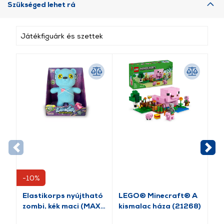
Szükséged lehet rá
Játékfiguárk és szettek
-10%
-1
Elastikorps nyújtható
LEGO® Minecraft® A
Fiz
zombi, kék maci (MAX-
kismalac háza (21268)
ki
TEDDYBOO)
(8