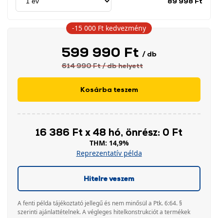
89 998 Ft
idős
címk
-15 000 Ft
kedvezmény
599 990 Ft
/ db
614 990 Ft
/ db
helyett
Kosárba teszem
16 386 Ft x 48 hó, önrész: 0 Ft
THM: 14,9%
Reprezentatív példa
Hitelre veszem
A fenti példa tájékoztató jellegű és nem minősül a Ptk. 6:64. §
szerinti ajánlattételnek. A végleges hitelkonstrukciót a termékek