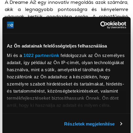
A Dreame A2 egy innovatív megoldás azok számára,
akik a legnagyobb pontosságra és kényelemre
vágynak kertjük gondozása során. A robotfűnyíró
olyan innovatív technológiákat kombinál, mint az
OmniSense™ 2.0 és az EdgeMaster™ vágórendszer,
valamint az intelligens fűnyírási zónakezelés. A Dual-
Fusion navigációnak köszönhetően hatékonyan kerüli
Az Ön adatainak felelősségteljes felhasználása
el az akadályokat, és alkalmazkodik az akár 50%-os
Mi és a
1022 partnerünk
feldolgozzuk az Ön személyes
lejtésű, kihívást jelentő terepekhez. A készülék 3D-s
adatait, így például az Ön IP-címét, olyan technológiákat
térképeket is készít, és egészen a szélekig pontos
használva, mint a sütik, amelyekkel tárolhatjuk és
vágást, több fűnyírási zóna támogatását, valamint
hozzáférünk az Ön adataihoz a készülékén, hogy
Garden Guardian funkciót kínál, amely biztonságban
személyre szabott hirdetéseket és tartalmakat, hirdetés-
tartja az ingatlant. A készülék akár 3000
és tartalommérést, közönségbetekintéseket, valamint
négyzetméteres kertekben is jól működik, csendes, de
termékfejlesztéseket biztosíthassunk Önnek. Ön dönt
hatékony működést garantálva.
arról, hogy ki használja az adatait és milyen célra.
Hatékony navigáció és térképezés
Ha engedélyezi, a következőt is meg szeretnénk tenni:
A Dreame A2 robotfűnyíró úttörő OmniSense™ 2.0
Részletek megjelenítése
Információgyűjtés az Ön földrajzi
technológiát használ, amely egy fejlett LiDAR