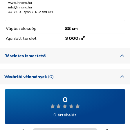
www.innpro.hu
info@innpro.hu
44-200, Rybnik, Rudzka 65C
Vágószélesség
22 cm
2
Ajánlott terület
3 000 m
Részletes ismertető
Vásárlói vélemények
(0)
0
0 értékelés