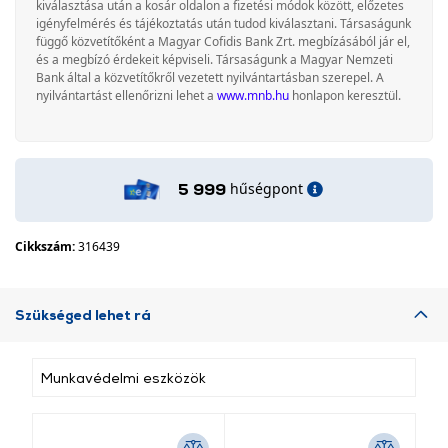
kiválasztása után a kosár oldalon a fizetési módok között, előzetes
igényfelmérés és tájékoztatás után tudod kiválasztani. Társaságunk
függő közvetítőként a Magyar Cofidis Bank Zrt. megbízásából jár el,
és a megbízó érdekeit képviseli. Társaságunk a Magyar Nemzeti
Bank által a közvetítőkről vezetett nyilvántartásban szerepel. A
nyilvántartást ellenőrizni lehet a
www.mnb.hu
honlapon keresztül.
hűségpont
5 999
Cikkszám:
316439
Szükséged lehet rá
Munkavédelmi eszközök