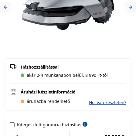
Previous
Ne
Házhozszállítással
akár 2-4 munkanapon belül, 8 990 Ft-tól
Áruházi készletinformáció
áruházba rendelhető
Hol van készleten?
Kiterjesztett garancia biztosítás
Jótá