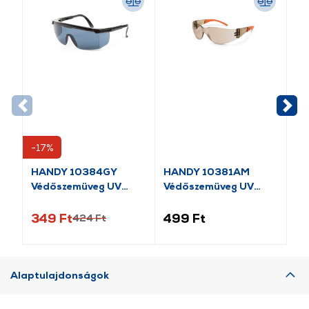
-17%
-1
HANDY 10384GY
HANDY 10381AM
HA
Védőszemüveg UV
Védőszemüveg UV
Sz
védős
védős
be
349 Ft
499 Ft
59
424 Ft
Alaptulajdonságok