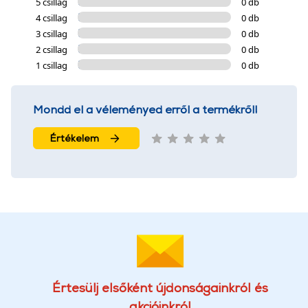
5 csillag
0 db
4 csillag
0 db
3 csillag
0 db
2 csillag
0 db
1 csillag
0 db
Mondd el a véleményed erről a termékről!
Értékelem
Értesülj elsőként újdonságainkról és
akcióinkról