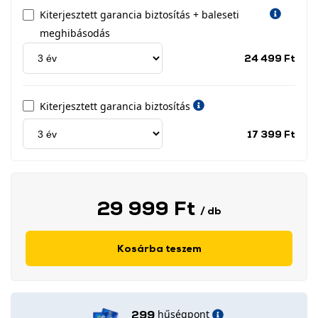
Kiterjesztett garancia biztosítás + baleseti
meghibásodás
Jótá
24 499 Ft
idős
címk
Kiterjesztett garancia biztosítás
Jótá
17 399 Ft
idős
címk
29 999 Ft
/ db
Kosárba teszem
hűségpont
299