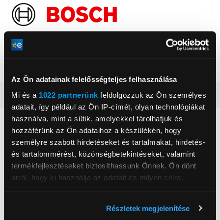
BSH Hausgeräte GmbH
www.bsh-group.com
81739, München, Carl-Wery-Straße 34
Az Ön adatainak felelősségteljes felhasználása
Részletes ismertető
Mi és a
1022 partnerünk
feldolgozzuk az Ön személyes
adatait, így például az Ön IP-címét, olyan technológiákat
használva, mint a sütik, amelyekkel tárolhatjuk és
Neked ajánljuk
hozzáférünk az Ön adataihoz a készülékén, hogy
személyre szabott hirdetéseket és tartalmakat, hirdetés-
és tartalommérést, közönségbetekintéseket, valamint
termékfejlesztéseket biztosíthassunk Önnek. Ön dönt
arról, hogy ki használja az adatait és milyen célra.
Ha engedélyezi, a következőt is meg szeretnénk tenni:
Részletek megjelenítése
Információgyűjtés az Ön földrajzi