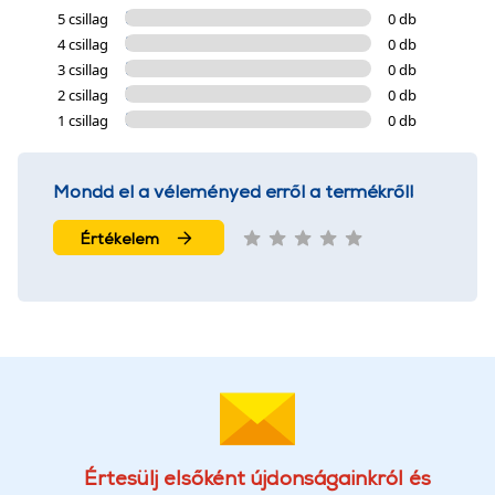
5 csillag
0 db
4 csillag
0 db
3 csillag
0 db
2 csillag
0 db
1 csillag
0 db
Mondd el a véleményed erről a termékről!
Értékelem
Értesülj elsőként újdonságainkról és