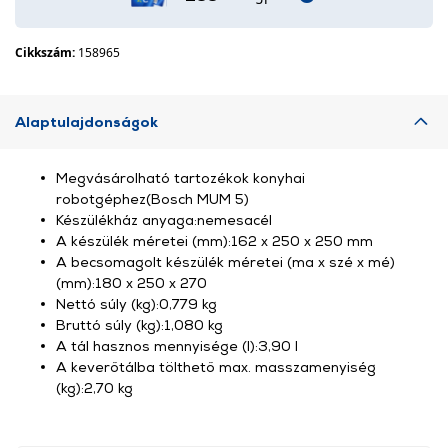
Cikkszám:
158965
Alaptulajdonságok
Megvásárolható tartozékok konyhai
robotgéphez(Bosch MUM 5)
Készülékház anyaga:nemesacél
A készülék méretei (mm):162 x 250 x 250 mm
A becsomagolt készülék méretei (ma x szé x mé)
(mm):180 x 250 x 270
Nettó súly (kg):0,779 kg
Bruttó súly (kg):1,080 kg
A tál hasznos mennyisége (l):3,90 l
A keverőtálba tölthető max. masszamenyiség
(kg):2,70 kg