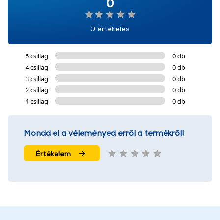
0
0 értékelés
5 csillag
0 db
4 csillag
0 db
3 csillag
0 db
2 csillag
0 db
1 csillag
0 db
Mondd el a véleményed erről a termékről!
Értékelem