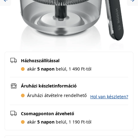
Previous
Ne
Házhozszállítással
akár
5 napon
belül, 1 490 Ft-tól
Áruházi készletinformáció
Áruházi átvételre rendelhető
Hol van készleten?
Csomagponton átvehető
akár
5 napon
belül, 1 190 Ft-tól