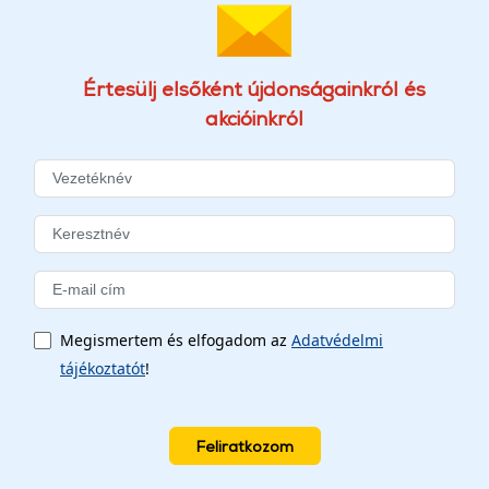
Értesülj elsőként újdonságainkról és
akcióinkról
Megismertem és elfogadom az
Adatvédelmi
tájékoztatót
!
Feliratkozom