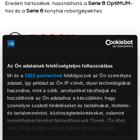
Eredeti tartozékok: használható a
Serie 8 OptiMUM
-
hoz és a
Serie 6
konyhai robotgépekhez.
BSH Hausgeräte GmbH
www.bsh-group.com
81739, München, Carl-Wery-Straße 34
Az Ön adatainak felelősségteljes felhasználása
Mi és a
1022 partnerünk
feldolgozzuk az Ön személyes
adatait, így például az Ön IP-címét, olyan technológiákat
használva, mint a sütik, amelyekkel tárolhatjuk és
Részletes ismertető
hozzáférünk az Ön adataihoz a készülékén, hogy
személyre szabott hirdetéseket és tartalmakat, hirdetés-
Neked ajánljuk
és tartalommérést, közönségbetekintéseket, valamint
termékfejlesztéseket biztosíthassunk Önnek. Ön dönt
arról, hogy ki használja az adatait és milyen célra.