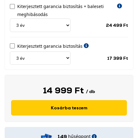
Kiterjesztett garancia biztosítás + baleseti
meghibásodás
Jótá
24 499 Ft
idős
címk
Kiterjesztett garancia biztosítás
Jótá
17 399 Ft
idős
címk
14 999 Ft
/ db
Kosárba teszem
hűségpont
149