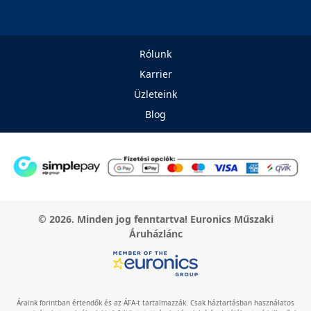
Rólunk
Karrier
Üzleteink
Blog
© 2026. Minden jog fenntartva! Euronics Műszaki
Áruházlánc
Áraink forintban értendők és az ÁFA-t tartalmazzák. Csak háztartásban használatos