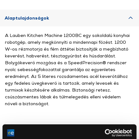
Alaptulajdonságok
A Lauben Kitchen Machine 1200BC egy sokoldalú konyhai
robotgép, amely megkönnyíti a mindennapi főzést. 1200
W-os rézmotorja és fém áttétei biztosítják a megbízható
keverést, habverést, tésztagyúrást és húsdarálást.
Bolygókeverő mozgása és a SpeedPrecision® rendszer
nyolc sebességfokozattal garantálja az egyenletes
eredményt. Az 5 literes rozsdamentes acél keverőtálhoz
egy fedeles üvegkeverő is tartozik, amely levesek és
turmixok készítésére alkalmas. Biztonsági retesz,
csúszásmentes lábak és túlmelegedés elleni védelem
növeli a biztonságot.
Lauben
Elem6 s.r.o.