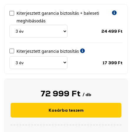
Kiterjesztett garancia biztosítás + baleseti
meghibásodás
Jótá
24 499 Ft
idős
címk
Kiterjesztett garancia biztosítás
Jótá
17 399 Ft
idős
címk
72 999 Ft
/ db
Kosárba teszem