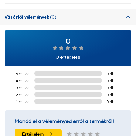
Vásárlói vélemények
(0)
0
0 értékelés
5 csillag
0 db
4 csillag
0 db
3 csillag
0 db
2 csillag
0 db
1 csillag
0 db
Mondd el a véleményed erről a termékről!
Értékelem