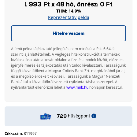
1 993 Ft x 48 hó, önrész: 0 Ft
THM: 14,9%
Reprezentatív példa
Hitelre veszem
A fenti példa tájékoztató jellegű és nem minősül a Ptk. 6:64. §
szerinti ajánlattételnek. A végleges hitelkonstrukciót a termékek
kiválasztása után a kosár oldalon a fizetési módok között, előzetes
igényfelmérés és tájékoztatás után tudod kiválasztani. Társaságunk
függő közvetítőként a Magyar Cofidis Bank Zrt. megbízásából jár el,
és a megbízó érdekeit képviseli. Társaságunk a Magyar Nemzeti
Bank által a közvetítőkről vezetett nyilvántartásban szerepel. A
nyilvántartást ellenőrizni lehet a
www.mnb.hu
honlapon keresztül.
hűségpont
729
Cikkszám:
311997