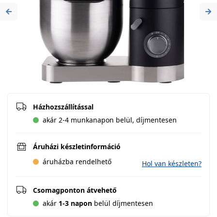
Previous
Ne
Házhozszállítással
akár 2-4 munkanapon belül, díjmentesen
Áruházi készletinformáció
áruházba rendelhető
Hol van készleten?
Csomagponton átvehető
akár
1-3 napon
belül díjmentesen