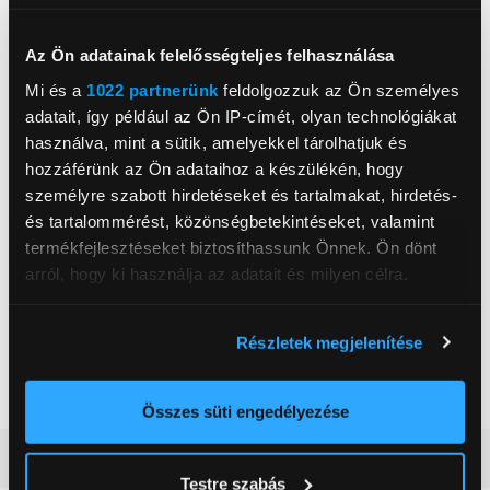
www.lauben.com/en-hu
14100, Prága, Braskovska 308/15
Az Ön adatainak felelősségteljes felhasználása
Mi és a
1022 partnerünk
feldolgozzuk az Ön személyes
Teljesítmény
1 200 W
adatait, így például az Ön IP-címét, olyan technológiákat
Űrtartalom
5 500 ml
használva, mint a sütik, amelyekkel tárolhatjuk és
hozzáférünk az Ön adataihoz a készülékén, hogy
Fokozatok száma
8 db
személyre szabott hirdetéseket és tartalmakat, hirdetés-
Keverőtál anyaga
Fém
és tartalommérést, közönségbetekintéseket, valamint
Húsdaráló feltét
Igen
termékfejlesztéseket biztosíthassunk Önnek. Ön dönt
arról, hogy ki használja az adatait és milyen célra.
Turmix feltét
Igen
Fröccsenés elleni védelem
Igen
Ha engedélyezi, a következőt is meg szeretnénk tenni:
Részletek megjelenítése
Súly
8 100 g
Információgyűjtés az Ön földrajzi
elhelyezkedéséről pár méteres pontossággal
Szín
Fekete
Az Ön készülékén beazonosítása annak konkrét
Összes süti engedélyezése
tulajdonságainak (ujjlenyomat) aktív ellenőrzésével
Részletes ismertető
Tudjon meg többet személyes adatainak feldolgozási
Testre szabás