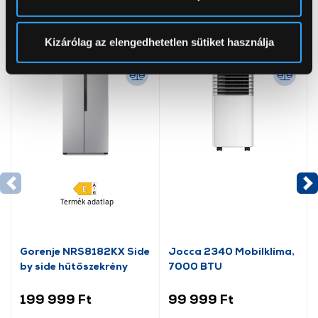
módjairól és adja meg preferenciáit a
Részletek
pontban
. Bármikor módosíthatja vagy visszavonhatja a
Neked ajánljuk
Sütinyilatkozathoz való hozzájárulását.
Kizárólag az elengedhetetlen sütiket használja
Az Eunonics.hu webáruházunk ún. süti vagy cookie file-
okat használ, melyeket az Ön gépén tárol a rendszer. A
cookie-k személyazonosítására nem alkalmasak,
szolgáltatásaink biztosításához szükségesek. Az oldal
használatával Ön elfogadja a cookie-k használatát.
További információk:
ÁSZF
és
Adatvédelem
Termék adatlap
Gorenje NRS8182KX Side
Jocca 2340 Mobilklíma,
by side hűtőszekrény
7000 BTU
199 999 Ft
99 999 Ft