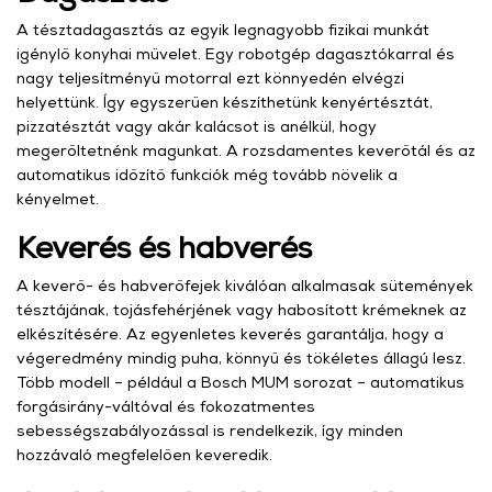
A tésztadagasztás az egyik legnagyobb fizikai munkát
igénylő konyhai művelet. Egy robotgép dagasztókarral és
nagy teljesítményű motorral ezt könnyedén elvégzi
helyettünk. Így egyszerűen készíthetünk kenyértésztát,
pizzatésztát vagy akár kalácsot is anélkül, hogy
megerőltetnénk magunkat. A rozsdamentes keverőtál és az
automatikus időzítő funkciók még tovább növelik a
kényelmet.
Keverés és habverés
A keverő- és habverőfejek kiválóan alkalmasak sütemények
tésztájának, tojásfehérjének vagy habosított krémeknek az
elkészítésére. Az egyenletes keverés garantálja, hogy a
végeredmény mindig puha, könnyű és tökéletes állagú lesz.
Több modell – például a Bosch MUM sorozat – automatikus
forgásirány-váltóval és fokozatmentes
sebességszabályozással is rendelkezik, így minden
hozzávaló megfelelően keveredik.