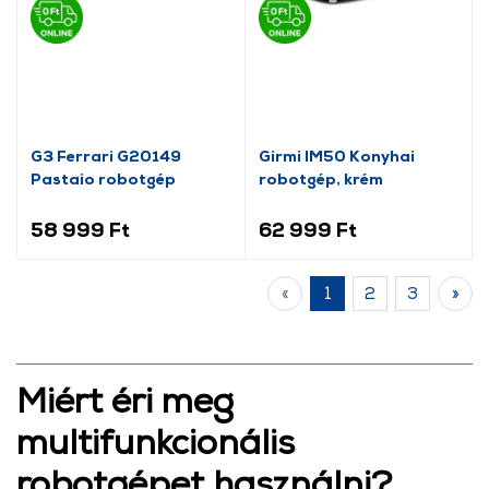
G3 Ferrari G20149
Girmi IM50 Konyhai
Pastaio robotgép
robotgép, krém
58 999 Ft
62 999 Ft
«
1
2
3
»
Miért éri meg
multifunkcionális
robotgépet használni?