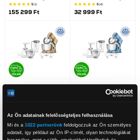
mérleggel
5
(1
)
5
(4
)
155 299 Ft
32 999 Ft
-10 000 Ft
-10 000 Ft
Sencor STM 7877CH
Sencor STM 7872BL
Az Ön adatainak felelősségteljes felhasználása
Konyhai robotgép
Konyhai robotgép, Kék
5
(1
)
5
(1
)
Mi és a
1022 partnerünk
feldolgozzuk az Ön személyes
89 999 Ft
89 999 Ft
99 999 Ft
99 999 Ft
adatait, így például az Ön IP-címét, olyan technológiákat
használva, mint a sütik, amelyekkel tárolhatjuk és