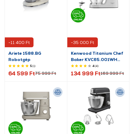
-11 400 Ft
-35 000 Ft
Ariete 1588.BG
Kenwood Titanium Chef
Robotgép
Baker KVC65.001WH
Konyhai robotgép
5
(1
)
4
(4
)
64 599 Ft
134 999 Ft
75 999 Ft
169 999 Ft