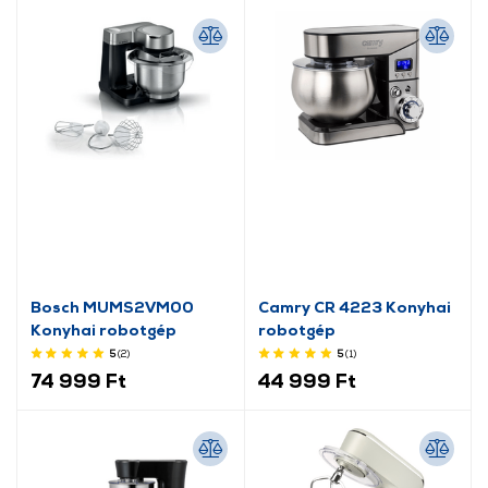
Bosch MUMS2VM00
Camry CR 4223 Konyhai
Konyhai robotgép
robotgép
5
(2
)
5
(1
)
74 999 Ft
44 999 Ft