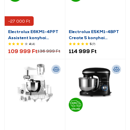
-27 000 Ft
Electrolux E6KM1-4PPT
Electrolux E5KM1-4BPT
Assistent konyhai
Create 5 konyhai
robotgép
robotgép
4
(4
)
5
(7
)
109 999 Ft
114 999 Ft
136 999 Ft