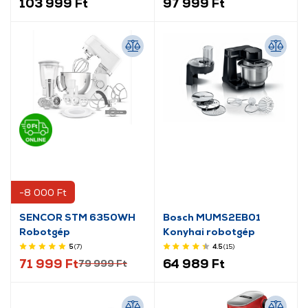
103 999 Ft
97 999 Ft
-8 000 Ft
SENCOR STM 6350WH
Bosch MUMS2EB01
Robotgép
Konyhai robotgép
5
(7
)
4.5
(15
)
71 999 Ft
64 989 Ft
79 999 Ft