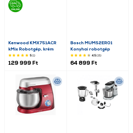
Kenwood KMX751ACR
Bosch MUMS2ER01
kMix Robotgép, krém
Konyhai robotgép
5
(1
)
4.5
(15
)
129 999 Ft
64 899 Ft