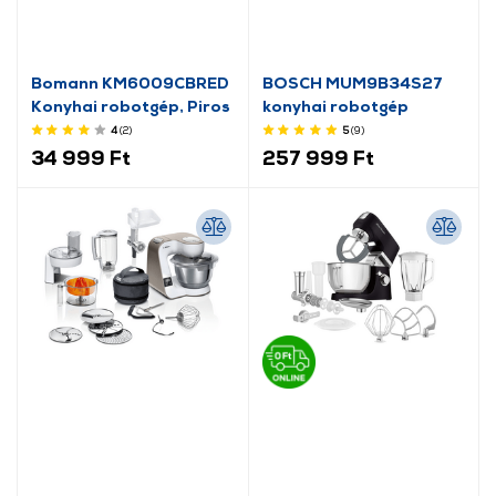
Bomann KM6009CBRED
BOSCH MUM9B34S27
Konyhai robotgép, Piros
konyhai robotgép
4
(2
)
5
(9
)
34 999 Ft
257 999 Ft