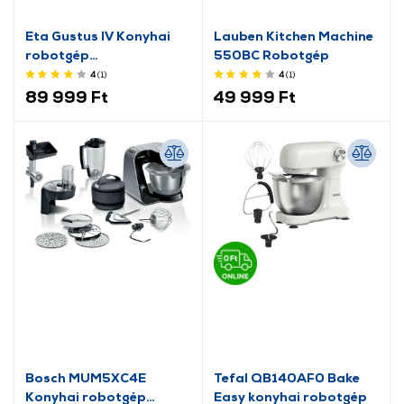
Eta Gustus IV Konyhai
Lauben Kitchen Machine
robotgép
550BC Robotgép
(ETA412890010)
4
(1
)
4
(1
)
89 999 Ft
49 999 Ft
Bosch MUM5XC4E
Tefal QB140AF0 Bake
Konyhai robotgép
Easy konyhai robotgép