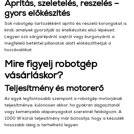
Aprítás, szeletelés, reszelés –
gyors előkészítés
Sok robotgép tartozékként aprító és reszelő korongokat is
kínál, amelyek gyorsítják az ételkészítés első lépéseit.
Legyen szó sárgarépáról, sajtról vagy burgonyáról, a
megfelelő betéttel pillanatok alatt előkészíthetjük a
hozzávalókat.
Mire figyelj robotgép
vásárláskor?
Teljesítmény és motorerő
Az egyik legfontosabb szempont a robotgép motorjának
teljesítménye, különösen akkor, ha gyakran dagasztanál
vagy keményebb alapanyagokat szeretnél feldolgozni. A
1000 W körüli teljesítmény már biztosítja, hogy a készülék
hosszabb ideig is terhelhető legyen.