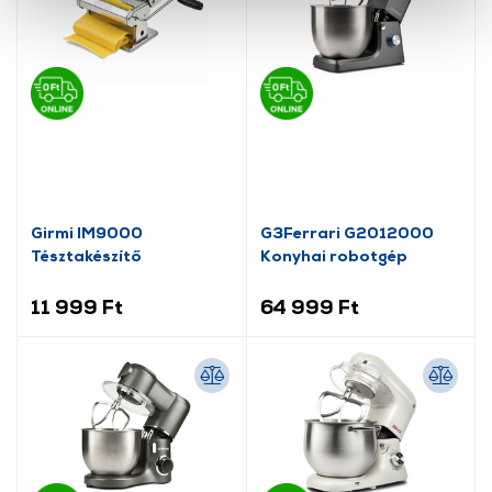
cookie-k személyazonosítására nem alkalmasak,
szolgáltatásaink biztosításához szükségesek. Az oldal
használatával Ön elfogadja a cookie-k használatát.
További információk:
ÁSZF
és
Adatvédelem
Girmi IM9000
G3Ferrari G2012000
Tésztakészítő
Konyhai robotgép
11 999 Ft
64 999 Ft