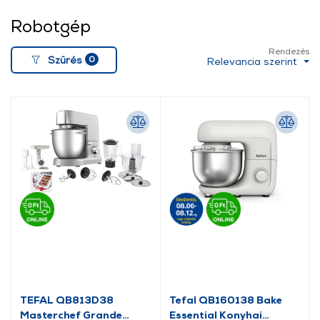
Robotgép
Rendezés
0
Szűrés
Relevancia szerint
TEFAL QB813D38
Tefal QB160138 Bake
Masterchef Grande
Essential Konyhai