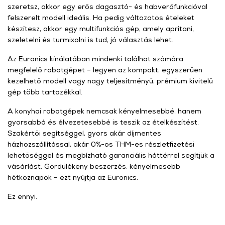
szeretsz, akkor egy erős dagasztó- és habverőfunkcióval
felszerelt modell ideális. Ha pedig változatos ételeket
készítesz, akkor egy multifunkciós gép, amely aprítani,
szeletelni és turmixolni is tud, jó választás lehet.
Az Euronics kínálatában mindenki találhat számára
megfelelő robotgépet – legyen az kompakt, egyszerűen
kezelhető modell vagy nagy teljesítményű, prémium kivitelű
gép több tartozékkal.
A konyhai robotgépek nemcsak kényelmesebbé, hanem
gyorsabbá és élvezetesebbé is teszik az ételkészítést.
Szakértői segítséggel, gyors akár díjmentes
házhozszállítással, akár 0%-os THM-es részletfizetési
lehetőséggel és megbízható garanciális háttérrel segítjük a
vásárlást. Gördülékeny beszerzés, kényelmesebb
hétköznapok – ezt nyújtja az Euronics.
Ez ennyi.