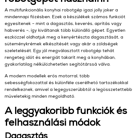
A multifunkcionális konyhai robotgép igazi jolly joker a
mindennapi főzésben. Ezek a készülékek számos funkciót
egyesítenek – mint a dagasztás, keverés, aprítás vagy
habverés –, így kiváltanak több különálló gépet. Egyetlen
eszközzel oldhatjuk meg a kenyértészta dagasztását, a
süteménykrémek elkészítését vagy akár a zöldségek
szeletelését. Egy jól megválasztott robotgép tehát
rengeteg időt és energiát takarít meg a konyhában,
gyakorlatilag nélkülözhetetlen segítőtárssá válva.
A modern modellek erős motorral, több
sebességfokozattal és különféle cserélhető tartozékokkal
rendelkeznek, amivel a legegyszerűbbtől a legösszetettebb
műveletekig minden megoldható.
A leggyakoribb funkciók és
felhasználási módok
Dagasztás