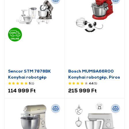
Sencor STM 7878BK
Bosch MUM9A66R00
Konyhai robotgép
Konyhai robotgép, Piros
5
(1
)
4.4
(5
)
114 999 Ft
215 999 Ft