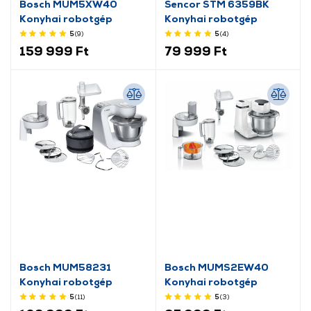
Bosch MUM5XW40
Sencor STM 6359BK
Konyhai robotgép
Konyhai robotgép
5
(9
)
5
(4
)
159 999 Ft
79 999 Ft
Bosch MUM58231
Bosch MUMS2EW40
Konyhai robotgép
Konyhai robotgép
5
(11
)
5
(3
)