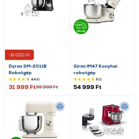
-8 000 Ft
Dyras SM-2011B
Girmi IM47 Konyhai
Robotgép
robotgép
4.4
(8
)
5
(2
)
31 999 Ft
54 999 Ft
39 999 Ft