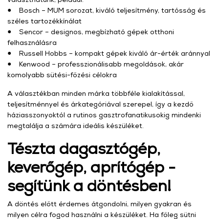
● Bosch – MUM sorozat, kiváló teljesítmény, tartósság és
széles tartozékkínálat
● Sencor – designos, megbízható gépek otthoni
felhasználásra
● Russell Hobbs – kompakt gépek kiváló ár-érték aránnyal
● Kenwood – professzionálisabb megoldások, akár
komolyabb sütési-főzési célokra
A választékban minden márka többféle kialakítással,
teljesítménnyel és árkategóriával szerepel, így a kezdő
háziasszonyoktól a rutinos gasztrofanatikusokig mindenki
megtalálja a számára ideális készüléket.
Tészta dagasztógép,
keverőgép, aprítógép -
segítünk a döntésben!
A döntés előtt érdemes átgondolni, milyen gyakran és
milyen célra fogod használni a készüléket. Ha főleg sütni