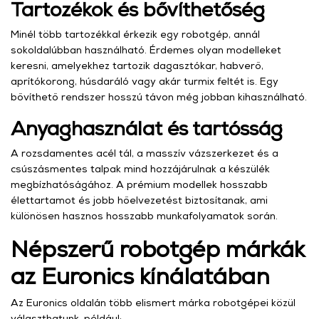
Tartozékok és bővíthetőség
Minél több tartozékkal érkezik egy robotgép, annál
sokoldalúbban használható. Érdemes olyan modelleket
keresni, amelyekhez tartozik dagasztókar, habverő,
aprítókorong, húsdaráló vagy akár turmix feltét is. Egy
bővíthető rendszer hosszú távon még jobban kihasználható.
Anyaghasználat és tartósság
A rozsdamentes acél tál, a masszív vázszerkezet és a
csúszásmentes talpak mind hozzájárulnak a készülék
megbízhatóságához. A prémium modellek hosszabb
élettartamot és jobb hőelvezetést biztosítanak, ami
különösen hasznos hosszabb munkafolyamatok során.
Népszerű robotgép márkák
az Euronics kínálatában
Az Euronics oldalán több elismert márka robotgépei közül
választhatunk, például: