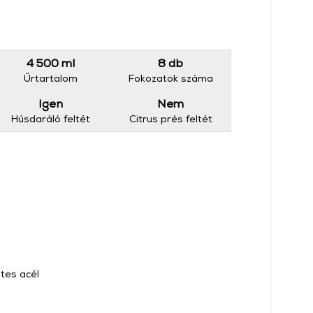
4 500 ml
8 db
Űrtartalom
Fokozatok száma
Igen
Nem
Húsdaráló feltét
Citrus prés feltét
tes acél