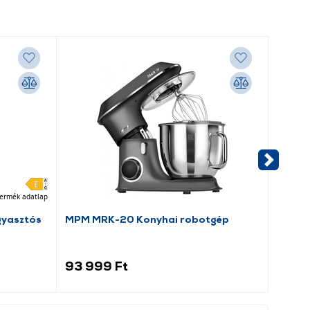
ermék adatlap
gyasztós
MPM MRK-20 Konyhai robotgép
Senco
robot
93 999 Ft
79 9