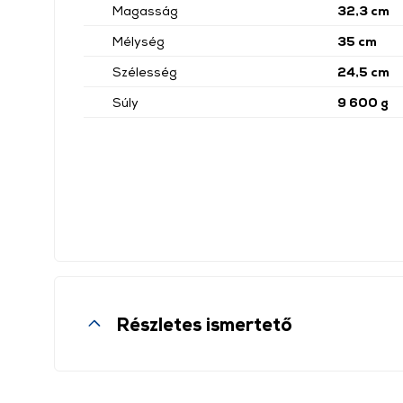
Magasság
32,3 cm
Mélység
35 cm
Szélesség
24,5 cm
Súly
9 600 g
Részletes ismertető