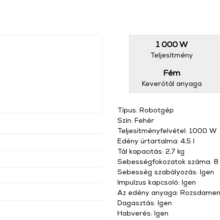
1 000 W
Teljesítmény
Fém
Keverőtál anyaga
Típus: Robotgép
Szín: Fehér
Teljesítményfelvétel: 1000 W
Edény űrtartalma: 4,5 l
Tál kapacitás: 2,7 kg
Sebességfokozatok száma: 8
Sebesség szabályozás: Igen
Impulzus kapcsoló: Igen
Az edény anyaga: Rozsdamen
Dagasztás: Igen
Habverés: Igen