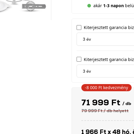
akár
1-3 napon
belü
Kiterjesztett garancia b
Kiterjesztett garancia biz
-8 000 Ft
kedvezmény
71 999 Ft
/ db
79 999 Ft
/ db
helyett
1 966 Ft x 48 hó, 