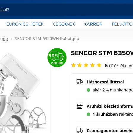
EURONICS HETEK
CÉGEKNEK
KARRIER
FELÚJÍT
tgép
SENCOR STM 6350WH Robotgép
SENCOR STM 6350
5
(7 értékelés
Házhozszállítással
akár 2-4 munkanapo
Áruházi készletinform
1 áruházban
raktár
Csomagponton átveh