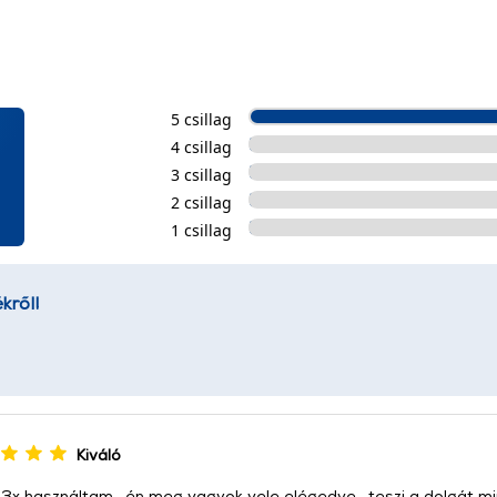
5 csillag
4 csillag
3 csillag
2 csillag
1 csillag
kről!
Kiváló
 3x használtam , én meg vagyok vele elégedve , teszi a dolgát mi