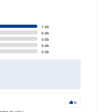
7 db
0 db
0 db
0 db
0 db
0
nden ok vele !