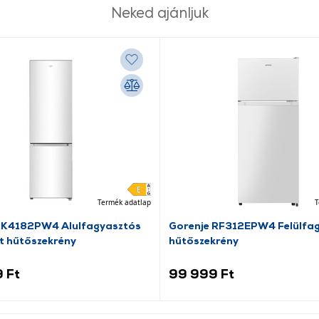
Neked ajánljuk
Termék adatlap
T
RK4182PW4 Alulfagyasztós
Gorenje RF312EPW4 Felülfa
t hűtőszekrény
hűtőszekrény
 Ft
99 999 Ft