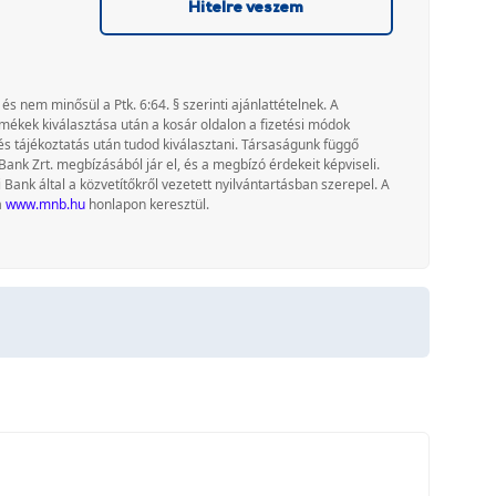
Hitelre veszem
 és nem minősül a Ptk. 6:64. § szerinti ajánlattételnek. A
rmékek kiválasztása után a kosár oldalon a fizetési módok
és tájékoztatás után tudod kiválasztani. Társaságunk függő
Bank Zrt. megbízásából jár el, és a megbízó érdekeit képviseli.
nk által a közvetítőkről vezetett nyilvántartásban szerepel. A
a
www.mnb.hu
honlapon keresztül.