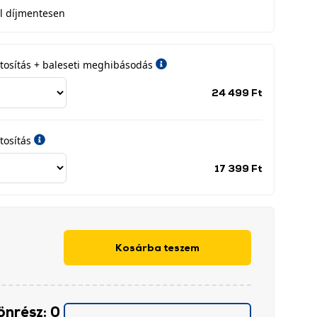
l díjmentesen
iztosítás + baleseti meghibásodás
Jótállási
24 499 Ft
időszak
címke
tosítás
Jótállási
17 399 Ft
időszak
címke
Kosárba teszem
önrész: 0