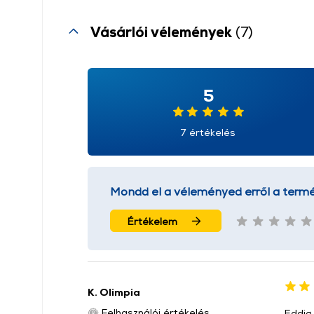
Vásárlói vélemények
(7)
5
7 értékelés
Mondd el a véleményed erről a termé
Értékelem
K. Olimpia
Felhasználói értékelés
Eddig