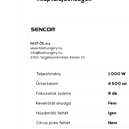
FAST ČR, a.s.
www.fasthungary.hu
info@fasthungary.hu
2310, Szigetszentmiklós, Kántor 10
Teljesítmény
1 000 W
Űrtartalom
4 500 ml
Fokozatok száma
8 db
Keverőtál anyaga
Fém
Húsdaráló feltét
Igen
Citrus prés feltét
Nem