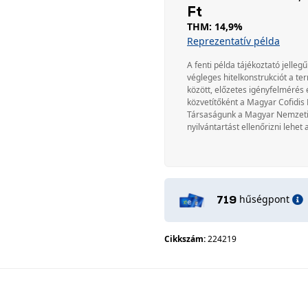
Ft
THM: 14,9%
Reprezentatív példa
A fenti példa tájékoztató jellegű
végleges hitelkonstrukciót a te
között, előzetes igényfelmérés 
közvetítőként a Magyar Cofidis 
Társaságunk a Magyar Nemzeti Ba
nyilvántartást ellenőrizni lehet 
hűségpont
719
Cikkszám:
224219