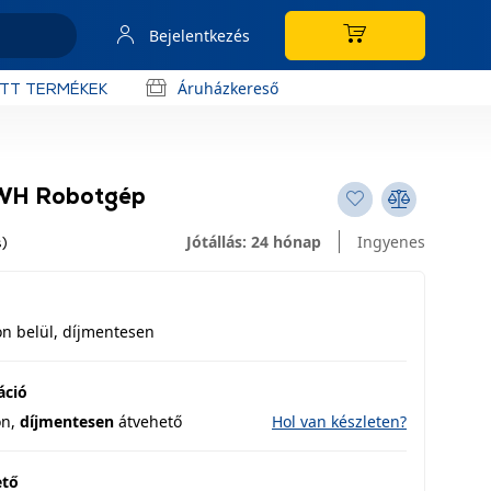
Bejelentkezés
Áruházkereső
OTT TERMÉKEK
WH Robotgép
Jótállás: 24 hónap
Ingyenes
)
n belül, díjmentesen
áció
on,
díjmentesen
átvehető
Hol van készleten?
ető