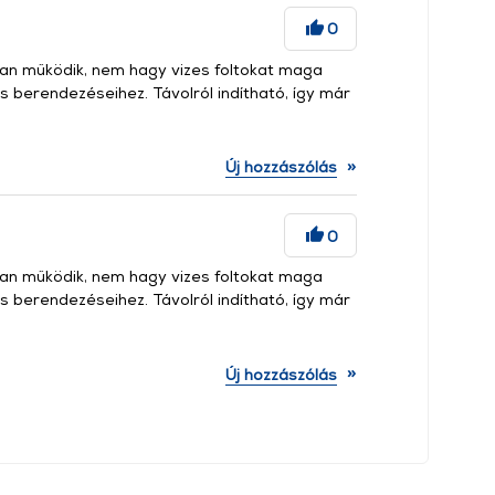
0
lóan működik, nem hagy vizes foltokat maga
kás berendezéseihez. Távolról indítható, így már
»
Új hozzászólás
0
lóan működik, nem hagy vizes foltokat maga
kás berendezéseihez. Távolról indítható, így már
»
Új hozzászólás