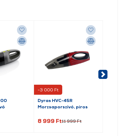
-3 000 Ft
000
Dyras HVC-45R
Karcher CVH
vó
Morzsaporszívó, piros
morzsaporszí
330.0)
8 999 Ft
17 999 Ft
11 999 Ft