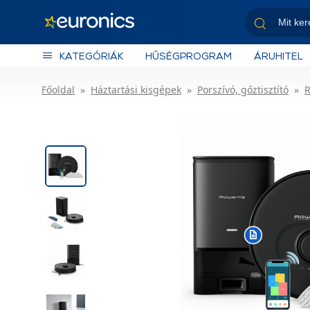
KATEGÓRIÁK
HŰSÉGPROGRAM
ÁRUHITEL
Főoldal
Háztartási kisgépek
Porszívó, gőztisztító
R