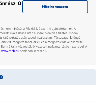
önrész: 0
Hitelre veszem
 és nem minősül a Ptk. 6:64. § szerinti ajánlattételnek. A
rmékek kiválasztása után a kosár oldalon a fizetési módok
és tájékoztatás után tudod kiválasztani. Társaságunk függő
Bank Zrt. megbízásából jár el, és a megbízó érdekeit képviseli.
nk által a közvetítőkről vezetett nyilvántartásban szerepel. A
a
www.mnb.hu
honlapon keresztül.