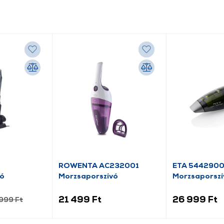
ROWENTA AC232001
ETA 544290
vó
Morzsaporszívó
Morzsaporszí
21 499 Ft
26 999 Ft
999 Ft