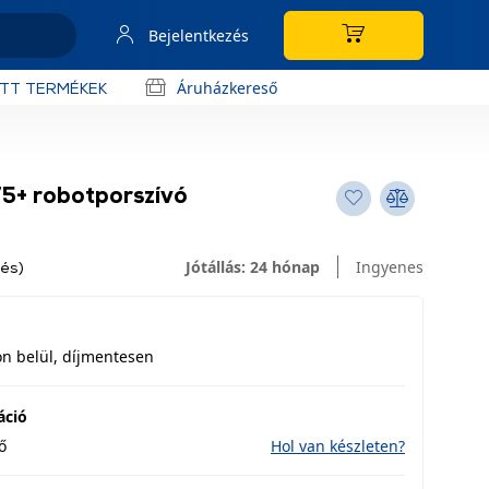
Bejelentkezés
Áruházkereső
OTT TERMÉKEK
5+ robotporszívó
Jótállás: 24 hónap
Ingyenes
lés)
n belül, díjmentesen
áció
ő
Hol van készleten?