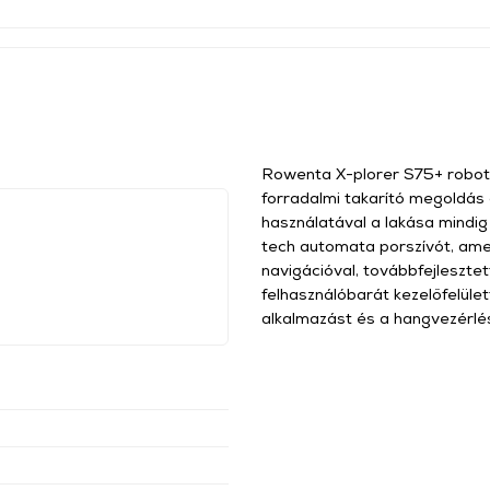
Rowenta X-plorer S75+ robotp
forradalmi takarító megoldás a
használatával a lakása mindig 
tech automata porszívót, amel
navigációval, továbbfejlesztett
felhasználóbarát kezelőfelület
alkalmazást és a hangvezérlés