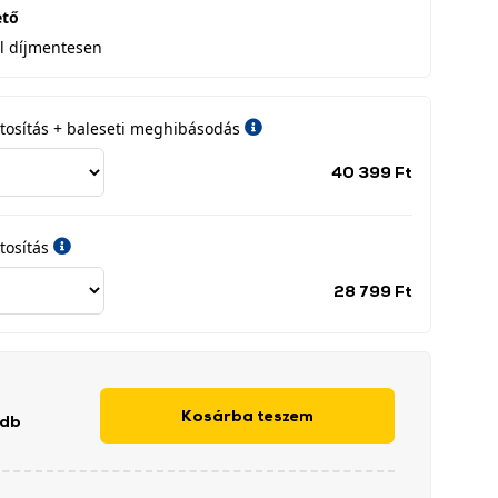
ető
l díjmentesen
iztosítás + baleseti meghibásodás
Jótállási
40 399 Ft
időszak
címke
tosítás
Jótállási
28 799 Ft
időszak
címke
Kosárba teszem
 db