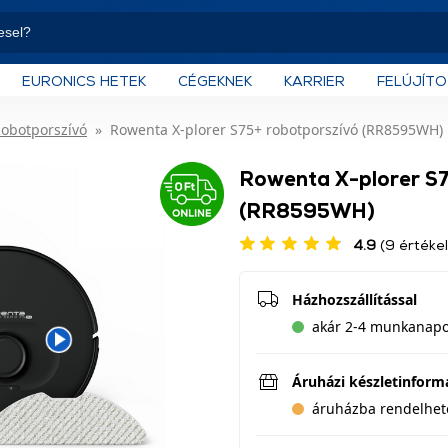
EURONICS HETEK
CÉGEKNEK
KARRIER
FELÚJÍT
obotporszívó
Rowenta X-plorer S75+ robotporszívó (RR8595WH)
Rowenta X-plorer S7
(RR8595WH)
4.9
(9 értéke
Házhozszállítással
akár 2-4 munkanapo
Áruházi készletinform
áruházba rendelhet