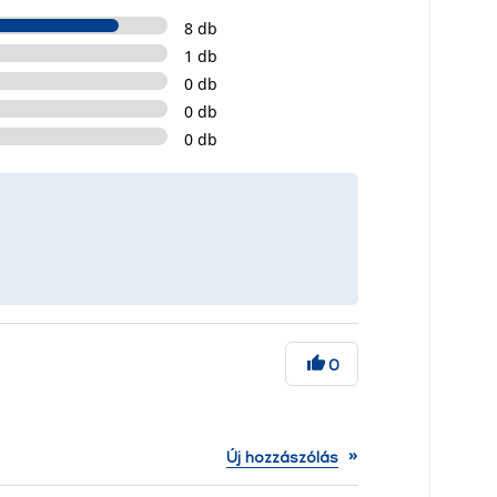
8 db
1 db
0 db
0 db
0 db
0
»
Új hozzászólás