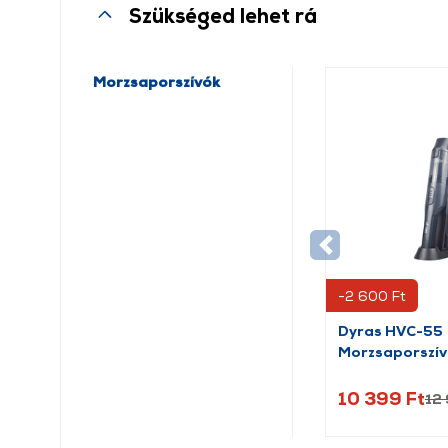
Szükséged lehet rá
Morzsaporszívók
-2 600 Ft
Dyras HVC-55
Morzsaporszí
10 399 Ft
12 