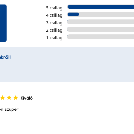
5 csillag
4 csillag
3 csillag
2 csillag
1 csillag
kről!
Kiváló
n szuper !