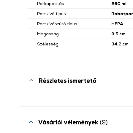
Porkapacitás
260 ml
Porszívó típus
Robotpor
Porszívószűrő típus
HEPA
Magasság
9,5 cm
Szélesség
34,2 cm
Részletes ismertető
Vásárlói vélemények
(9)