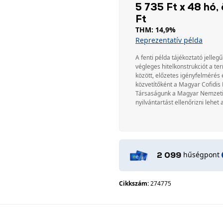
5 735 Ft x 48 hó, 
Ft
THM: 14,9%
Reprezentatív példa
A fenti példa tájékoztató jellegű
végleges hitelkonstrukciót a te
között, előzetes igényfelmérés 
közvetítőként a Magyar Cofidis 
Társaságunk a Magyar Nemzeti Ba
nyilvántartást ellenőrizni lehet 
hűségpont
2 099
Cikkszám:
274775