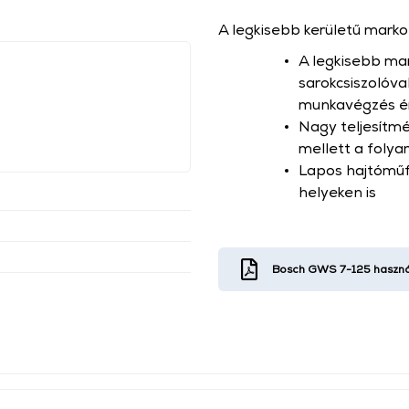
A legkisebb kerületű marko
A legkisebb mar
sarokcsiszolóv
munkavégzés é
Nagy teljesítmé
mellett a fol
Lapos hajtóműf
helyeken is
Bosch GWS 7-125 haszná