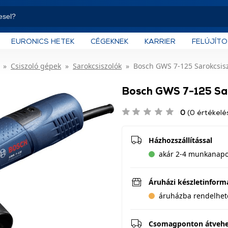
EURONICS HETEK
CÉGEKNEK
KARRIER
FELÚJÍT
Csiszoló gépek
Sarokcsiszolók
Bosch GWS 7-125 Sarokcsis
Bosch GWS 7-125 Sa
0
(0 értékelé
Házhozszállítással
akár 2-4 munkanapon
Áruházi készletinform
áruházba rendelhet
Csomagponton átveh