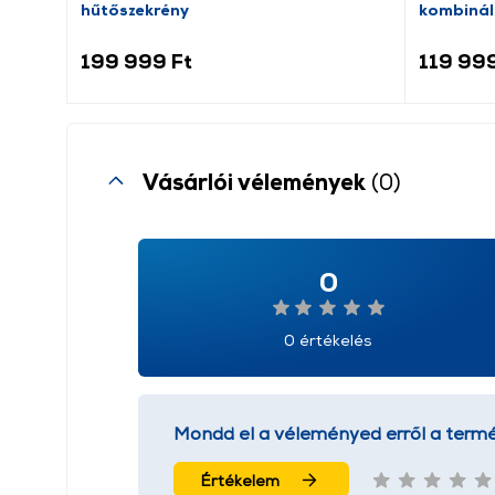
hűtőszekrény
kombinál
199 999 Ft
119 999
Vásárlói vélemények
(0)
0
0 értékelés
Mondd el a véleményed erről a termé
Értékelem