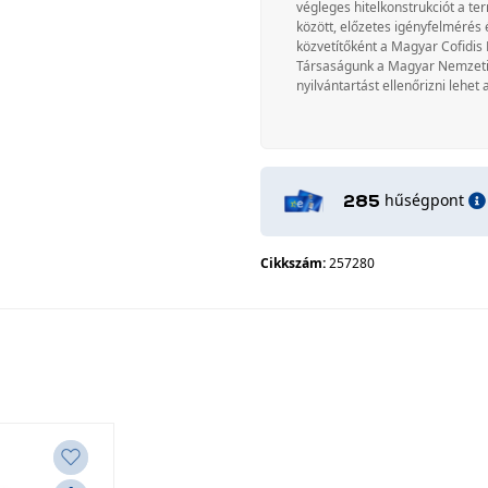
végleges hitelkonstrukciót a te
között, előzetes igényfelmérés 
közvetítőként a Magyar Cofidis 
Társaságunk a Magyar Nemzeti Ba
nyilvántartást ellenőrizni lehet 
hűségpont
285
Cikkszám:
257280