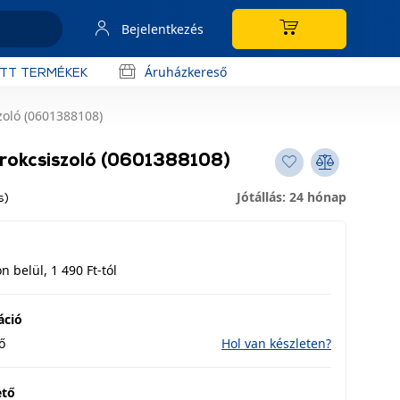
Bejelentkezés
Áruházkereső
OTT TERMÉKEK
zoló (0601388108)
rokcsiszoló (0601388108)
Jótállás: 24 hónap
s)
 belül, 1 490 Ft-tól
áció
ő
Hol van készleten?
ető