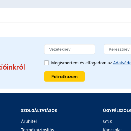
Megismertem és elfogadom az
Adatvéde
ióinkról
Feliratkozom
SZOLGÁLTATÁSOK
ÜGYFÉLSZOL
Áruhitel
GYIK
Termékbiztosítás
Kapcsolat