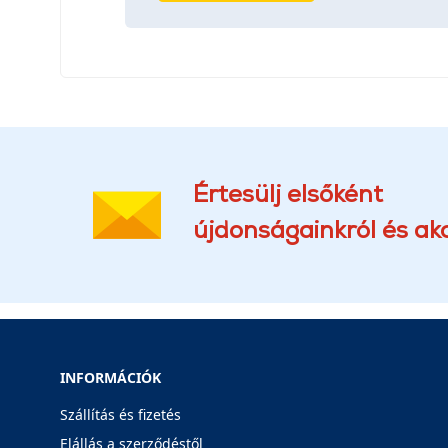
Értesülj elsőként
újdonságainkról és akc
INFORMÁCIÓK
Szállítás és fizetés
Elállás a szerződéstől