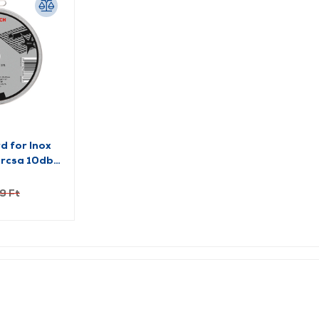
d for Inox
rcsa 10db
)
9 Ft