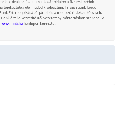
rmékek kiválasztása után a kosár oldalon a fizetési módok
és tájékoztatás után tudod kiválasztani. Társaságunk függő
Bank Zrt. megbízásából jár el, és a megbízó érdekeit képviseli.
nk által a közvetítőkről vezetett nyilvántartásban szerepel. A
a
www.mnb.hu
honlapon keresztül.