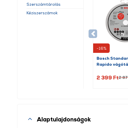
Szerszámtárolás
Kéziszerszámok
-16%
Bosch Standar
Rapido vágótá
(2608603255
2 399 Ft
2 87
Alaptulajdonságok