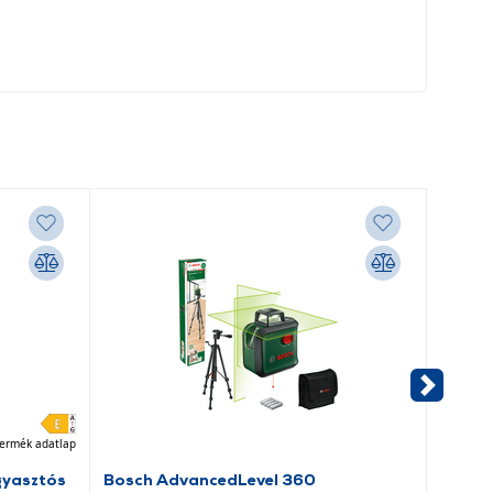
ermék adatlap
gyasztós
Bosch AdvancedLevel 360
Ryobi