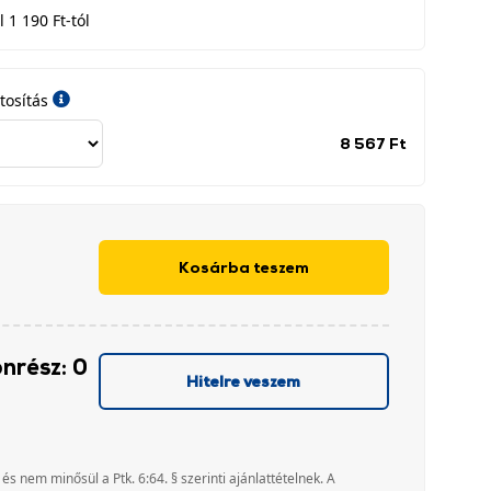
 1 190 Ft-tól
tosítás
Jótállási
8 567 Ft
időszak
címke
Kosárba teszem
önrész: 0
Hitelre veszem
 és nem minősül a Ptk. 6:64. § szerinti ajánlattételnek. A