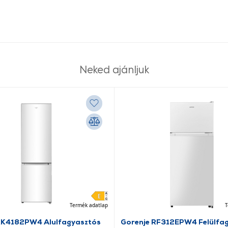
Neked ajánljuk
Termék adatlap
T
RK4182PW4 Alulfagyasztós
Gorenje RF312EPW4 Felülfa