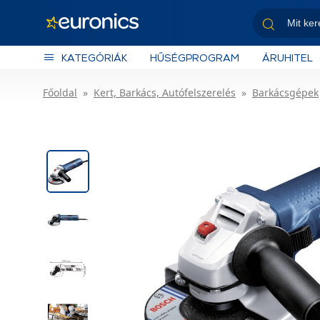
KATEGÓRIÁK
HŰSÉGPROGRAM
ÁRUHITEL
Főoldal
Kert, Barkács, Autófelszerelés
Barkácsgépek