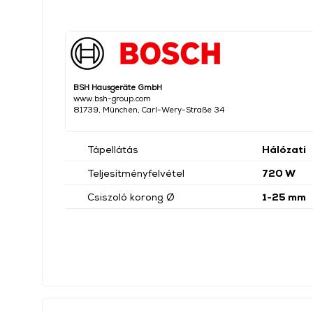
BSH Hausgeräte GmbH
www.bsh-group.com
81739, München, Carl-Wery-Straße 34
Tápellátás
Hálózati
Teljesítményfelvétel
720 W
Csiszoló korong Ø
1-25 mm