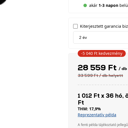
akár
1-3 napon
belül
Kiterjesztett garancia biz
-5 040 Ft
kedvezmény
28 559 Ft
/ db
33 599 Ft
/ db
helyett
1 012 Ft x 36 hó, 
Ft
THM: 17,9%
Reprezentatív példa
A fenti példa tájékoztató jellegű