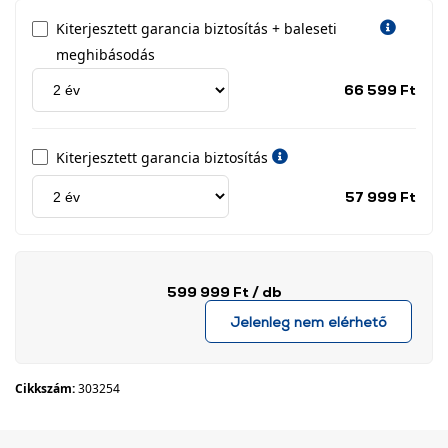
Kiterjesztett garancia biztosítás + baleseti
meghibásodás
Jótá
66 599 Ft
idős
címk
Kiterjesztett garancia biztosítás
Jótá
57 999 Ft
idős
címk
599 999 Ft
/ db
Jelenleg nem elérhető
Cikkszám:
303254