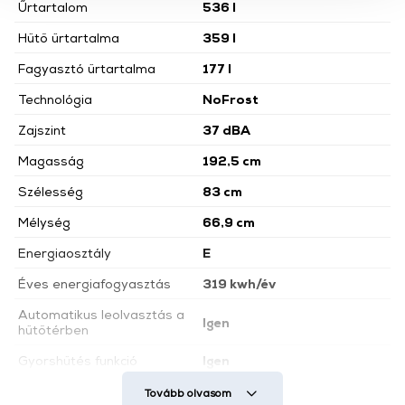
Űrtartalom
536 l
használatával Ön elfogadja a cookie-k használatát.
További információk:
ÁSZF
és
Adatvédelem
Hűtő űrtartalma
359 l
Fagyasztó űrtartalma
177 l
Technológia
NoFrost
Zajszint
37 dBA
Magasság
192,5 cm
Szélesség
83 cm
Mélység
66,9 cm
Energiaosztály
E
Éves energiafogyasztás
319 kwh/év
Automatikus leolvasztás a
Igen
hűtőtérben
Gyorshűtés funkció
Igen
No frost
Igen
Tovább olvasom