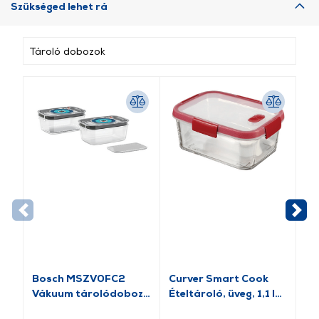
Szükséged lehet rá
Tároló dobozok
Bosch MSZV0FC2
Curver Smart Cook
Cu
Vákuum tárolódoboz,
Ételtároló, üveg, 1,1 l
Ét
2 db
(271457)
(2