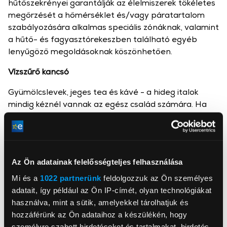
hűtőszekrényei garantálják az élelmiszerek tökéletes
megőrzését a hőmérséklet és/vagy páratartalom
szabályozására alkalmas speciális zónáknak, valamint
a hűtő- és fagyasztórekeszben található egyéb
lenyűgöző megoldásoknak köszönhetően.
Vízszűrő kancsó
Gyümölcslevek, jeges tea és kávé - a hideg italok
mindig kéznél vannak az egész család számára. Ha
pedig csak tiszta, hideg vízre vágysz, ez a
hűtőszekrény egy automatikusan újratöltő, kivehető
vízszűrős kancsóval van felszerelve. A kancsó a
hűtőszekrény ajtajába van beilleszve, és közvetlenül
Az Ön adatainak felelősségteljes felhasználása
kapcsolódik a vízvezetékhez. Az I-Refill kancsó
érzékelője lehetővé teszi, hogy a hűtőszekrény vizet
Mi és a
1022 partnerünk
feldolgozzuk az Ön személyes
töltsön bele, amikor a vízszint 2 cm-rel csökken, egy
adatait, így például az Ön IP-címét, olyan technológiákat
másik érzékelő pedig gondoskodik arról, hogy a víz
használva, mint a sütik, amelyekkel tárolhatjuk és
soha ne folyjon túl. A kancsót úgy terveztük, hogy
hozzáférünk az Ön adataihoz a készülékén, hogy
optimalizálja a tárolóhelyet anélkül, hogy
személyre szabott hirdetéseket és tartalmakat, hirdetés-