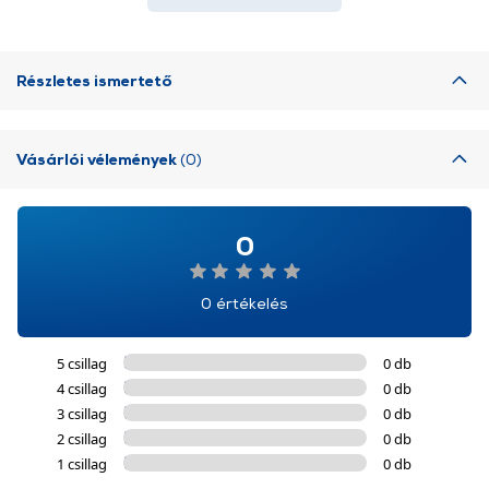
Részletes ismertető
Vásárlói vélemények
(0)
0
0 értékelés
5 csillag
0 db
4 csillag
0 db
3 csillag
0 db
2 csillag
0 db
1 csillag
0 db