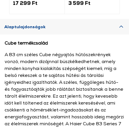
17 299 Ft
3 599 Ft
2
Alaptulajdonságok
Cube termékcsalád
A 83 cm széles Cube négyajtós hűtőszekrények
vonzó, modern dizájnnal büszkélkedhetnek, amely
minden konyhai kialakítás szépségét kiemeli, míg a
belső rekeszek a te sajátos hűtési ás tárolási
igényeidhez igazíthatók. A széles, függőleges hűtő-
és fagyasztóajtók jobb rálátást biztosítanak a benne
tárolt élelmiszerekre. Ez azt jelenti, hogy kevesebb
időt kell töltened az élelmiszerek keresésével, ami
csökkenti a hőmérséklet-ingadozásokat és az
energiafogyasztást, valamint hosszabb ideig megőrzi
az élelmiszerek minőségét. A Haier Cube 83 Series 7