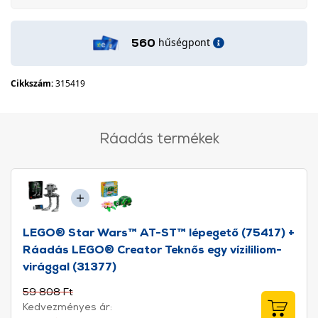
hűségpont
560
Cikkszám:
315419
Ráadás termékek
LEGO® Star Wars™ AT-ST™ lépegető (75417) +
Ráadás LEGO® Creator Teknős egy vízililiom-
virággal (31377)
59 808 Ft
Kedvezményes ár: