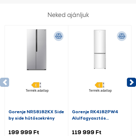
További információk:
ÁSZF
és
Adatvédelem
Neked ajánljuk
Termék adatlap
Termék adatlap
Gorenje NRS8182KX Side
Gorenje RK4182PW4
by side hűtőszekrény
Alulfagyasztós
kombinált hűtőszekrény
199 999 Ft
119 999 Ft