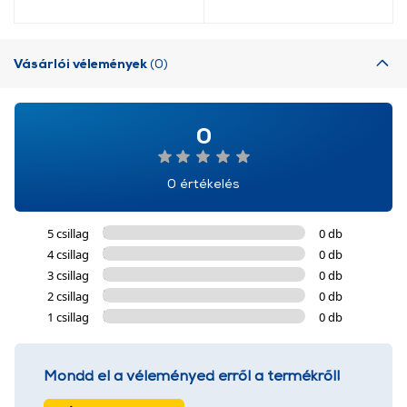
Vásárlói vélemények
(0)
0
0 értékelés
5 csillag
0 db
4 csillag
0 db
3 csillag
0 db
2 csillag
0 db
1 csillag
0 db
Mondd el a véleményed erről a termékről!