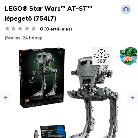
LEGO® Star Wars™ AT-ST™
lépegető (75417)
0
(0 értékelés)
Jótállás: 24 hónap
Previous
Ne