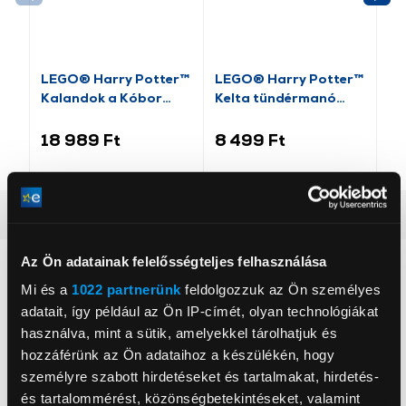
-2
LEGO® Harry Potter™
LEGO® Harry Potter™
LE
Kalandok a Kóbor
Kelta tündérmanó
Sz
Grimbusz™-on
(76461)
kö
(76446)
18 989 Ft
8 499 Ft
18
Alaptulajdonságok
Az Ön adatainak felelősségteljes felhasználása
Inspiráld az Endor bolygó hatalmas csatáinak emlékét a
felnőtteknek készült LEGO®
Star Wars
™ Ultimate Collector
Mi és a
1022 partnerünk
feldolgozzuk az Ön személyes
Series AT-ST lépegetővel (75417)! Ez a szett
adatait, így például az Ön IP-címét, olyan technológiákat
szuper
Star Wars
meglepetés lesz a barátodnak,
használva, mint a sütik, amelyekkel tárolhatjuk és
barátnődnek vagy bármelyik rajongónak, hiszen ez a
hozzáférünk az Ön adataihoz a készülékén, hogy
megépíthető és kiállítható modell rengeteg autentikus
személyre szabott hirdetéseket és tartalmakat, hirdetés-
jellemzőjét örökíti meg az All Terrain Scout Transport,
és tartalommérést, közönségbetekintéseket, valamint
minden terepen bevethető felderítő szállítójárműnek: a