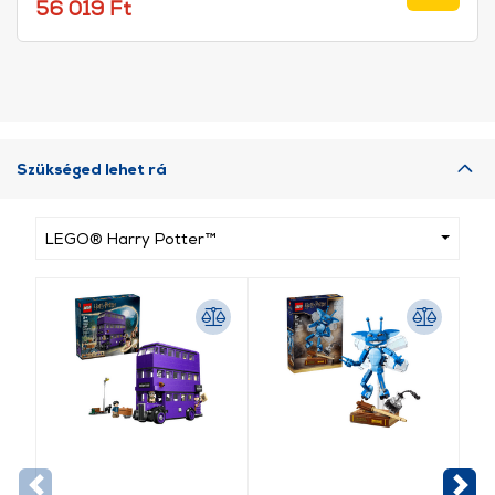
Eur
56 019 Ft
Szükséged lehet rá
LEGO® Harry Potter™