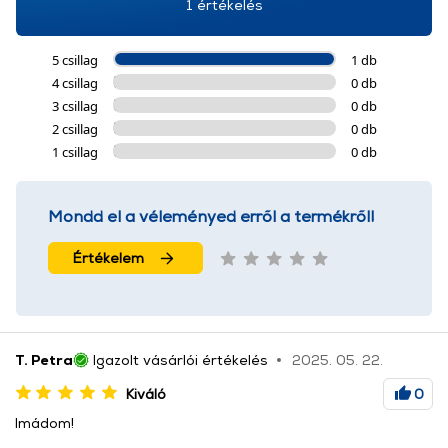
1 értékelés
5 csillag
1 db
4 csillag
0 db
3 csillag
0 db
2 csillag
0 db
1 csillag
0 db
Mondd el a véleményed erről a termékről!
Értékelem
T. Petra
Igazolt vásárlói értékelés
2025. 05. 22.
Kiváló
0
Imádom!