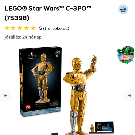
LEGO® Star Wars™ C-3PO™
(75398)
5
(1 értékelés)
Jótállás: 24 hónap
Previous
Ne