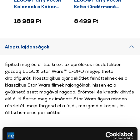
Kalandok a Kóbor
Kelta tündérmanó
Sz
Grimbusz™-on
(76461)
kö
(76446)
18 989 Ft
8 499 Ft
18
Alaptulajdonságok
Építsd meg és állítsd ki ezt az aprólékos részletekben
gazdag LEGO® Star Wars™ C-3PO megépíthető
droidfigurát! Nosztalgikus ajándékötlet felnőtteknek és a
klasszikus Star Wars filmek rajongóinak, hiszen ez a
gyűjthető szett magával ragadó, örömteli és kreatív kihívás
elé állít! Építsd meg az imádott Star Wars figura minden
részletét, majd forgasd el a fejét, mozgasd a karjait, és
állítsd ismerős pozíciókba!