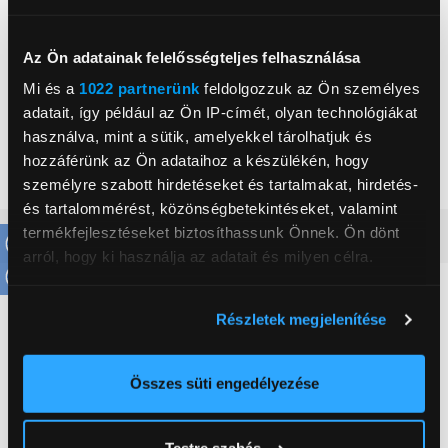
, ,
Az Ön adatainak felelősségteljes felhasználása
Mi és a
1022 partnerünk
feldolgozzuk az Ön személyes
Életkor
18 év
adatait, így például az Ön IP-címét, olyan technológiákat
használva, mint a sütik, amelyekkel tárolhatjuk és
Téma
LEGO® Star Wars™
hozzáférünk az Ön adataihoz a készülékén, hogy
Érdeklődési kör
Mozi, Star Wars
személyre szabott hirdetéseket és tartalmakat, hirdetés-
és tartalommérést, közönségbetekintéseket, valamint
termékfejlesztéseket biztosíthassunk Önnek. Ön dönt
Részletes ismertető
arról, hogy ki használja az adatait és milyen célra.
Neked ajánljuk
Ha engedélyezi, a következőt is meg szeretnénk tenni:
Részletek megjelenítése
Információgyűjtés az Ön földrajzi
elhelyezkedéséről pár méteres pontossággal
Az Ön készülékén beazonosítása annak konkrét
Összes süti engedélyezése
tulajdonságainak (ujjlenyomat) aktív ellenőrzésével
Tudjon meg többet személyes adatainak feldolgozási