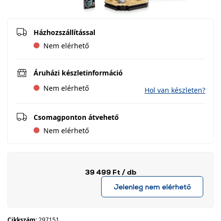
Házhozszállítással
Nem elérhető
Áruházi készletinformáció
Nem elérhető
Hol van készleten?
Csomagponton átvehető
Nem elérhető
39 499 Ft
/ db
Jelenleg nem elérhető
Cikkszám:
297151