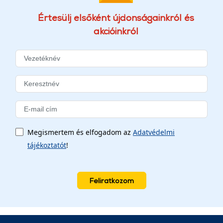
Értesülj elsőként újdonságainkról és
akcióinkról
Megismertem és elfogadom az
Adatvédelmi
tájékoztatót
!
Feliratkozom