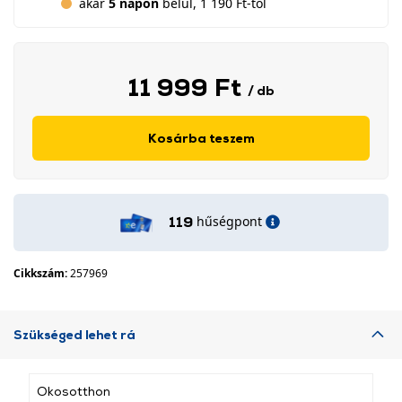
akár
5 napon
belül, 1 190 Ft-tól
11 999 Ft
/ db
Kosárba teszem
hűségpont
119
Cikkszám:
257969
Szükséged lehet rá
Okosotthon