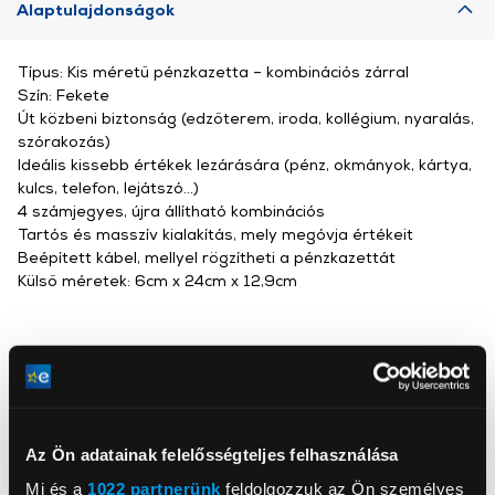
Alaptulajdonságok
Típus: Kis méretű pénzkazetta – kombinációs zárral
Szín: Fekete
Út közbeni biztonság (edzőterem, iroda, kollégium, nyaralás,
szórakozás)
Ideális kissebb értékek lezárására (pénz, okmányok, kártya,
kulcs, telefon, lejátszó...)
4 számjegyes, újra állítható kombinációs
Tartós és masszív kialakítás, mely megóvja értékeit
Beépített kábel, mellyel rögzítheti a pénzkazettát
Külső méretek: 6cm x 24cm x 12,9cm
Masterlock
MASTER LOCK Europe S.A.S.
www.masterlock.com
customerservice@mlock.com
Az Ön adatainak felelősségteljes felhasználása
92200, Neully-sur-Seine, av. Charles de Gaulle 131
Mi és a
1022 partnerünk
feldolgozzuk az Ön személyes