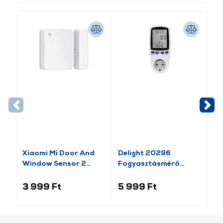
-1
Xiaomi Mi Door And
Delight 20296
Va
Window Sensor 2
Fogyasztásmérő
Pl
(BHR5154GL)
költségszámítás
Mo
funkcióval
lá
3 999 Ft
5 999 Ft
1 