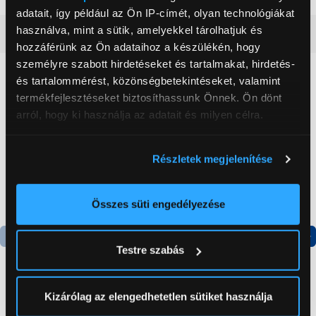
adatait, így például az Ön IP-címét, olyan technológiákat
használva, mint a sütik, amelyekkel tárolhatjuk és
Részletes ismertető
hozzáférünk az Ön adataihoz a készülékén, hogy
személyre szabott hirdetéseket és tartalmakat, hirdetés-
Neked ajánljuk
és tartalommérést, közönségbetekintéseket, valamint
termékfejlesztéseket biztosíthassunk Önnek. Ön dönt
arról, hogy ki használja az adatait és milyen célra.
Ha engedélyezi, a következőt is meg szeretnénk tenni:
Részletek megjelenítése
Információgyűjtés az Ön földrajzi
elhelyezkedéséről pár méteres pontossággal
Az Ön készülékén beazonosítása annak konkrét
Összes süti engedélyezése
tulajdonságainak (ujjlenyomat) aktív ellenőrzésével
Tudjon meg többet személyes adatainak feldolgozási
Testre szabás
módjairól és adja meg preferenciáit a
Részletek
Termék adatlap
Termék adatlap
pontban
. Bármikor módosíthatja vagy visszavonhatja a
Sütinyilatkozathoz való hozzájárulását.
Kizárólag az elengedhetetlen sütiket használja
Gorenje NRS8182KX Side
Gorenje N619EAXL4