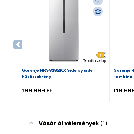
Termék adatlap
Gorenje NRS8182KX Side by side
Gorenje 
hűtőszekrény
kombinál
199 999 Ft
119 999
Vásárlói vélemények
(1)