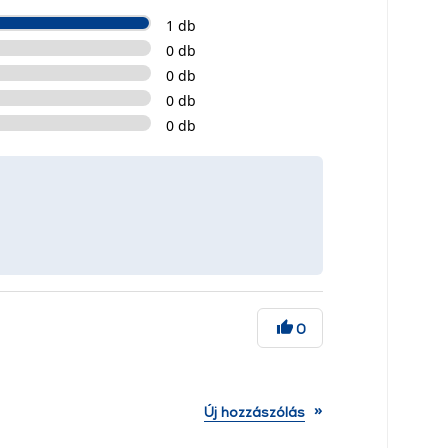
1 db
0 db
0 db
0 db
0 db
0
»
Új hozzászólás