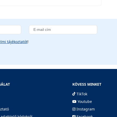
lmi tájékoztatót
!
GÁLAT
KÖVESS MINKET
TikTok
Youtube
oztató
Instagram
 adattörlő kódokról
Facebook