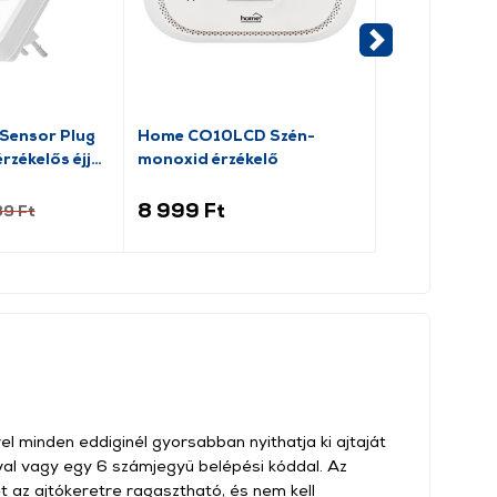
Sensor Plug
Home CO10LCD Szén-
Home DB112A
zékelős éjjeli
monoxid érzékelő
nélküli cseng
101401)
8 999 Ft
7 499 Ft
89 Ft
l minden eddiginél gyorsabban nyithatja ki ajtaját
val vagy egy 6 számjegyű belépési kóddal. Az
 az ajtókeretre ragasztható, és nem kell