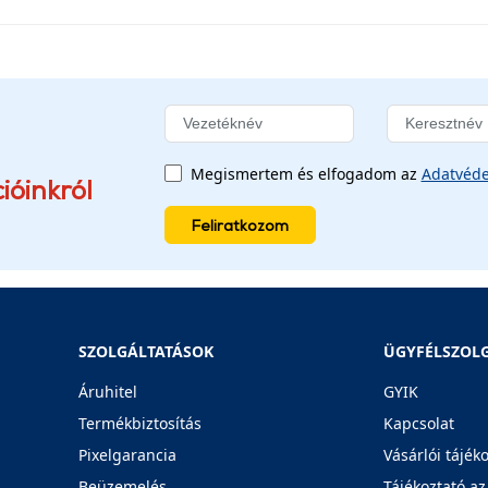
Megismertem és elfogadom az
Adatvéde
ióinkról
Feliratkozom
SZOLGÁLTATÁSOK
ÜGYFÉLSZOL
Áruhitel
GYIK
Termékbiztosítás
Kapcsolat
Pixelgarancia
Vásárlói tájék
Beüzemelés
Tájékoztató az