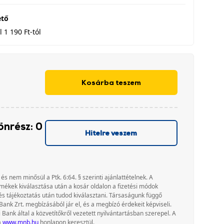
ető
 1 190 Ft-tól
Kosárba teszem
önrész: 0
Hitelre veszem
 és nem minősül a Ptk. 6:64. § szerinti ajánlattételnek. A
rmékek kiválasztása után a kosár oldalon a fizetési módok
és tájékoztatás után tudod kiválasztani. Társaságunk függő
Bank Zrt. megbízásából jár el, és a megbízó érdekeit képviseli.
nk által a közvetítőkről vezetett nyilvántartásban szerepel. A
a
www.mnb.hu
honlapon keresztül.