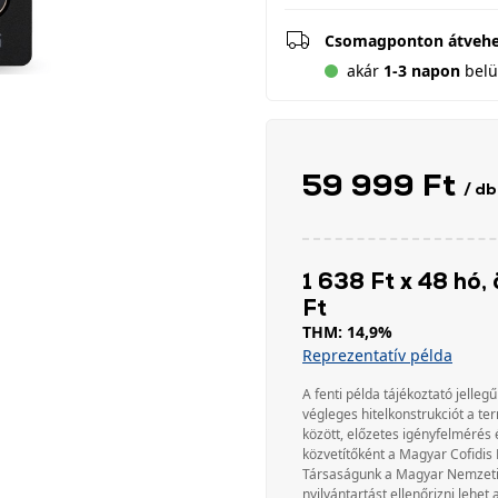
Csomagponton átveh
akár
1-3 napon
belül
59 999 Ft
/ db
1 638 Ft x 48 hó, 
Ft
THM: 14,9%
Reprezentatív példa
A fenti példa tájékoztató jellegű
végleges hitelkonstrukciót a te
között, előzetes igényfelmérés 
közvetítőként a Magyar Cofidis 
Társaságunk a Magyar Nemzeti Ba
nyilvántartást ellenőrizni lehet 