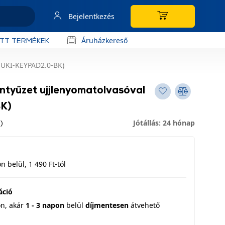
Bejelentkezés
Áruházkereső
OTT TERMÉKEK
(NUKI-KEYPAD2.0-BK)
entyűzet ujjlenyomatolvasóval
K)
Jótállás: 24 hónap
)
 belül, 1 490 Ft-tól
áció
on,
akár
1 - 3 napon
belül
díjmentesen
átvehető