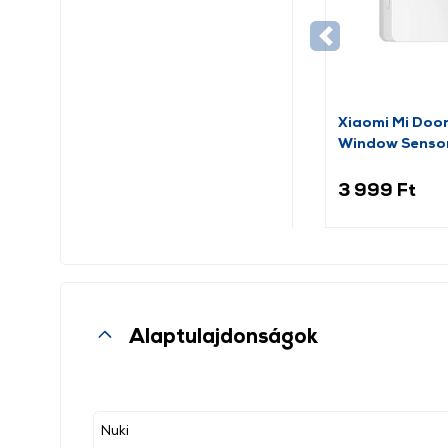
Xiaomi Mi Doo
Window Senso
(BHR5154GL)
3 999 Ft
Alaptulajdonságok
Nuki