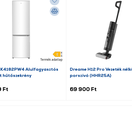
Termék adatlap
RK4182PW4 Alulfagyasztós
Dreame H12 Pro Vezeték nélkü
t hűtőszekrény
porszívó (HHR25A)
 Ft
69 900 Ft