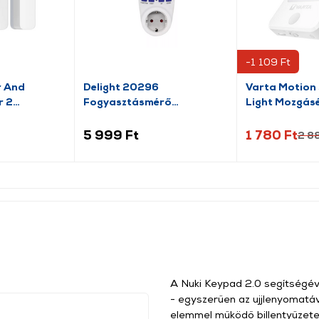
-1 109 Ft
r And
Delight 20296
Varta Motion 
r 2
Fogyasztásmérő
Light Mozgásér
költségszámítás funkcióval
lámpa (18624
5 999 Ft
1 780 Ft
2 8
A Nuki Keypad 2.0 segítségéve
- egyszerűen az ujjlenyomatá
elemmel működő billentyűzetet