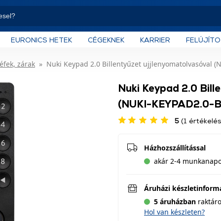
EURONICS HETEK
CÉGEKNEK
KARRIER
FELÚJÍT
éfek, zárak
Nuki Keypad 2.0 Billentyűzet ujjlenyomatolvasóval 
Nuki Keypad 2.0 Bill
(NUKI-KEYPAD2.0-B
5
(1 értékelés
Házhozszállítással
akár 2-4 munkanapon
Áruházi készletinform
5 áruházban
raktár
Hol van készleten?