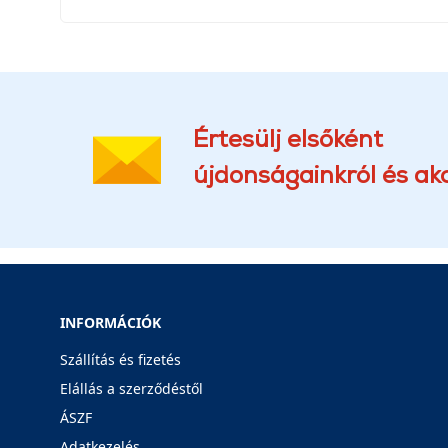
Értesülj elsőként
újdonságainkról és akc
INFORMÁCIÓK
Szállítás és fizetés
Elállás a szerződéstől
ÁSZF
Adatkezelés