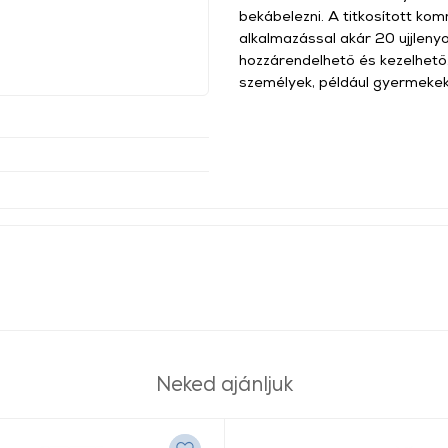
bekábelezni. A titkosított kom
alkalmazással akár 20 ujjleny
hozzárendelhető és kezelhető.
személyek, például gyermeke
Neked ajánljuk