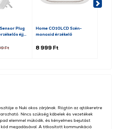
Sensor Plug
Home CO10LCD Szén-
Home DB112A
zékelős éjjeli
monoxid érzékelő
nélküli cseng
101401)
8 999 Ft
7 499 Ft
89 Ft
szítője a Nuki okos zárjának. Rögtön az ajtókeretre
varozható. Nincs szükség kábelek és vezetékek
ypad elemmel működik, és kényelmes bejutást
i kód megadásával. A titkosított kommunikáció