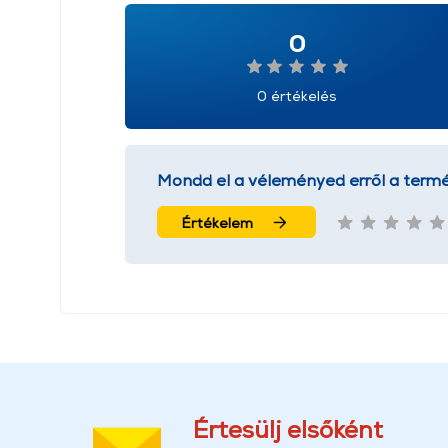
0
0 értékelés
Mondd el a véleményed erről a termé
Értékelem
Értesülj elsőként