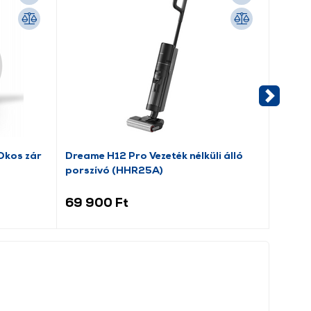
-11 00
Okos zár
Dreame H12 Pro Vezeték nélküli álló
Nuki S
porszívó (HHR25A)
okos 
69 900 Ft
65 9