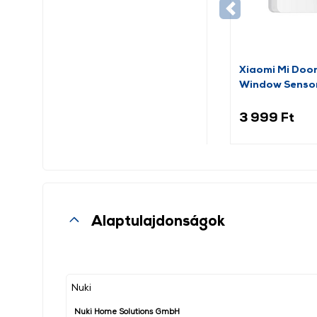
Xiaomi Mi Doo
Window Senso
(BHR5154GL)
3 999 Ft
Alaptulajdonságok
Nuki
Nuki Home Solutions GmbH