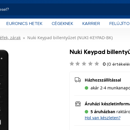
EURONICS HETEK
CÉGEKNEK
KARRIER
FELÚJÍT
éfek, zárak
Nuki Keypad billentyűzet (NUKI-KEYPAD-BK)
Nuki Keypad billent
0
(0 értékelé
Házhozszállítással
akár 2-4 munkanapon
Áruházi készletinform
5 áruházban
raktár
Hol van készleten?