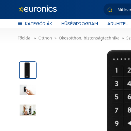
KATEGÓRIÁK
HŰSÉGPROGRAM
ÁRUHITEL
Főoldal
Otthon
Okosotthon, biztonságtechnika
Sz