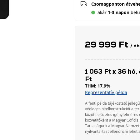
Csomagponton átveh
akár
1-3 napon
belül
29 999 Ft
/ db
1 063 Ft x 36 hó, 
Ft
THM: 17,9%
Reprezentatív példa
A fenti példa tájékoztató jellegű
végleges hitelkonstrukciót a te
között, előzetes igényfelmérés 
közvetítőként a Magyar Cofidis 
Társaságunk a Magyar Nemzeti Ba
nyilvántartást ellenőrizni lehet 