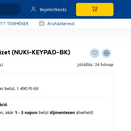
Bejelentkezés
Áruházkereső
OTT TERMÉKEK
yűzet (NUKI-KEYPAD-BK)
Jótállás: 24 hónap
s)
 belül, 1 490 Ft-tól
áció
on,
akár
1 - 3 napon
belül
díjmentesen
átvehető