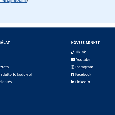
lmi tájékoztatót
!
GÁLAT
KÖVESS MINKET
TikTok
Youtube
oztató
Instagram
 adattörlő kódokról
Facebook
elentés
LinkedIn