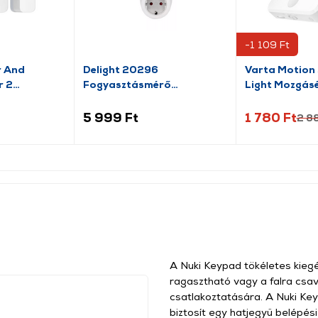
-1 109 Ft
r And
Delight 20296
Varta Motion 
r 2
Fogyasztásmérő
Light Mozgásér
költségszámítás funkcióval
lámpa (18624
5 999 Ft
1 780 Ft
2 8
A Nuki Keypad tökéletes kiegé
ragasztható vagy a falra csa
csatlakoztatására. A Nuki Ke
biztosít egy hatjegyű belépés