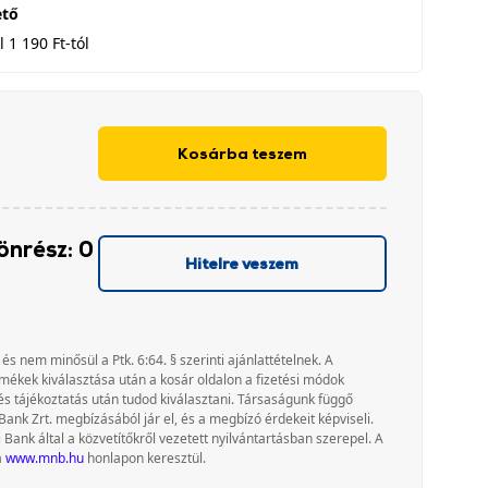
ető
 1 190 Ft-tól
Kosárba teszem
önrész: 0
Hitelre veszem
 és nem minősül a Ptk. 6:64. § szerinti ajánlattételnek. A
rmékek kiválasztása után a kosár oldalon a fizetési módok
és tájékoztatás után tudod kiválasztani. Társaságunk függő
Bank Zrt. megbízásából jár el, és a megbízó érdekeit képviseli.
nk által a közvetítőkről vezetett nyilvántartásban szerepel. A
a
www.mnb.hu
honlapon keresztül.