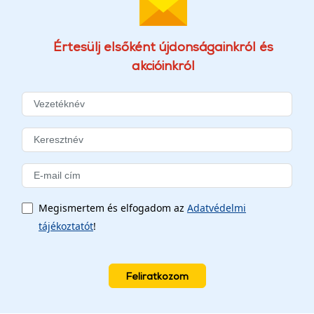
Értesülj elsőként újdonságainkról és
akcióinkról
Megismertem és elfogadom az
Adatvédelmi
tájékoztatót
!
Feliratkozom