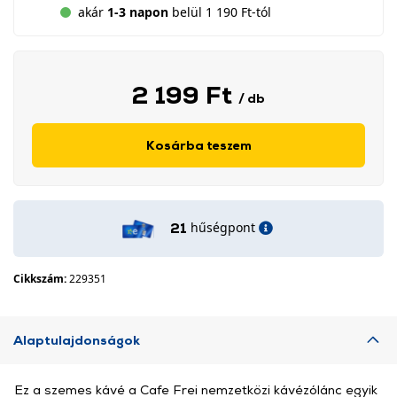
akár
1-3 napon
belül 1 190 Ft-tól
2 199 Ft
/ db
Kosárba teszem
hűségpont
21
Cikkszám:
229351
Alaptulajdonságok
Ez a szemes kávé a Cafe Frei nemzetközi kávézólánc egyik