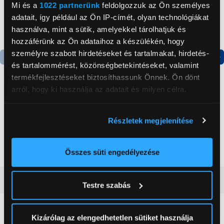
Mi és a
1022 partnerünk
feldolgozzuk az Ön személyes
adatait, így például az Ön IP-címét, olyan technológiákat
használva, mint a sütik, amelyekkel tárolhatjuk és
hozzáférünk az Ön adataihoz a készülékén, hogy
személyre szabott hirdetéseket és tartalmakat, hirdetés-
és tartalommérést, közönségbetekintéseket, valamint
Termék adatlap
termékfejlesztéseket biztosíthassunk Önnek. Ön dönt
arról, hogy ki használja az adatait és milyen célra.
Candy CHASD4385EWC
Bosch MFQ36440 Kézi
Ha engedélyezi, a következőt is meg szeretnénk tenni:
Egyajtós hűtőszekrény
mixer
Részletek megjelenítése
Információgyűjtés az Ön földrajzi
59 999 Ft
18 989 Ft
elhelyezkedéséről pár méteres pontossággal
Az Ön készülékén beazonosítása annak konkrét
Összes süti engedélyezése
tulajdonságainak (ujjlenyomat) aktív ellenőrzésével
Tudjon meg többet személyes adatainak feldolgozási
Vásárlói vélemények
(0)
Testre szabás
módjairól és adja meg preferenciáit a
Részletek
pontban
. Bármikor módosíthatja vagy visszavonhatja a
Sütinyilatkozathoz való hozzájárulását.
0
Kizárólag az elengedhetetlen sütiket használja