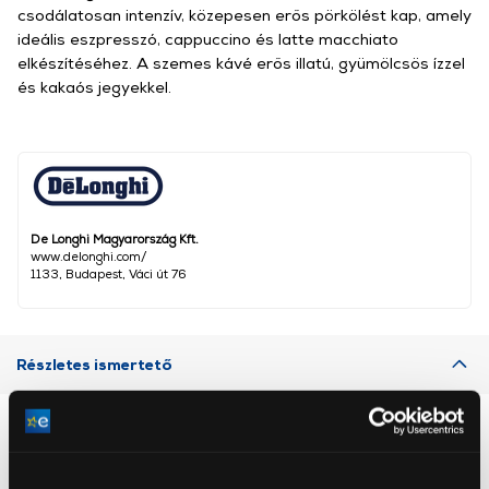
csodálatosan intenzív, közepesen erős pörkölést kap, amely
ideális eszpresszó, cappuccino és latte macchiato
elkészítéséhez. A szemes kávé erős illatú, gyümölcsös ízzel
és kakaós jegyekkel.
De Longhi Magyarország Kft.
www.delonghi.com/
1133, Budapest, Váci út 76
Részletes ismertető
Neked ajánljuk