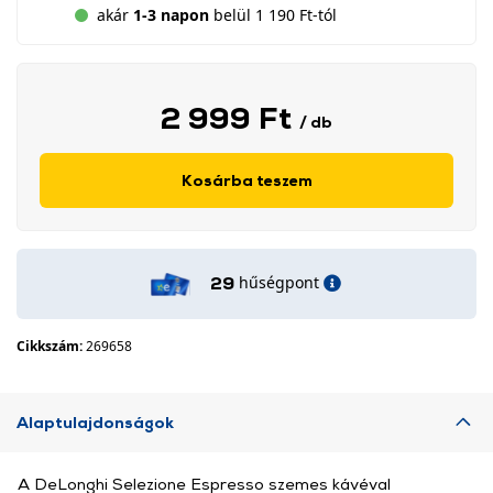
akár
1-3 napon
belül 1 190 Ft-tól
2 999 Ft
/ db
Kosárba teszem
hűségpont
29
Cikkszám:
269658
Alaptulajdonságok
A DeLonghi Selezione Espresso szemes kávéval