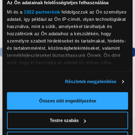
Az Ön adatainak felelősségteljes felhasználása
Mi és a
1022 partnerünk
feldolgozzuk az Ön személyes
adatait, így például az Ön IP-címét, olyan technológiákat
használva, mint a sütik, amelyekkel tárolhatjuk és
hozzáférünk az Ön adataihoz a készülékén, hogy
személyre szabott hirdetéseket és tartalmakat, hirdetés-
és tartalommérést, közönségbetekintéseket, valamint
termékfejlesztéseket biztosíthassunk Önnek. Ön dönt
arról, hogy ki használja az adatait és milyen célra.
Ha engedélyezi, a következőt is meg szeretnénk tenni:
De'Longhi Magnifica Evo
Kimbo Espresso Prestige
Részletek megjelenítése
Információgyűjtés az Ön földrajzi
ECAM290.85.SB
babkávé, 1 kg
elhelyezkedéséről pár méteres pontossággal
automata kávéfőző
Az Ön készülékén beazonosítása annak konkrét
Összes süti engedélyezése
219 999 Ft
10 999 Ft
tulajdonságainak (ujjlenyomat) aktív ellenőrzésével
Tudjon meg többet személyes adatainak feldolgozási
Testre szabás
módjairól és adja meg preferenciáit a
Részletek
Vásárlói vélemények
(0)
pontban
. Bármikor módosíthatja vagy visszavonhatja a