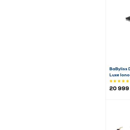
Vivamax (3)
Wahl (3)
Wilkinson (1)
Xiaomi (1)
Zelmer (1)
BaByliss
Luxe Iono
20 999 