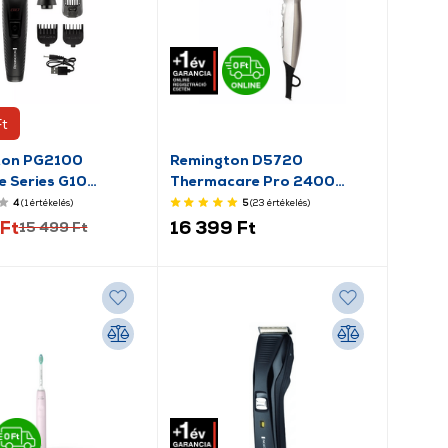
Ft
ton PG2100
Remington D5720
e Series G10
Thermacare Pro 2400
nítő készlet
Hajszárító, Fehér
4
(1
értékelés
)
5
(23
értékelés
)
Ft
16 399 Ft
15 499 Ft