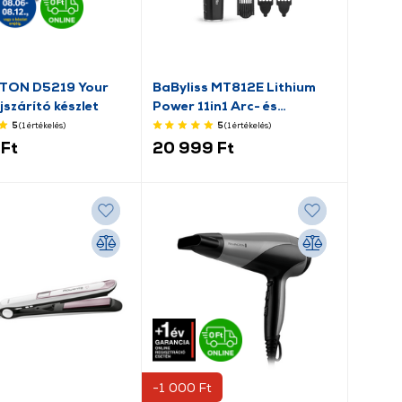
TON D5219 Your
BaByliss MT812E Lithium
jszárító készlet
Power 11in1 Arc- és
testszőrtelenítő készlet,
5
(1
értékelés
)
5
(1
értékelés
)
szürke
Ft
20 999 Ft
-1 000 Ft