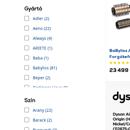
Gyártó
Adler (2)
Aeno (22)
Always (4)
ARIETE (1)
BaByliss
Forgókef
Baba (1)
hajformá
Babyliss (81)
23 499 
Beper (2)
Berlinger Haus (9)
Braun (17)
Szín
Camry (1)
Arany (22)
Cecotec (11)
Barack (2)
Dreame (20)
Burgundi (2)