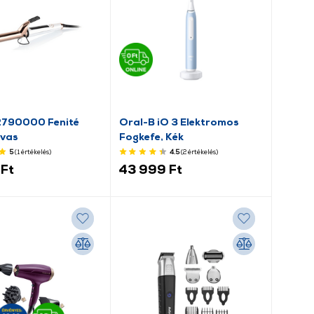
2790000 Fenité
Oral-B iO 3 Elektromos
vas
Fogkefe, Kék
5
(1
értékelés
)
4.5
(2
értékelés
)
Ft
43 999 Ft