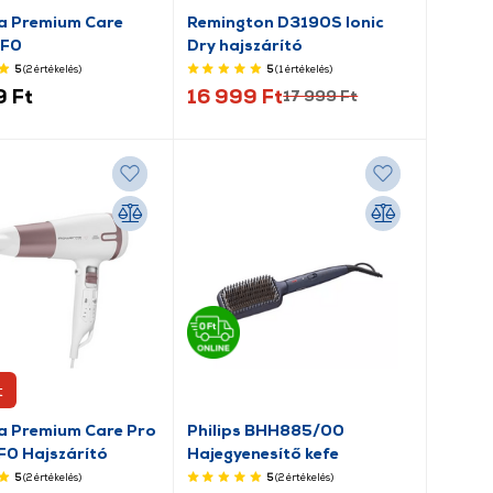
a Premium Care
Remington D3190S Ionic
F0
Dry hajszárító
5
(2
értékelés
)
5
(1
értékelés
)
 Ft
16 999 Ft
17 999 Ft
t
 Premium Care Pro
Philips BHH885/00
0 Hajszárító
Hajegyenesítő kefe
5
(2
értékelés
)
5
(2
értékelés
)