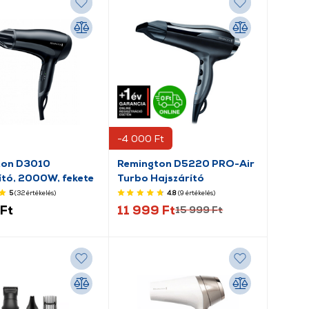
-4 000 Ft
ton D3010
Remington D5220 PRO-Air
ító, 2000W, fekete
Turbo Hajszárító
5
(32
értékelés
)
4.8
(9
értékelés
)
Ft
11 999 Ft
15 999 Ft