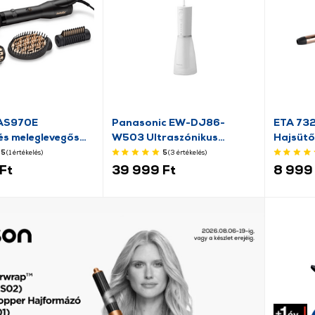
 AS970E
Panasonic EW-DJ86-
ETA 73
és meleglevegős
W503 Ultraszónikus
Hajsütő
zó
szájzuhany, fehér
5
(1
értékelés
)
5
(3
értékelés
)
Ft
39 999 Ft
8 999 