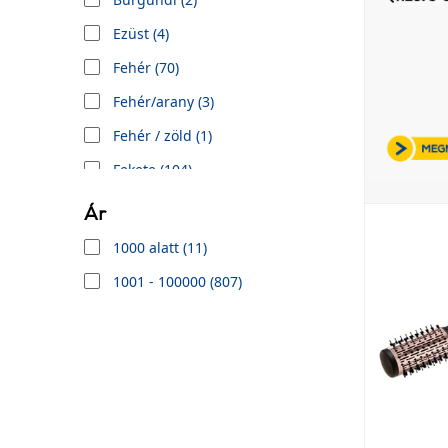
Dyras (3)
Ezüst (4)
Dyson (21)
Fehér (70)
Esperanza (4)
Fehér/arany (3)
Eta (12)
Fehér / zöld (1)
FairyWill (3)
Fekete (104)
FeiyuTech (1)
Fekete/pink (1)
Ár
G3FERRARI (3)
Fekete/Szürke (1)
1000 alatt (11)
Garett (3)
Krém (2)
1001 - 100000 (807)
Geske (3)
Króm (1)
Gillette (4)
Kék (30)
Girmi (2)
Levendula (2)
H&S (2)
Lila (10)
HoMedics (1)
Nikkel (1)