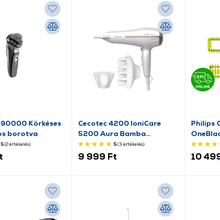
390000 Körkéses
Cecotec 4200 IoniCare
Philips
os borotva
5200 Aura Bamba
OneBlad
Hajszárító
db
5
(2
értékelés
)
5
(3
értékelés
)
t
9 999 Ft
10 499