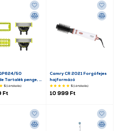
 QP624/50
Camry CR 2021 Forgófejes
e Tartalék penge, 2
hajformázó
5
(1
értékelés
)
5
(1
értékelés
)
 Ft
10 999 Ft