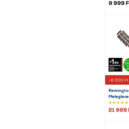
9 999 F
Philips (174)
ProfiCare (1)
REMINGTON (91)
Revamp (33)
Rowenta (33)
SCANPART (1)
SENCOR (60)
Solac (7)
-8 000 Ft
Taurus (13)
Remingt
Tesla (4)
Meleglev
TrueLife (37)
készlet
21 999 
Ufesa (12)
Venus (3)