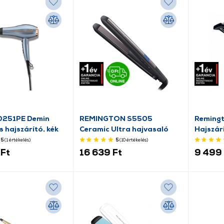
 D251PE Demin
REMINGTON S5505
Reming
s hajszárító, kék
Ceramic Ultra hajvasaló
Hajszár
5
(1
értékelés
)
5
(10
értékelés
)
Ft
16 639 Ft
9 499 