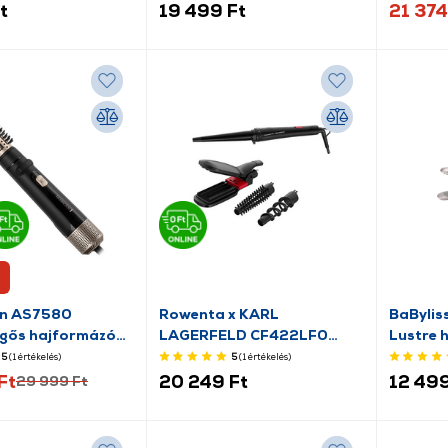
t
19 499 Ft
21 374
on AS7580
Rowenta x KARL
BaBylis
egős hajformázó
LAGERFELD CF422LF0
Lustre 
Infinite Looks Hajformázó
5
(1
értékelés
)
5
(1
értékelés
)
Ft
20 249 Ft
12 499
29 999 Ft