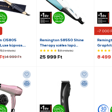
-7 000 
n CI5805
Remington S8550 Shine
Reming
Luxe kúpvas,
Therapy széles lapú
Graphit
pezsgő
Hajvasaló
szőrtele
5
(2
értékelés
)
5
(8
értékelés
)
Ft
25 999 Ft
8 499 
14 999 Ft