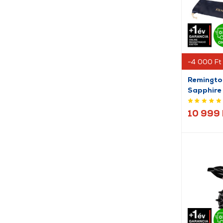
-4 000 Ft
Remingto
Sapphire 
mélykék/
10 999 