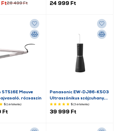
 Ft
24 999 Ft
28 499 Ft
s ST516E Mauve
Panasonic EW-DJ86-K503
hajvasaló, rózsaszín
Ultraszónikus szájzuhany,
fekete
5
(1
értékelés
)
5
(3
értékelés
)
 Ft
39 999 Ft