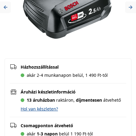
Previous
Ne
Házhozszállítással
akár 2-4 munkanapon belül, 1 490 Ft-tól
Áruházi készletinformáció
13 áruházban
raktáron,
díjmentesen
átvehető
Hol van készleten?
Csomagponton átvehető
akár
1-3 napon
belül 1 190 Ft-tól