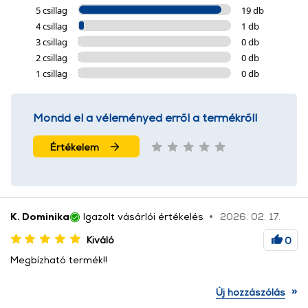
5 csillag
19 db
4 csillag
1 db
3 csillag
0 db
2 csillag
0 db
1 csillag
0 db
Mondd el a véleményed erről a termékről!
Értékelem
K. Dominika
Igazolt vásárlói értékelés
2026. 02. 17.
Kiváló
0
Megbízható termék!!
»
Új hozzászólás