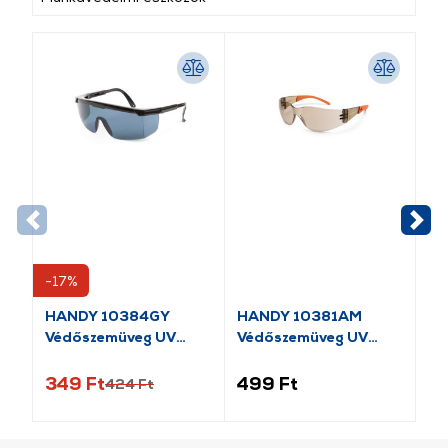
-17%
-1
HANDY 10384GY
HANDY 10381AM
HA
Védőszemüveg UV
Védőszemüveg UV
Sz
védős
védős
be
349 Ft
499 Ft
59
424 Ft