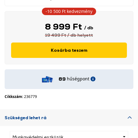
-10 500 Ft
kedvezmény
8 999 Ft
/ db
19 499 Ft
/ db
helyett
Kosárba teszem
hűségpont
89
Cikkszám:
236779
Szükséged lehet rá
Munkavédelmi eszközök