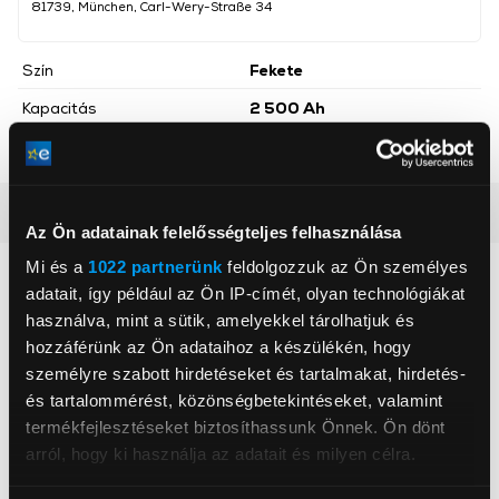
81739, München, Carl-Wery-Straße 34
Szín
Fekete
Kapacitás
2 500 Ah
Névleges feszültség (V)
18
Részletes ismertető
Az Ön adatainak felelősségteljes felhasználása
Mi és a
1022 partnerünk
feldolgozzuk az Ön személyes
Neked ajánljuk
adatait, így például az Ön IP-címét, olyan technológiákat
használva, mint a sütik, amelyekkel tárolhatjuk és
hozzáférünk az Ön adataihoz a készülékén, hogy
személyre szabott hirdetéseket és tartalmakat, hirdetés-
és tartalommérést, közönségbetekintéseket, valamint
termékfejlesztéseket biztosíthassunk Önnek. Ön dönt
arról, hogy ki használja az adatait és milyen célra.