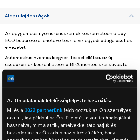
Alaptulajdonságok
Az egygombos nyomórendszernek köszönhetően a Joy
ECO buborékoló lehetővé teszi a víz egyedi adagolását és
élvezetét.
Automatikus nyomás kiegyenlítéssel ellátva, az új
csapózárnak köszönhetően a BPA mentes szénsavasító
palackot csak egyszerűen a helyére kell pattintani.
1db akár 80L szódavíz elkészítésére elegendő a kezdő
CO2 patron.
Az Ön adatainak felelősségteljes felhasználása
Mi és a
1022 partnerünk
feldolgozzuk az Ön személyes
Sodapop
adatait, így például az Ön IP-címét, olyan technológiákat
, ,
használva, mint a sütik, amelyekkel tárolhatjuk és
hozzáférünk az Ön adataihoz a készülékén, hogy