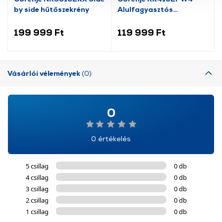
használatával Ön elfogadja a cookie-k használatát.
by side hűtőszekrény
Alulfagyasztós
További információk:
ÁSZF
és
Adatvédelem
kombinált hűtőszekrény
199 999 Ft
119 999 Ft
Vásárlói vélemények
(0)
0
0 értékelés
5 csillag
0 db
4 csillag
0 db
3 csillag
0 db
2 csillag
0 db
1 csillag
0 db