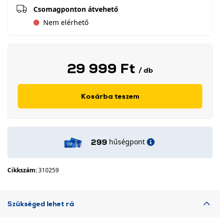
Csomagponton átvehető
Nem elérhető
29 999 Ft
/ db
Kosárba teszem
hűségpont
299
Cikkszám:
310259
Szükséged lehet rá