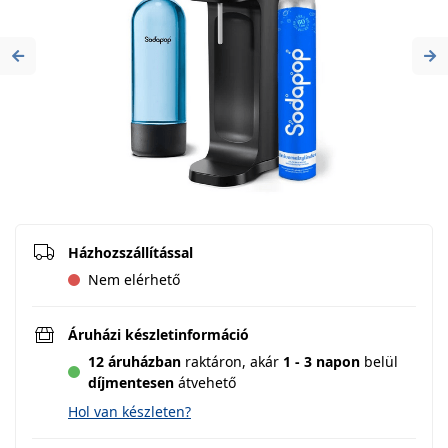
Previous
Ne
Házhozszállítással
Nem elérhető
Áruházi készletinformáció
12 áruházban
raktáron,
akár
1 - 3 napon
belül
díjmentesen
átvehető
Hol van készleten?