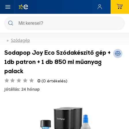
Szódagép
Sodapop Joy Eco Szódakészítő gép +
1db patron + 1 db 850 ml műanyag
palack
0
(0 értékelés)
Jótállás: 24 hónap