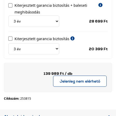
Kiterjesztett garancia biztosítás + baleseti
meghibásodás
Jótá
28 699 Ft
idős
címk
Kiterjesztett garancia biztosítás
Jótá
20 399 Ft
idős
címk
139 989 Ft
/ db
Jelenleg nem elérhető
Cikkszám:
253815