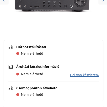
Previous
Ne
Házhozszállítással
Nem elérhető
Áruházi készletinformáció
Nem elérhető
Hol van készleten?
Csomagponton átvehető
Nem elérhető