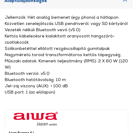
Alaptulajdonságok
Jellemzők: Hét analóg bemenet (egy phono) a hátlapon
Közvetlen zenelejátszás USB pendriveról, vagy SD kártyáról
Vezeték nélküli Bluetooth vevő (v5.0)
Kettős kábelezésre kialakított aranyozott hangszóró-
csatlakozók
Szilikonbetéttel ellátott rezgéscsillapító gumitalpak
Nagyméretű toroid transzformátoros kettős tápegység
Mûszaki adatok: Kimeneti teljesítmény (RMS): 2 X 60 W (120
W)
Bluetooth verzió: v5.0
Bluetooth hatótávolság: 10 m
Jel-zaj viszony (AUX): > 100 dB
USB port: 1 (az előlapon)
Aiwa Europe S.L.