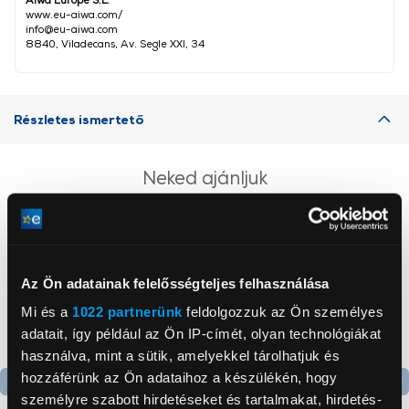
www.eu-aiwa.com/
info@eu-aiwa.com
8840, Viladecans, Av. Segle XXI, 34
Részletes ismertető
Neked ajánljuk
Az Ön adatainak felelősségteljes felhasználása
Mi és a
1022 partnerünk
feldolgozzuk az Ön személyes
adatait, így például az Ön IP-címét, olyan technológiákat
használva, mint a sütik, amelyekkel tárolhatjuk és
hozzáférünk az Ön adataihoz a készülékén, hogy
személyre szabott hirdetéseket és tartalmakat, hirdetés-
Termék adatlap