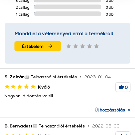
3 csillag
0 db
használatával Ön elfogadja a cookie-k használatát.
2 csillag
0 db
További információk:
ÁSZF
és
Adatvédelem
1 csillag
0 db
Mondd el a véleményed erről a termékről!
Értékelem
S. Zoltán
Felhasználói értékelés
2023. 01. 04.
Kiváló
0
Nagyon jó döntés volt!!!
»
Új hozzászólás
B. Bernadett
Felhasználói értékelés
2022. 08. 06.