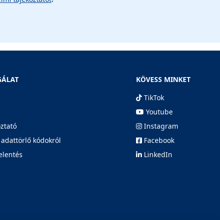
GÁLAT
KÖVESS MINKET
TikTok
Youtube
oztató
Instagram
 adattörlő kódokról
Facebook
elentés
LinkedIn