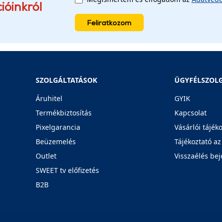
ióinkról
Feliratkozom
SZOLGÁLTATÁSOK
ÜGYFÉLSZOL
Áruhitel
GYIK
Termékbiztosítás
Kapcsolat
Pixelgarancia
Vásárlói tájék
Beüzemelés
Tájékoztató az
Outlet
Visszaélés bej
SWEET tv előfizetés
B2B