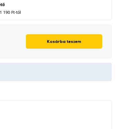
ető
1 190 Ft-tól
Kosárba teszem