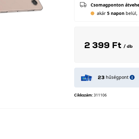
Csomagponton átveh
akár
5 napon
belül, 
2 399 Ft
/ db
hűségpont
23
Cikkszám:
311106