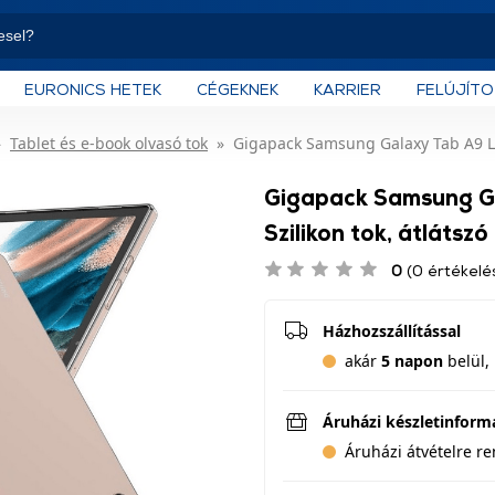
EURONICS HETEK
CÉGEKNEK
KARRIER
FELÚJÍT
Tablet és e-book olvasó tok
Gigapack Samsung Galaxy Tab A9 LTE
Gigapack Samsung G
Szilikon tok, átlátsz
0
(0 értékelé
Házhozszállítással
akár
5 napon
belül, 
Áruházi készletinform
Áruházi átvételre r