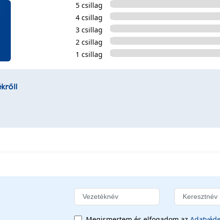
5 csillag
4 csillag
3 csillag
2 csillag
1 csillag
kről!
Megismertem és elfogadom az
Adatvéde