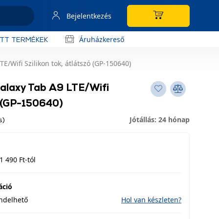
Bejelentkezés
Áruházkereső
OTT TERMÉKEK
/Wifi Szilikon tok, átlátszó (GP-150640)
alaxy Tab A9 LTE/Wifi
ó (GP-150640)
Jótállás: 24 hónap
s)
1 490 Ft-tól
áció
endelhető
Hol van készleten?