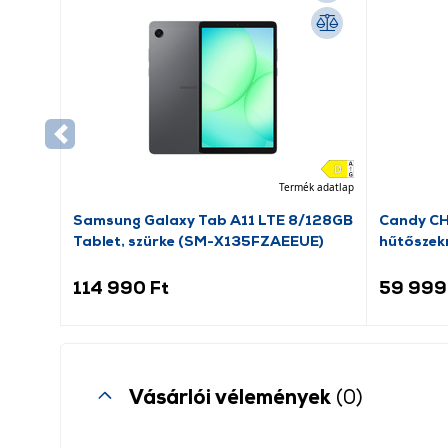
Termék adatlap
Samsung Galaxy Tab A11 LTE 8/128GB
Candy C
Tablet, szürke (SM-X135FZAEEUE)
hűtőszek
114 990 Ft
59 999
Vásárlói vélemények
(0)