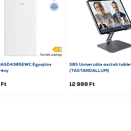
Termék adatlap
HASD4385EWC Egyajtós
SBS Univerzális asztali table
rény
(TASTANDALLUM)
 Ft
12 999 Ft