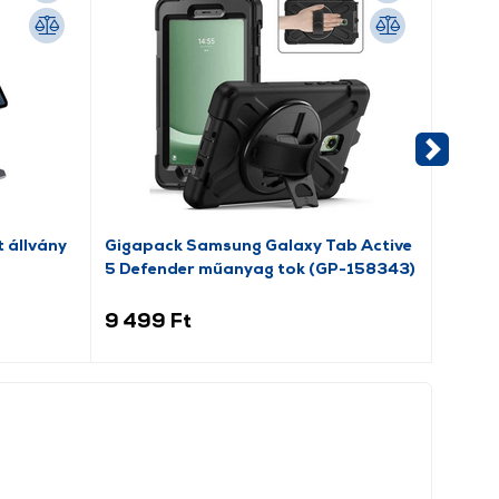
t állvány
Gigapack Samsung Galaxy Tab Active
Gigap
5 Defender műanyag tok (GP-158343)
Plus F
9 499 Ft
6 29