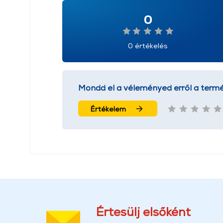
0
0 értékelés
Mondd el a véleményed erről a termé
Értékelem
Értesülj elsőként