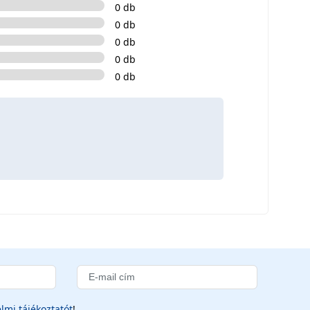
0 db
0 db
0 db
0 db
0 db
lmi tájékoztatót
!