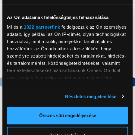
Neked ajánljuk
Az Ön adatainak felelősségteljes felhasználása
Mi és a
1022 partnerünk
feldolgozzuk az Ön személyes
adatait, így például az Ön IP-címét, olyan technológiákat
használva, mint a sütik, amelyekkel tárolhatjuk és
hozzáférünk az Ön adataihoz a készülékén, hogy
személyre szabott hirdetéseket és tartalmakat, hirdetés-
és tartalommérést, közönségbetekintéseket, valamint
termékfejlesztéseket biztosíthassunk Önnek. Ön dönt
arról, hogy ki használja az adatait és milyen célra.
Termék adatlap
Ha engedélyezi, a következőt is meg szeretnénk tenni:
Részletek megjelenítése
Információgyűjtés az Ön földrajzi
elhelyezkedéséről pár méteres pontossággal
Candy CHASD4385EWC
Apple Smart Folio 11"
Az Ön készülékén beazonosítása annak konkrét
Összes süti engedélyezése
Egyajtós hűtőszekrény
iPad Próhoz (M4), fekete
tulajdonságainak (ujjlenyomat) aktív ellenőrzésével
(MW983ZM/A)
Tudjon meg többet személyes adatainak feldolgozási
59 999 Ft
39 999 Ft