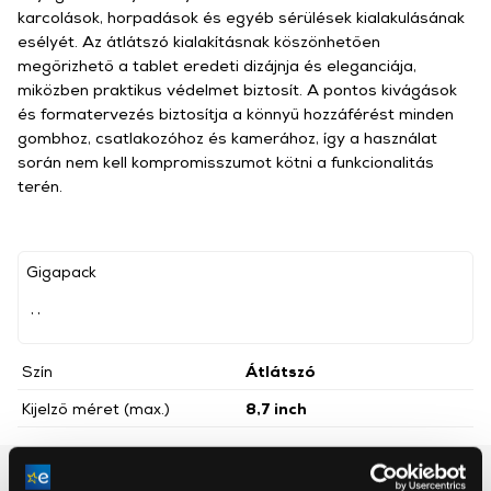
karcolások, horpadások és egyéb sérülések kialakulásának
esélyét. Az átlátszó kialakításnak köszönhetően
megőrizhető a tablet eredeti dizájnja és eleganciája,
miközben praktikus védelmet biztosít. A pontos kivágások
és formatervezés biztosítja a könnyű hozzáférést minden
gombhoz, csatlakozóhoz és kamerához, így a használat
során nem kell kompromisszumot kötni a funkcionalitás
terén.
Gigapack
, ,
Szín
Átlátszó
Kijelző méret (max.)
8,7 inch
Részletes ismertető