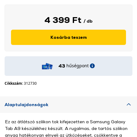
4 399 Ft
/ db
Kosárba teszem
hűségpont
43
Cikkszám:
312730
Alaptulajdonságok
Ez az átlátszó szilikon tok kifejezetten a Samsung Galaxy
Tab A9 készülékhez készült. A rugalmas, de tartós szilikon
anyag hatékonyan elnyeli az ütközéseket, csökkentve a