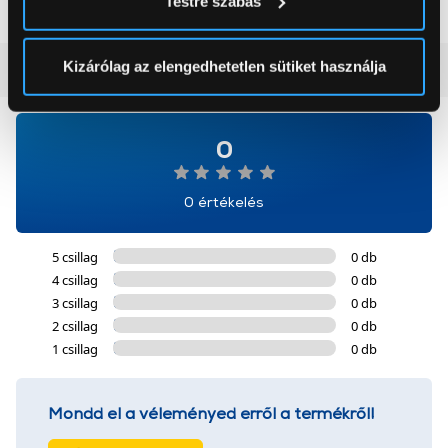
Testre szabás
módjairól és adja meg preferenciáit a
Részletek
pontban
. Bármikor módosíthatja vagy visszavonhatja a
Sütinyilatkozathoz való hozzájárulását.
Kizárólag az elengedhetetlen sütiket használja
Vásárlói vélemények
(0)
Az Eunonics.hu webáruházunk ún. süti vagy cookie file-
okat használ, melyeket az Ön gépén tárol a rendszer. A
0
cookie-k személyazonosítására nem alkalmasak,
szolgáltatásaink biztosításához szükségesek. Az oldal
használatával Ön elfogadja a cookie-k használatát.
0 értékelés
További információk:
ÁSZF
és
Adatvédelem
5 csillag
0 db
4 csillag
0 db
3 csillag
0 db
2 csillag
0 db
1 csillag
0 db
Mondd el a véleményed erről a termékről!