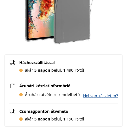
Házhozszállítással
akár
5 napon
belül, 1 490 Ft-tól
Áruházi készletinformáció
Áruházi átvételre rendelhető
Hol van készleten?
Csomagponton átvehető
akár
5 napon
belül, 1 190 Ft-tól