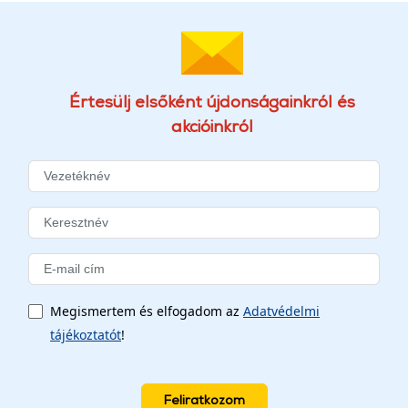
Értesülj elsőként újdonságainkról és
akcióinkról
Megismertem és elfogadom az
Adatvédelmi
tájékoztatót
!
Feliratkozom