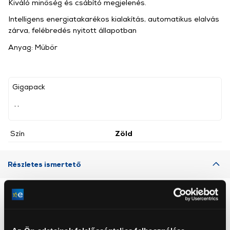
Kiváló minőség és csábító megjelenés.
Intelligens energiatakarékos kialakítás, automatikus elalvás
zárva, felébredés nyitott állapotban
Anyag: Műbőr
Gigapack
, ,
Szín
Zöld
Részletes ismertető
Neked ajánljuk