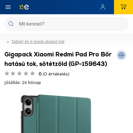
Tablet és e-book olvasó tok
Gigapack Xiaomi Redmi Pad Pro Bőr
hatású tok, sötétzöld (GP-159643)
0
(0 értékelés)
Jótállás: 24 hónap