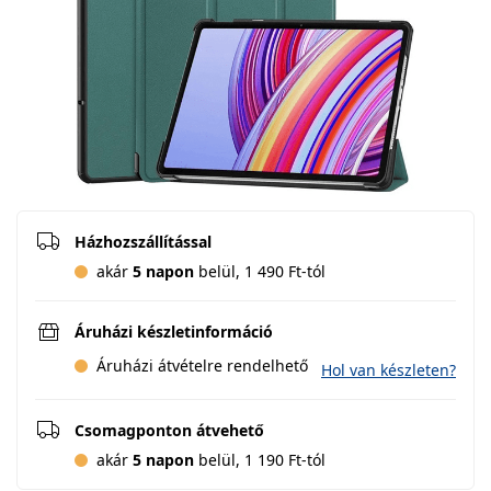
Házhozszállítással
akár
5 napon
belül, 1 490 Ft-tól
Áruházi készletinformáció
Áruházi átvételre rendelhető
Hol van készleten?
Csomagponton átvehető
akár
5 napon
belül, 1 190 Ft-tól