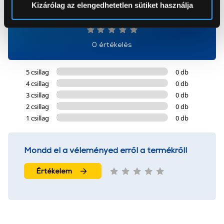
Kizárólag az elengedhetetlen sütiket használja
0
Az Eunonics.hu webáruházunk ún. süti vagy cookie file-
okat használ, melyeket az Ön gépén tárol a rendszer. A
0 értékelés
cookie-k személyazonosítására nem alkalmasak,
szolgáltatásaink biztosításához szükségesek. Az oldal
5 csillag
0 db
használatával Ön elfogadja a cookie-k használatát.
4 csillag
0 db
További információk:
ÁSZF
és
Adatvédelem
3 csillag
0 db
2 csillag
0 db
1 csillag
0 db
Mondd el a véleményed erről a termékről!
Értékelem