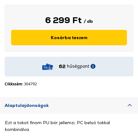
6 299 Ft
/ db
Kosárba teszem
hűségpont
62
Cikkszám:
304792
Alaptulajdonságok
Ezt a tokot finom PU bőr jellemzi, PC belső tokkal
kombinálva.