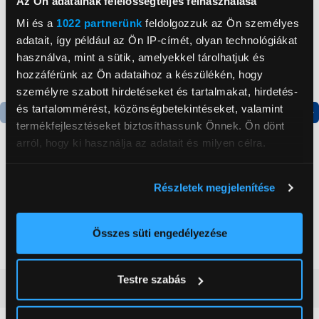
Az Ön adatainak felelősségteljes felhasználása
Mi és a
1022 partnerünk
feldolgozzuk az Ön személyes
adatait, így például az Ön IP-címét, olyan technológiákat
használva, mint a sütik, amelyekkel tárolhatjuk és
hozzáférünk az Ön adataihoz a készülékén, hogy
személyre szabott hirdetéseket és tartalmakat, hirdetés-
és tartalommérést, közönségbetekintéseket, valamint
termékfejlesztéseket biztosíthassunk Önnek. Ön dönt
Termék adatlap
Termék adatlap
arról, hogy ki használja az adatait és milyen célra.
Ha engedélyezi, a következőt is meg szeretnénk tenni:
Xiaomi Redmi Pad 2 Pro
Xiaomi Redmi Pad 2 Pro
Részletek megjelenítése
8/256GB Tablet,
8/256GB Tablet, ezüst
Információgyűjtés az Ön földrajzi
grafitszürke
elhelyezkedéséről pár méteres pontossággal
109 990 Ft
109 990 Ft
Az Ön készülékén beazonosítása annak konkrét
Összes süti engedélyezése
tulajdonságainak (ujjlenyomat) aktív ellenőrzésével
Tudjon meg többet személyes adatainak feldolgozási
Testre szabás
módjairól és adja meg preferenciáit a
Részletek
Vásárlói vélemények
(0)
pontban
. Bármikor módosíthatja vagy visszavonhatja a
Sütinyilatkozathoz való hozzájárulását.