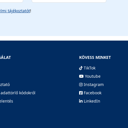
lmi tájékoztatót
!
GÁLAT
KÖVESS MINKET
TikTok
Youtube
oztató
Instagram
 adattörlő kódokról
Facebook
elentés
LinkedIn