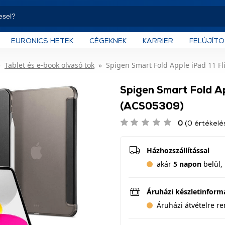
EURONICS HETEK
CÉGEKNEK
KARRIER
FELÚJÍT
Tablet és e-book olvasó tok
Spigen Smart Fold Apple iPad 11 Fli
Spigen Smart Fold App
(ACS05309)
0
(0 értékelé
Házhozszállítással
akár
5 napon
belül, 
Áruházi készletinform
Áruházi átvételre r