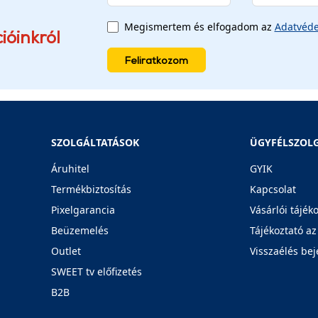
Megismertem és elfogadom az
Adatvéde
ióinkról
Feliratkozom
SZOLGÁLTATÁSOK
ÜGYFÉLSZOL
Áruhitel
GYIK
Termékbiztosítás
Kapcsolat
Pixelgarancia
Vásárlói tájék
Beüzemelés
Tájékoztató az
Outlet
Visszaélés bej
SWEET tv előfizetés
B2B