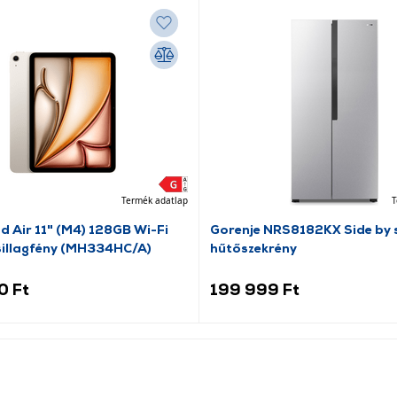
Termék adatlap
T
d Air 11" (M4) 128GB Wi-Fi
Gorenje NRS8182KX Side by 
csillagfény (MH334HC/A)
hűtőszekrény
0 Ft
199 999 Ft