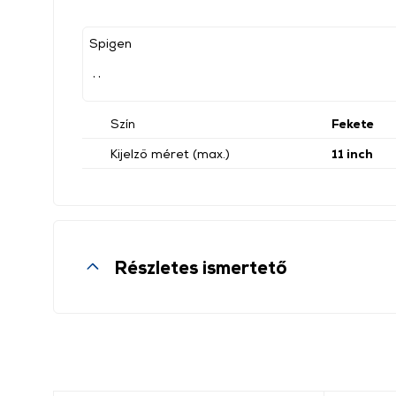
Spigen
, ,
Szín
Fekete
Kijelző méret (max.)
11 inch
Részletes ismertető