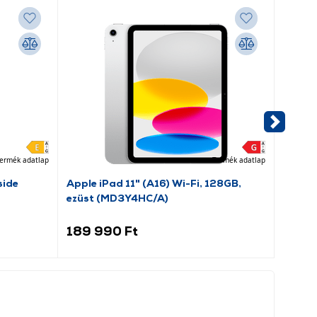
ermék adatlap
Termék adatlap
side
Apple iPad 11" (A16) Wi-Fi, 128GB,
Goren
ezüst (MD3Y4HC/A)
kombin
189 990 Ft
119 