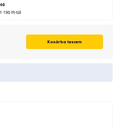
ető
1 190 Ft-tól
Kosárba teszem