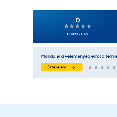
0
0 értékelés
Mondd el a véleményed erről a termé
Értékelem