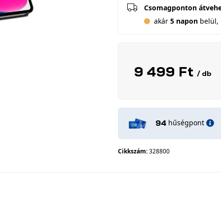
Csomagponton átveh
akár
5 napon
belül, 
9 499 Ft
/ db
hűségpont
94
Cikkszám:
328800