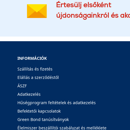
Értesülj elsőként
újdonságainkról és akc
INFORMÁCIÓK
Szállítás és fizetés
Elállás a szerződéstől
ÁSZF
Adatkezelés
Hűségprogram feltételek és adatkezelés
Befektetői kapcsolatok
Green Bond tanúsítványok
Élelmiszer beszállítói szabályzat és melléklete