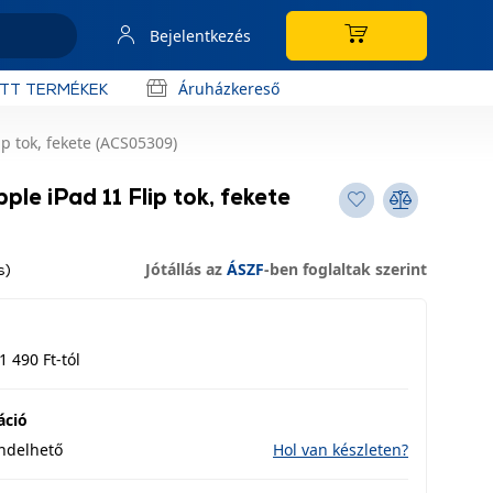
Bejelentkezés
Áruházkereső
OTT TERMÉKEK
p tok, fekete (ACS05309)
le iPad 11 Flip tok, fekete
Jótállás az
ÁSZF
-ben foglaltak szerint
s)
1 490 Ft-tól
áció
endelhető
Hol van készleten?