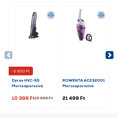
-2 600 Ft
Dyras HVC-55
ROWENTA AC232001
ET
Morzsaporszívó
Morzsaporszívó
Mo
10 399 Ft
21 499 Ft
26
12 999 Ft