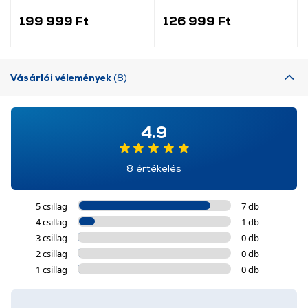
kárpittisztító, fehér
(1.081-170.0)
199 999 Ft
126 999 Ft
Vásárlói vélemények
(8)
4.9
8 értékelés
5 csillag
7 db
4 csillag
1 db
3 csillag
0 db
2 csillag
0 db
1 csillag
0 db