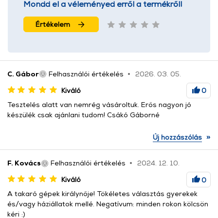
Mondd el a véleményed erről a termékről!
Értékelem
C. Gábor
Felhasználói értékelés
2026. 03. 05.
Kiváló
0
Tesztelés alatt van nemrég vásároltuk. Erős nagyon jó
készülék csak ajánlani tudom! Csákó Gáborné
»
Új hozzászólás
F. Kovács
Felhasználói értékelés
2024. 12. 10.
Kiváló
0
A takaró gépek királynője! Tökéletes választás gyerekek
és/vagy háziállatok mellé. Negatívum: minden rokon kölcsön
kéri :)