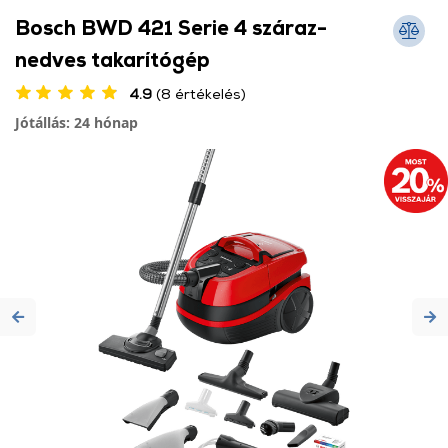
Bosch BWD 421 Serie 4 száraz-
nedves takarítógép
4.9
(8 értékelés)
Jótállás: 24 hónap
Previous
Ne