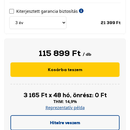
Kiterjesztett garancia biztosítás
Jótá
21 399 Ft
idős
címk
115 899 Ft
/ db
Kosárba teszem
3 165 Ft x 48 hó, önrész: 0 Ft
THM: 14,9%
Reprezentatív példa
Hitelre veszem