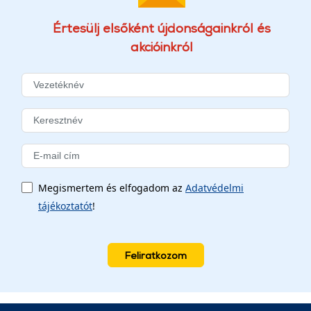
Értesülj elsőként újdonságainkról és
akcióinkról
Megismertem és elfogadom az
Adatvédelmi
tájékoztatót
!
Feliratkozom