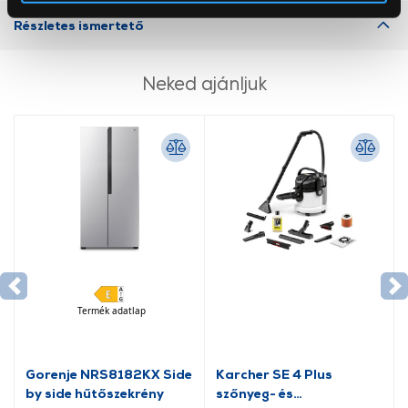
Az Eunonics.hu webáruházunk ún. süti vagy cookie file-
Részletes ismertető
okat használ, melyeket az Ön gépén tárol a rendszer. A
cookie-k személyazonosítására nem alkalmasak,
szolgáltatásaink biztosításához szükségesek. Az oldal
Neked ajánljuk
használatával Ön elfogadja a cookie-k használatát.
További információk:
ÁSZF
és
Adatvédelem
Termék adatlap
Gorenje NRS8182KX Side
Karcher SE 4 Plus
by side hűtőszekrény
szőnyeg- és