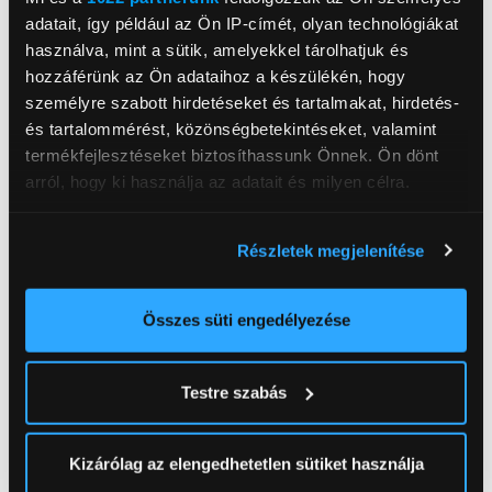
adatait, így például az Ön IP-címét, olyan technológiákat
használva, mint a sütik, amelyekkel tárolhatjuk és
hozzáférünk az Ön adataihoz a készülékén, hogy
BSH Hausgeräte GmbH
személyre szabott hirdetéseket és tartalmakat, hirdetés-
www.bsh-group.com
és tartalommérést, közönségbetekintéseket, valamint
81739, München, Carl-Wery-Straße 34
termékfejlesztéseket biztosíthassunk Önnek. Ön dönt
arról, hogy ki használja az adatait és milyen célra.
Teljesítmény
2 100 W
Porkapacitás
2 500 ml
Ha engedélyezi, a következőt is meg szeretnénk tenni:
Részletek megjelenítése
Információgyűjtés az Ön földrajzi
Kábel hossza
10 m
elhelyezkedéséről pár méteres pontossággal
Hatótáv
12 m
Az Ön készülékén beazonosítása annak konkrét
Összes süti engedélyezése
tulajdonságainak (ujjlenyomat) aktív ellenőrzésével
Porszívó típus
Takarítógép
Tudjon meg többet személyes adatainak feldolgozási
Űrtartalom
1 200 ml
Testre szabás
módjairól és adja meg preferenciáit a
Részletek
Porszívószűrő típus
HEPA
pontban
. Bármikor módosíthatja vagy visszavonhatja a
Sütinyilatkozathoz való hozzájárulását.
Szín
Piros
Kizárólag az elengedhetetlen sütiket használja