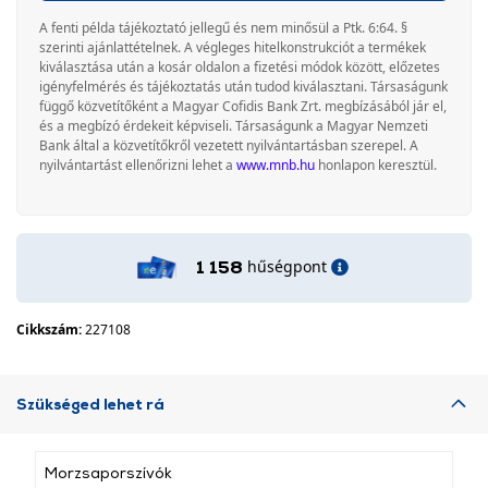
A fenti példa tájékoztató jellegű és nem minősül a Ptk. 6:64. §
szerinti ajánlattételnek. A végleges hitelkonstrukciót a termékek
kiválasztása után a kosár oldalon a fizetési módok között, előzetes
igényfelmérés és tájékoztatás után tudod kiválasztani. Társaságunk
függő közvetítőként a Magyar Cofidis Bank Zrt. megbízásából jár el,
és a megbízó érdekeit képviseli. Társaságunk a Magyar Nemzeti
Bank által a közvetítőkről vezetett nyilvántartásban szerepel. A
nyilvántartást ellenőrizni lehet a
www.mnb.hu
honlapon keresztül.
hűségpont
1 158
Cikkszám:
227108
Szükséged lehet rá
Morzsaporszívók