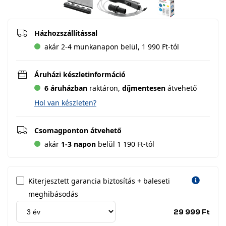
Házhozszállítással
akár 2-4 munkanapon belül, 1 990 Ft-tól
Áruházi készletinformáció
6 áruházban
raktáron,
díjmentesen
átvehető
Hol van készleten?
Csomagponton átvehető
akár
1-3 napon
belül 1 190 Ft-tól
Kiterjesztett garancia biztosítás + baleseti
meghibásodás
Jótá
29 999 Ft
idős
címk