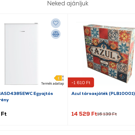
Neked ajánljuk
-1 610 Ft
Termék adatlap
HASD4385EWC Egyajtós
Azul társasjáték (PLB10001)
rény
 Ft
14 529 Ft
16 139 Ft