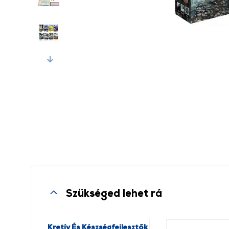
Next
Szükséged lehet rá
Kretív És Készségfejlesztők