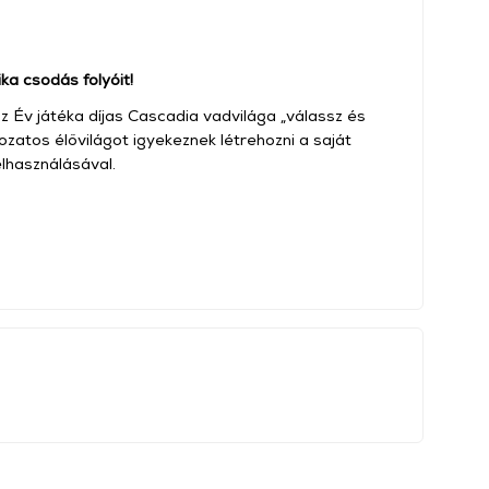
a csodás folyóit!
z Év játéka díjas Cascadia vadvilága „válassz és
tozatos élővilágot igyekeznek létrehozni a saját
elhasználásával.