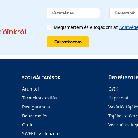
Megismertem és elfogadom az
Adatvéde
ióinkról
Feliratkozom
SZOLGÁLTATÁSOK
ÜGYFÉLSZOL
Áruhitel
GYIK
Termékbiztosítás
Kapcsolat
Pixelgarancia
Vásárlói tájék
Beüzemelés
Tájékoztató az
Outlet
Visszaélés bej
SWEET tv előfizetés