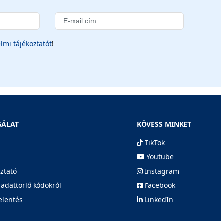
lmi tájékoztatót
!
GÁLAT
KÖVESS MINKET
TikTok
Youtube
oztató
Instagram
 adattörlő kódokról
Facebook
elentés
LinkedIn