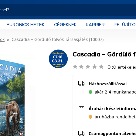
EURONICS HETEK
CÉGEKNEK
KARRIER
FELÚJÍT
kok
Cascadia – Gördülő folyók Társasjáték (10007)
Cascadia – Gördülő f
0
(0 értékelé
Házhozszállítással
akár 2-4 munkanapon
Áruházi készletinform
áruházba rendelhet
Csomagponton átveh