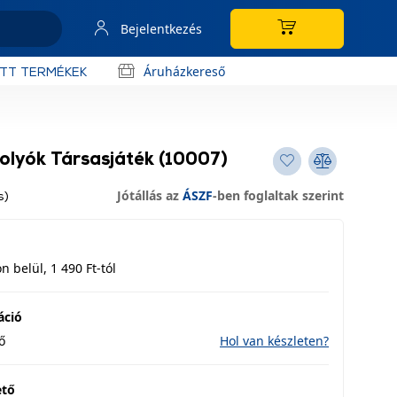
Bejelentkezés
Áruházkereső
OTT TERMÉKEK
olyók Társasjáték (10007)
Jótállás az
ÁSZF
-ben foglaltak szerint
s)
 belül, 1 490 Ft-tól
áció
ő
Hol van készleten?
ető