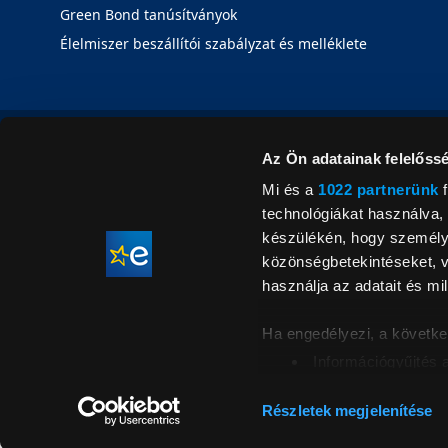
Green Bond tanúsítványok
Élelmiszer beszállítói szabályzat és melléklete
Az Ön adatainak felelőssé
Mi és a
1022 partnerünk
f
technológiákat használva, 
készülékén, hogy személyr
közönségbetekintéseket, v
használja az adatait és mil
Ha engedélyezi, a követke
Információgyűjtés 
Az Ön készülékén b
Áraink for
ellenőrzésével
Részletek megjelenítése
feltüntetett 
Tudjon meg többet személy