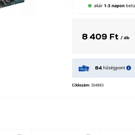
akár
1-3 napon
belül
8 409 Ft
/ db
hűségpont
84
Cikkszám:
304883