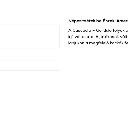
Népesítsétek be Észak-Amerik
A Cascadia – Gördülő folyók a
írj” változata. A játékosok vál
lapjukon a megfelelő kockák f