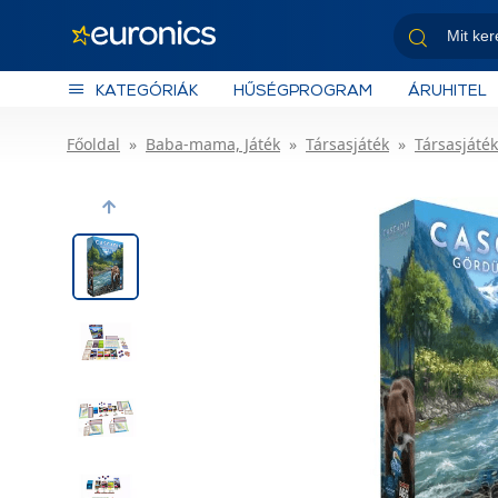
KATEGÓRIÁK
HŰSÉGPROGRAM
ÁRUHITEL
Főoldal
Baba-mama, Játék
Társasjáték
Társasjáté
Previous