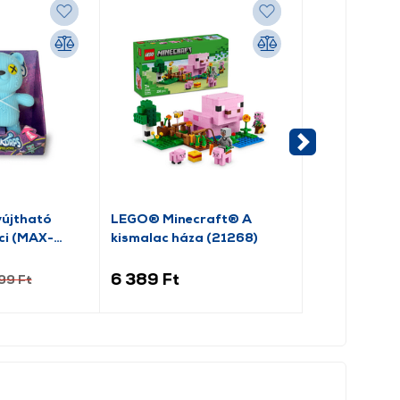
-10%
yújtható
LEGO® Minecraft® A
Fizzy Pets: Ví
ci (MAX-
kismalac háza (21268)
Jelly (89093
6 389 Ft
7 019 Ft
99 Ft
7 7