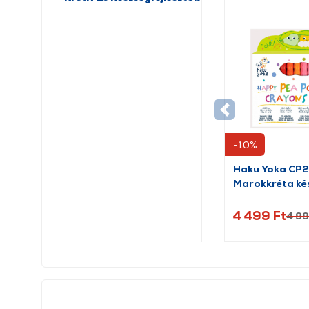
-10%
Haku Yoka CP
Marokkréta kés
borsók, 24 db
4 499 Ft
4 99