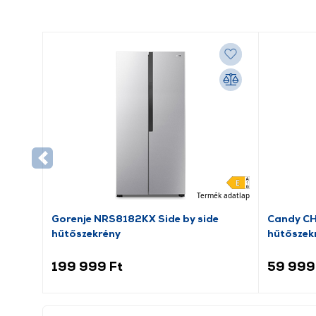
Termék adatlap
Gorenje NRS8182KX Side by side
Candy C
hűtőszekrény
hűtőszek
199 999 Ft
59 999