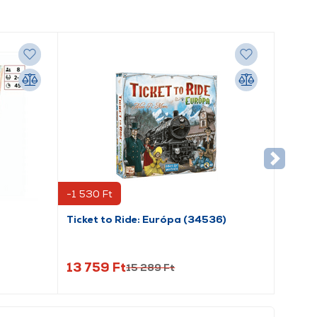
-1 530 Ft
Ticket to Ride: Európa (34536)
13 759 Ft
15 289 Ft