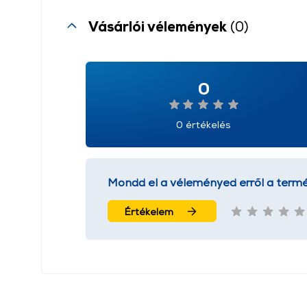
Vásárlói vélemények
(0)
0
0 értékelés
Mondd el a véleményed erről a termé
Értékelem