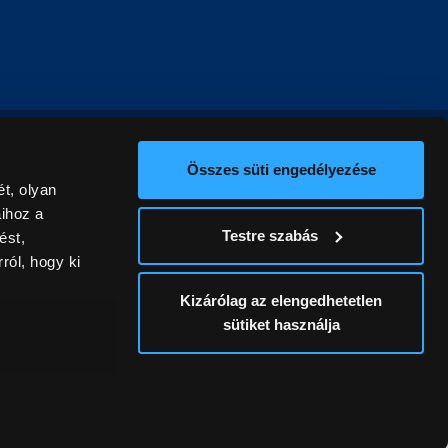
Összes süti engedélyezése
t, olyan
aihoz a
Testre szabás
ést,
ról, hogy ki
Kizárólag az elengedhetetlen
sütiket használja
ív
álunk ki. A
ontatlanságért
a
Részletek