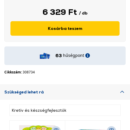
6 329 Ft
/ db
Kosárba teszem
hűségpont
63
Cikkszám:
308734
Szükséged lehet rá
Kretív és készségfejlesztők