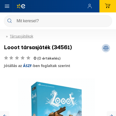
Társasjátékok
Looot társasjáték (34561)
0
(0 értékelés)
Jótállás az
ÁSZF
-ben foglaltak szerint