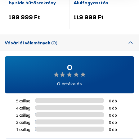
by side hűtőszekrény
Alulfagyasztós
használatával Ön elfogadja a cookie-k használatát.
kombinált hűtőszekrény
További információk:
ÁSZF
és
Adatvédelem
199 999 Ft
119 999 Ft
Vásárlói vélemények
(0)
0
0 értékelés
5 csillag
0 db
4 csillag
0 db
3 csillag
0 db
2 csillag
0 db
1 csillag
0 db