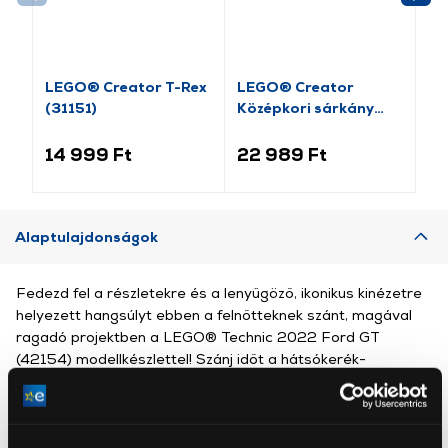
LEGO® Creator T-Rex
LEGO® Creator
LE
(31151)
Középkori sárkány
Te
(31161)
Cs
(3
14 999 Ft
22 989 Ft
15
Alaptulajdonságok
Fedezd fel a részletekre és a lenyűgöző, ikonikus kinézetre
helyezett hangsúlyt ebben a felnőtteknek szánt, magával
ragadó projektben a LEGO® Technic 2022 Ford GT
(42154) modellkészlettel! Szánj időt a hátsókerék-
meghajtás differenciálművel, a működő V6-os motor, a
kerekek önálló felfüggesztése, az elsőtengelyes
kormányzás, a nyitható ajtók, a részletes fényszórók, a
működő légterelő és a nyitható motorháztető