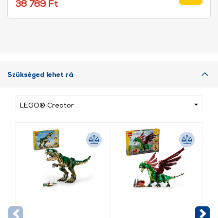
Eur
38 789 Ft
Szükséged lehet rá
LEGO® Creator