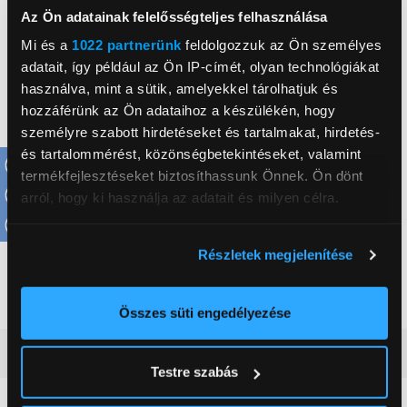
Az Ön adatainak felelősségteljes felhasználása
megépítésére! Az erőfeszítéseidnek egy bámulatos, 1:12
méretarányú, gyűjthető modell lesz a gyümölcse, amit
Mi és a
1022 partnerünk
feldolgozzuk az Ön személyes
kiállításra terveztek.
adatait, így például az Ön IP-címét, olyan technológiákat
használva, mint a sütik, amelyekkel tárolhatjuk és
hozzáférünk az Ön adataihoz a készülékén, hogy
személyre szabott hirdetéseket és tartalmakat, hirdetés-
és tartalommérést, közönségbetekintéseket, valamint
termékfejlesztéseket biztosíthassunk Önnek. Ön dönt
, ,
arról, hogy ki használja az adatait és milyen célra.
Életkor
18 év
Ha engedélyezi, a következőt is meg szeretnénk tenni:
Részletek megjelenítése
Információgyűjtés az Ön földrajzi
Téma
LEGO® Technic
elhelyezkedéséről pár méteres pontossággal
Érdeklődési kör
Járművek
Az Ön készülékén beazonosítása annak konkrét
Összes süti engedélyezése
tulajdonságainak (ujjlenyomat) aktív ellenőrzésével
Részletes ismertető
Tudjon meg többet személyes adatainak feldolgozási
Testre szabás
módjairól és adja meg preferenciáit a
Részletek
pontban
. Bármikor módosíthatja vagy visszavonhatja a