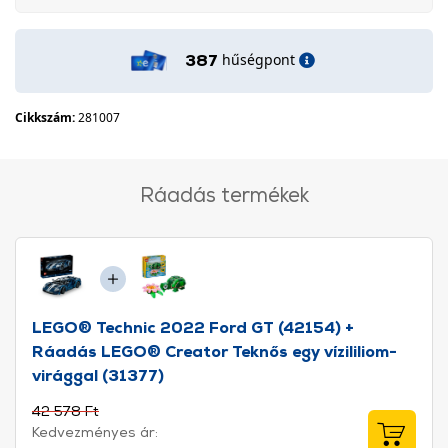
hűségpont
387
Cikkszám:
281007
Ráadás termékek
LEGO® Technic 2022 Ford GT (42154) +
Ráadás LEGO® Creator Teknős egy vízililiom-
virággal (31377)
42 578 Ft
Kedvezményes ár: