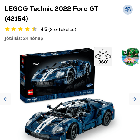
LEGO® Technic 2022 Ford GT
(42154)
4.5
(2 értékelés)
Jótállás: 24 hónap
Previous
Ne