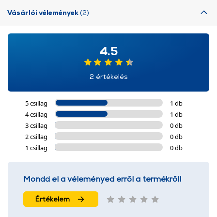
Vásárlói vélemények
(2)
4.5
2 értékelés
5 csillag
1 db
4 csillag
1 db
3 csillag
0 db
2 csillag
0 db
1 csillag
0 db
Mondd el a véleményed erről a termékről!
Értékelem