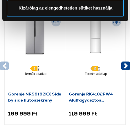
Neked ajánljuk
Sütinyilatkozathoz való hozzájárulását.
Kizárólag az elengedhetetlen sütiket használja
Az Eunonics.hu webáruházunk ún. süti vagy cookie file-
okat használ, melyeket az Ön gépén tárol a rendszer. A
cookie-k személyazonosítására nem alkalmasak,
szolgáltatásaink biztosításához szükségesek. Az oldal
használatával Ön elfogadja a cookie-k használatát.
További információk:
ÁSZF
és
Adatvédelem
Termék adatlap
Termék adatlap
Gorenje NRS8182KX Side
Gorenje RK4182PW4
by side hűtőszekrény
Alulfagyasztós
kombinált hűtőszekrény
199 999 Ft
119 999 Ft