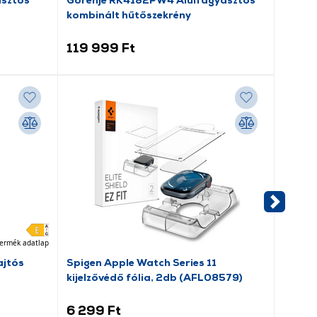
kombinált hűtőszekrény
porsz
119 999 Ft
69 9
ermék adatlap
jtós
Spigen Apple Watch Series 11
SBS S
kijelzővédő fólia, 2db (AFL08579)
(TEFS
6 299 Ft
5 99