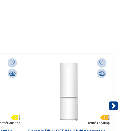
ermék adatlap
Termék adatlap
asztós
Gorenje RK4182PW4 Alulfagyasztós
Dreame