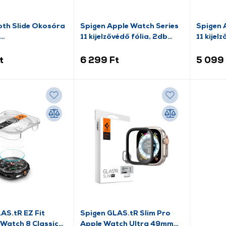
th Slide Okosóra
Spigen Apple Watch Series
Spigen 
11 kijelzővédő fólia, 2db
11 kijel
KINWATCH)
(AFL08579)
(AFL08
t
6 299 Ft
5 099 
AS.tR EZ Fit
Spigen GLAS.tR Slim Pro
Watch 8 Classic
Apple Watch Ultra 49mm