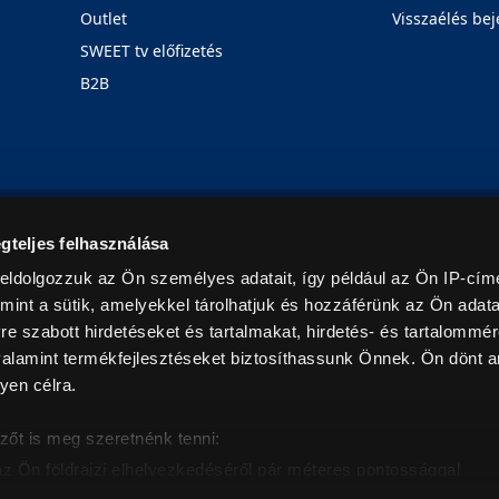
Outlet
Visszaélés bej
SWEET tv előfizetés
B2B
Rólunk
Karrier
Üzleteink
Blog
gteljes felhasználása
eldolgozzuk az Ön személyes adatait, így például az Ön IP-címé
mint a sütik, amelyekkel tárolhatjuk és hozzáférünk az Ön adat
e szabott hirdetéseket és tartalmakat, hirdetés- és tartalommér
alamint termékfejlesztéseket biztosíthassunk Önnek. Ön dönt ar
yen célra.
© 2026. Minden jog fenntartva! Euronics Műszaki Áruházlánc
zőt is meg szeretnénk tenni:
az Ön földrajzi elhelyezkedéséről pár méteres pontossággal
eazonosítása annak konkrét tulajdonságainak (ujjlenyomat) akt