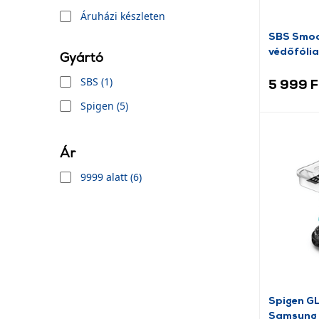
Áruházi készleten
SBS Smoo
védőfólia
Gyártó
(TEFSTS
SBS (1)
5 999 F
Spigen (5)
Ár
9999 alatt (6)
Spigen GL
Samsung 