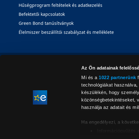
Hűségprogram feltételek és adatkezelés
Befektetői kapcsolatok
Green Bond tanúsítványok
Élelmiszer beszállítói szabályzat és melléklete
Az Ön adatainak felelőssé
Mi és a
1022 partnerünk
f
technológiákat használva, 
készülékén, hogy személyr
közönségbetekintéseket, v
használja az adatait és mil
Ha engedélyezi, a követke
Információgyűjtés 
Az Ön készülékén b