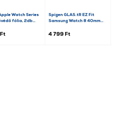
Apple Watch Series
Spigen GLAS.tR EZ Fit
zővédő fólia, 2db
Samsung Watch 8 40mm
580)
kijelzővédő üveg, 2 db
(AGL09874)
Ft
4 799 Ft