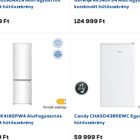
t hűtőszekrény
kombinált hűtőszekrény
9 Ft
124 999 Ft
Termék adatlap
T
RK4182PW4 Alulfagyasztós
Candy CHASD4385EWC Egya
t hűtőszekrény
hűtőszekrény
 Ft
59 999 Ft