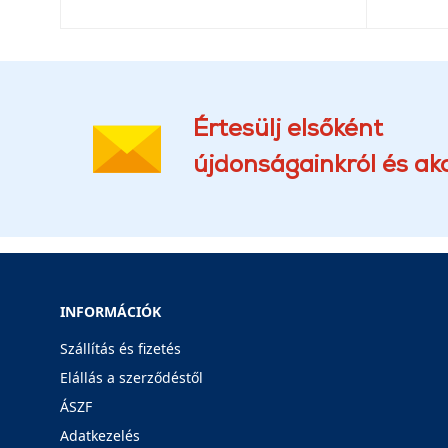
Értesülj elsőként
újdonságainkról és akc
INFORMÁCIÓK
Szállítás és fizetés
Elállás a szerződéstől
ÁSZF
Adatkezelés