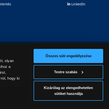
elentés
LinkedIn
Összes süti engedélyezése
t, olyan
aihoz a
Testre szabás
ést,
ról, hogy ki
Kizárólag az elengedhetetlen
sütiket használja
ív