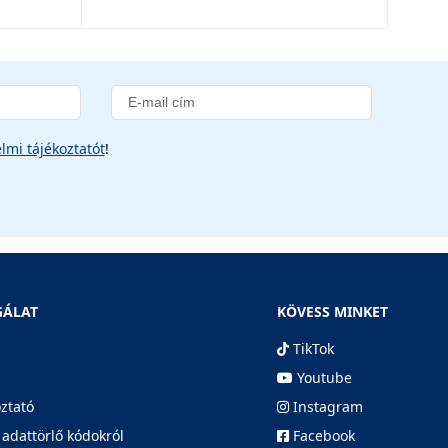
lmi tájékoztatót
!
GÁLAT
KÖVESS MINKET
TikTok
Youtube
oztató
Instagram
 adattörlő kódokról
Facebook