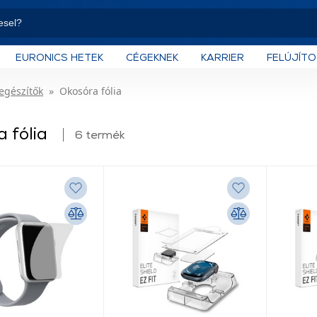
EURONICS HETEK
CÉGEKNEK
KARRIER
FELÚJÍT
iegészítők
Okosóra fólia
a fólia
6 termék