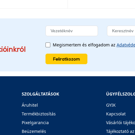
Megismertem és elfogadom az
Adatvéde
ióinkról
Feliratkozom
SZOLGÁLTATÁSOK
ÜGYFÉLSZOL
Áruhitel
GYIK
Termékbiztosítás
Kapcsolat
Pixelgarancia
Vásárlói tájék
Beüzemelés
Tájékoztató az