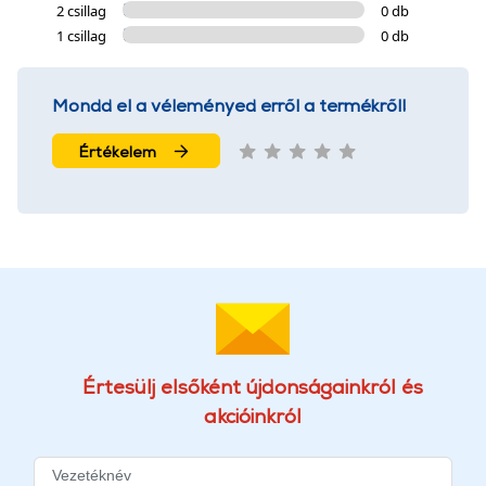
2 csillag
0 db
1 csillag
0 db
Mondd el a véleményed erről a termékről!
Értékelem
Értesülj elsőként újdonságainkról és
akcióinkról