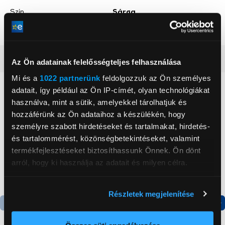
Szín
Sárga
Gyári
Igen
Részletes ismertető
Az Ön adatainak felelősségteljes felhasználása
Mi és a
1022 partnerünk
feldolgozzuk az Ön személyes
Neked ajánljuk
adatait, így például az Ön IP-címét, olyan technológiákat
használva, mint a sütik, amelyekkel tárolhatjuk és
hozzáférünk az Ön adataihoz a készülékén, hogy
személyre szabott hirdetéseket és tartalmakat, hirdetés-
és tartalommérést, közönségbetekintéseket, valamint
termékfejlesztéseket biztosíthassunk Önnek. Ön dönt
arról, hogy ki használja az adatait és milyen célra.
Ha engedélyezi, a következőt is meg szeretnénk tenni:
Részletek megjelenítése
Információgyűjtés az Ön földrajzi
elhelyezkedéséről pár méteres pontossággal
Termék adatlap
Termék adatlap
Az Ön készülékén beazonosítása annak konkrét