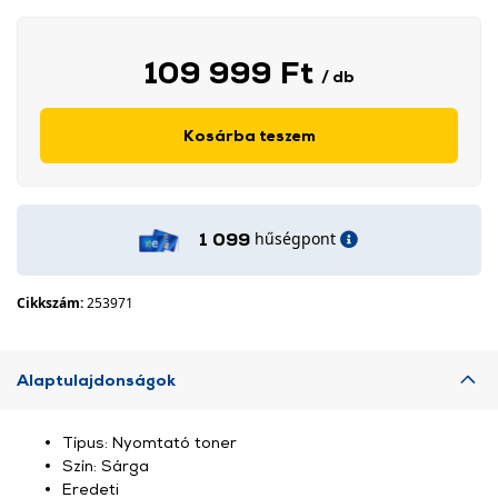
109 999 Ft
/ db
Kosárba teszem
hűségpont
1 099
Cikkszám:
253971
Alaptulajdonságok
Típus: Nyomtató toner
Szín: Sárga
Eredeti