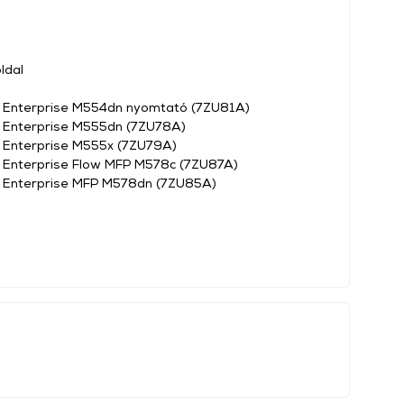
ldal
t Enterprise M554dn nyomtató (7ZU81A)
t Enterprise M555dn (7ZU78A)
 Enterprise M555x (7ZU79A)
 Enterprise Flow MFP M578c (7ZU87A)
t Enterprise MFP M578dn (7ZU85A)