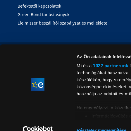
Befektetői kapcsolatok
Green Bond tanúsítványok
Élelmiszer beszállítói szabályzat és melléklete
Az Ön adatainak felelőssé
Mi és a
1022 partnerünk
f
technológiákat használva, 
készülékén, hogy személyr
közönségbetekintéseket, v
használja az adatait és mil
Ha engedélyezi, a követke
Információgyűjtés 
Az Ön készülékén b
Áraink for
ellenőrzésével
Részletek megjelenítése
feltüntetett 