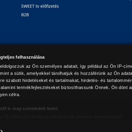
SWEET tv előfizetés
B2B
Rólunk
Karrier
Üzleteink
Blog
gteljes felhasználása
eldolgozzuk az Ön személyes adatait, így például az Ön IP-címé
mint a sütik, amelyekkel tárolhatjuk és hozzáférünk az Ön adat
e szabott hirdetéseket és tartalmakat, hirdetés- és tartalommér
alamint termékfejlesztéseket biztosíthassunk Önnek. Ön dönt ar
yen célra.
© 2026. Minden jog fenntartva! Euronics Műszaki Áruházlánc
zőt is meg szeretnénk tenni:
az Ön földrajzi elhelyezkedéséről pár méteres pontossággal
eazonosítása annak konkrét tulajdonságainak (ujjlenyomat) akt
intban értendők és az ÁFA-t tartalmazzák. Csak háztartásban használatos mennyiségeket szolg
árak, képek leírások tájékoztató jellegűek, és nem minősülnek ajánlattételnek, az esetleges p