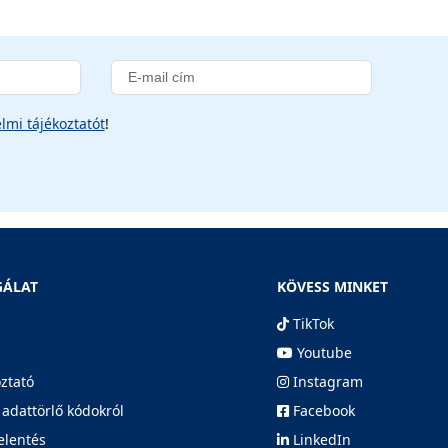
lmi tájékoztatót
!
GÁLAT
KÖVESS MINKET
TikTok
Youtube
oztató
Instagram
 adattörlő kódokról
Facebook
elentés
LinkedIn