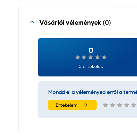
Vásárlói vélemények
(0)
0
0 értékelés
Mondd el a véleményed erről a termé
Értékelem