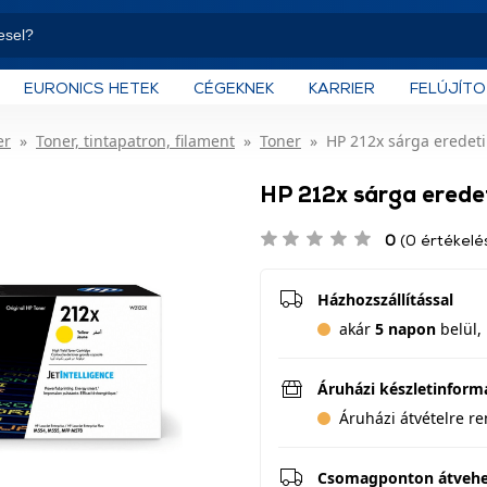
EURONICS HETEK
CÉGEKNEK
KARRIER
FELÚJÍT
er
Toner, tintapatron, filament
Toner
HP 212x sárga eredeti
HP 212x sárga erede
0
(0 értékelé
Házhozszállítással
akár
5 napon
belül, 
Áruházi készletinform
Áruházi átvételre r
Csomagponton átveh