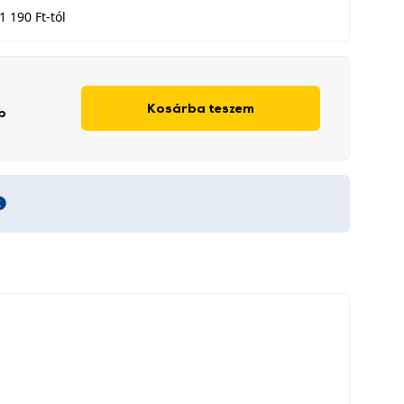
1 190 Ft-tól
Kosárba teszem
b