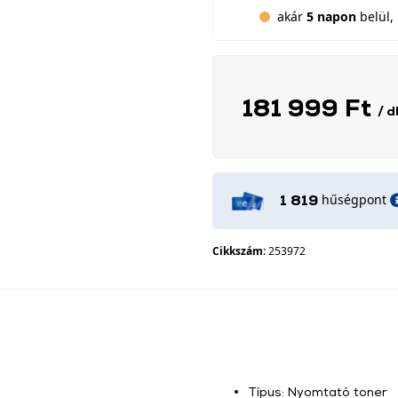
akár
5 napon
belül, 
181 999 Ft
/ d
hűségpont
1 819
Cikkszám:
253972
Típus: Nyomtató toner