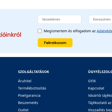
Megismertem és elfogadom az
Adatvéde
ióinkról
Feliratkozom
SZOLGÁLTATÁSOK
ÜGYFÉLSZOL
Áruhitel
GYIK
Termékbiztosítás
Kapcsolat
Pixelgarancia
Vásárlói tájék
Beüzemelés
Tájékoztató az
Outlet
Visszaélés bej