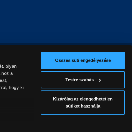
Összes süti engedélyezése
t, olyan
aihoz a
Testre szabás
ést,
ról, hogy ki
Kizárólag az elengedhetetlen
sütiket használja
ív
álunk ki. A
ontatlanságért