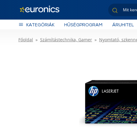
KATEGÓRIÁK
HŰSÉGPROGRAM
ÁRUHITEL
Főoldal
Számítástechnika, Gamer
Nyomtató, szkenn