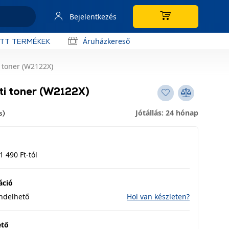
Bejelentkezés
Áruházkereső
OTT TERMÉKEK
 toner (W2122X)
ti toner (W2122X)
Jótállás: 24 hónap
s)
1 490 Ft-tól
áció
endelhető
Hol van készleten?
ető