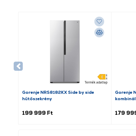
Termék adatlap
Gorenje NRS8182KX Side by side
Gorenje 
hűtőszekrény
kombinál
199 999 Ft
179 99