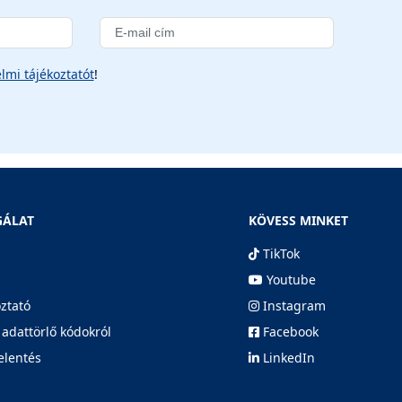
lmi tájékoztatót
!
GÁLAT
KÖVESS MINKET
TikTok
Youtube
oztató
Instagram
 adattörlő kódokról
Facebook
elentés
LinkedIn