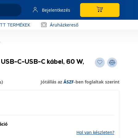
Bejelentkezés
Áruházkereső
OTT TERMÉKEK
l
 USB-C-USB-C kábel, 60 W,
Jótállás az
ÁSZF
-ben foglaltak szerint
s)
áció
Hol van készleten?