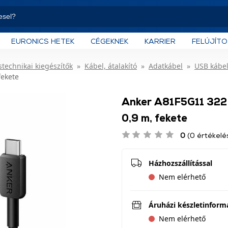
EURONICS HETEK
CÉGEKNEK
KARRIER
FELÚJÍT
technikai kiegészítők
Kábel, átalakító
Adatkábel
USB kábe
fekete
Anker A81F5G11 322
0,9 m, fekete
0
(0 értékelé
Házhozszállítással
Nem elérhető
Áruházi készletinform
Nem elérhető