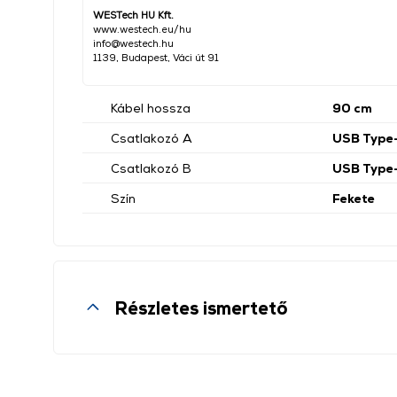
WESTech HU Kft.
www.westech.eu/hu
info@westech.hu
1139, Budapest, Váci út 91
Kábel hossza
90 cm
Csatlakozó A
USB Type
Csatlakozó B
USB Type
Szín
Fekete
Részletes ismertető