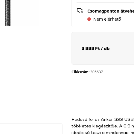
Csomagponton átveh
Nem elérhető
3 999 Ft
/ db
Cikkszám:
305637
Fedezd fel az Anker 322 USB
tökéletes kiegészítője. A 0,9 
ideálissá teszi a mindennapi 