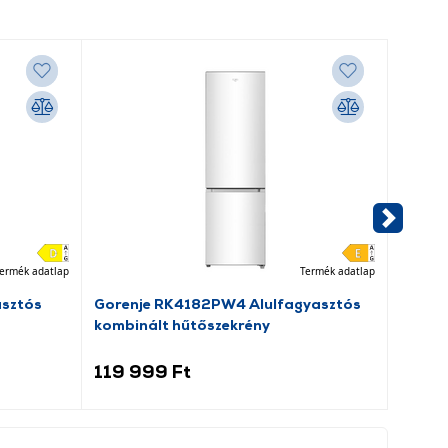
ermék adatlap
Termék adatlap
asztós
Gorenje RK4182PW4 Alulfagyasztós
Dreame
kombinált hűtőszekrény
porsz
119 999 Ft
69 9