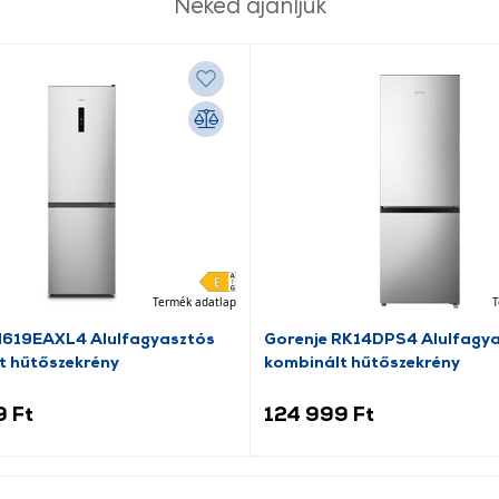
Neked ajánljuk
Termék adatlap
T
N619EAXL4 Alulfagyasztós
Gorenje RK14DPS4 Alulfagy
t hűtőszekrény
kombinált hűtőszekrény
9 Ft
124 999 Ft