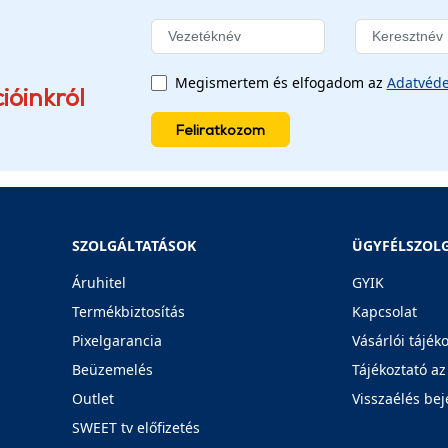
Megismertem és elfogadom az
Adatvéde
ióinkról
Feliratkozom
SZOLGÁLTATÁSOK
ÜGYFÉLSZOL
Áruhitel
GYIK
Termékbiztosítás
Kapcsolat
Pixelgarancia
Vásárlói tájék
Beüzemelés
Tájékoztató az
Outlet
Visszaélés bej
SWEET tv előfizetés