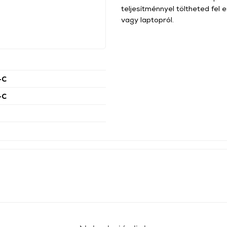
teljesítménnyel töltheted fel 
vagy laptopról.
-C
-C