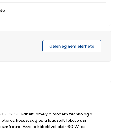
ető
Jelenleg nem elérhető
-C-USB-C kábelt, amely a modern technológia
méteres hosszúság és a letisztult fekete szín
használatra. Ezzel a kábelével akár 60 W-os