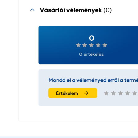
Vásárlói vélemények
(0)
0
0 értékelés
Mondd el a véleményed erről a termé
Értékelem