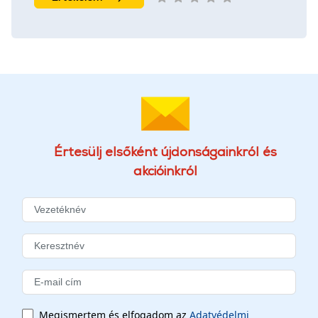
Értesülj elsőként újdonságainkról és
akcióinkról
Megismertem és elfogadom az
Adatvédelmi