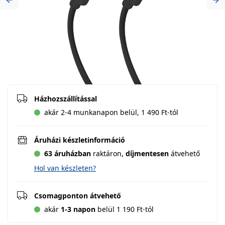
Previous
Ne
Házhozszállítással
akár 2-4 munkanapon belül, 1 490 Ft-tól
Áruházi készletinformáció
63 áruházban
raktáron,
díjmentesen
átvehető
Hol van készleten?
Csomagponton átvehető
akár
1-3 napon
belül 1 190 Ft-tól