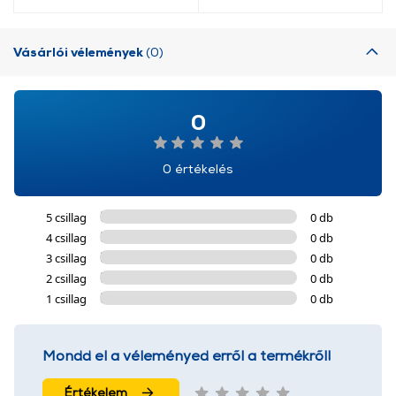
Vásárlói vélemények
(0)
0
0 értékelés
5 csillag
0 db
4 csillag
0 db
3 csillag
0 db
2 csillag
0 db
1 csillag
0 db
Mondd el a véleményed erről a termékről!
Értékelem