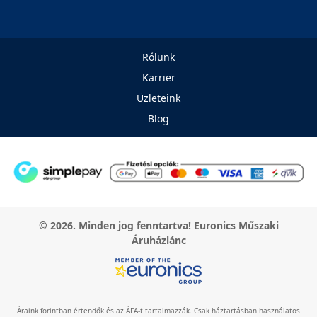
Rólunk
Karrier
Üzleteink
Blog
© 2026. Minden jog fenntartva! Euronics Műszaki
Áruházlánc
Áraink forintban értendők és az ÁFA-t tartalmazzák. Csak háztartásban használatos