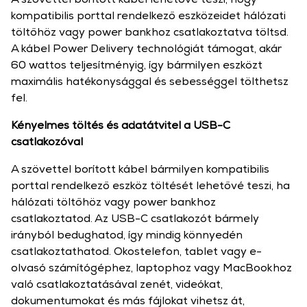
kompatibilis porttal rendelkező eszközeidet hálózati
töltőhöz vagy power bankhoz csatlakoztatva töltsd.
A kábel Power Delivery technológiát támogat, akár
60 wattos teljesítményig, így bármilyen eszközt
maximális hatékonysággal és sebességgel tölthetsz
fel.
Kényelmes töltés és adatátvitel a USB-C
csatlakozóval
A szövettel borított kábel bármilyen kompatibilis
porttal rendelkező eszköz töltését lehetővé teszi, ha
hálózati töltőhöz vagy power bankhoz
csatlakoztatod. Az USB-C csatlakozót bármely
irányból bedughatod, így mindig könnyedén
csatlakoztathatod. Okostelefon, tablet vagy e-
olvasó számítógéphez, laptophoz vagy MacBookhoz
való csatlakoztatásával zenét, videókat,
dokumentumokat és más fájlokat vihetsz át,