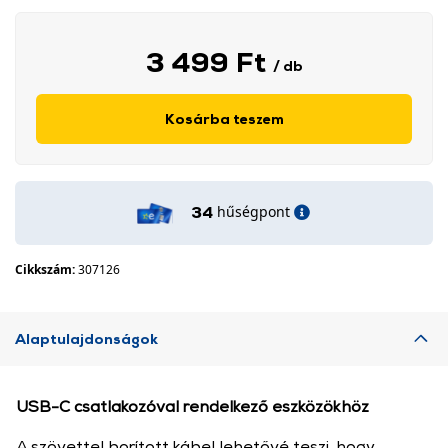
3 499 Ft
/ db
Kosárba teszem
hűségpont
34
Cikkszám:
307126
Alaptulajdonságok
USB-C csatlakozóval rendelkező eszközökhöz
A szövettel borított kábel lehetővé teszi, hogy