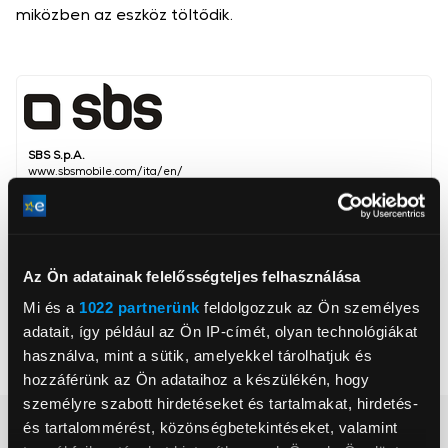
miközben az eszköz töltődik.
SBS S.p.A.
www.sbsmobile.com/ita/en/
info@sbsmobile.it
28010, Miasino, Via Circonvallazione
Kábel hossza
150 cm
Az Ön adatainak felelősségteljes felhasználása
Csatlakozó A
USB Type-C
Mi és a
1022 partnerünk
feldolgozzuk az Ön személyes
Csatlakozó B
USB Type-C
adatait, így például az Ön IP-címét, olyan technológiákat
használva, mint a sütik, amelyekkel tárolhatjuk és
Szín
Fekete
hozzáférünk az Ön adataihoz a készülékén, hogy
személyre szabott hirdetéseket és tartalmakat, hirdetés-
Részletes ismertető
és tartalommérést, közönségbetekintéseket, valamint