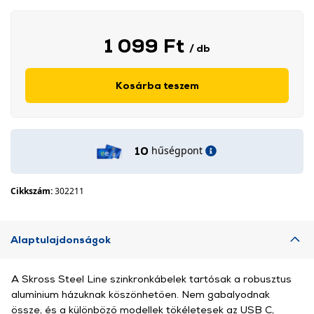
1 099 Ft
/ db
Kosárba teszem
hűségpont
10
Cikkszám:
302211
Alaptulajdonságok
A Skross Steel Line szinkronkábelek tartósak a robusztus
alumínium házuknak köszönhetően. Nem gabalyodnak
össze, és a különböző modellek tökéletesek az USB C,