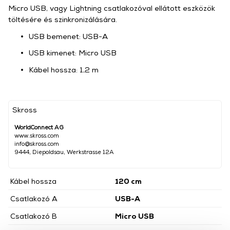
Micro USB, vagy Lightning csatlakozóval ellátott eszközök
töltésére és szinkronizálására.
USB bemenet: USB-A
USB kimenet: Micro USB
Kábel hossza: 1,2 m
Skross
WorldConnect AG
www.skross.com
info@skross.com
9444, Diepoldsau, Werkstrasse 12A
Kábel hossza
120 cm
Csatlakozó A
USB-A
Csatlakozó B
Micro USB