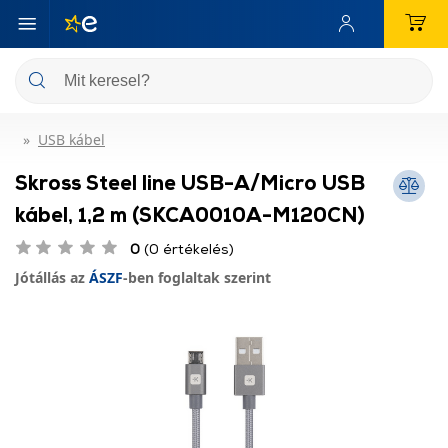
USB kábel
Skross Steel line USB-A/Micro USB
kábel, 1,2 m (SKCA0010A-M120CN)
0
(0 értékelés)
Jótállás az
ÁSZF
-ben foglaltak szerint