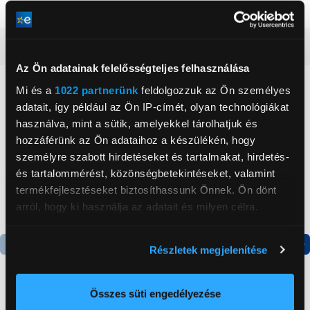
Szín
Szürke
Részletes ismertető
Az Ön adatainak felelősségteljes felhasználása
Neked ajánljuk
Mi és a
1022 partnerünk
feldolgozzuk az Ön személyes
adatait, így például az Ön IP-címét, olyan technológiákat
használva, mint a sütik, amelyekkel tárolhatjuk és
hozzáférünk az Ön adataihoz a készülékén, hogy
személyre szabott hirdetéseket és tartalmakat, hirdetés-
és tartalommérést, közönségbetekintéseket, valamint
termékfejlesztéseket biztosíthassunk Önnek. Ön dönt
arról, hogy ki használja az adatait és milyen célra.
Ha engedélyezi, a következőt is meg szeretnénk tenni:
Részletek megjelenítése
Információgyűjtés az Ön földrajzi
elhelyezkedéséről pár méteres pontossággal
Az Ön készülékén beazonosítása annak konkrét
Összes süti engedélyezése
tulajdonságainak (ujjlenyomat) aktív ellenőrzésével