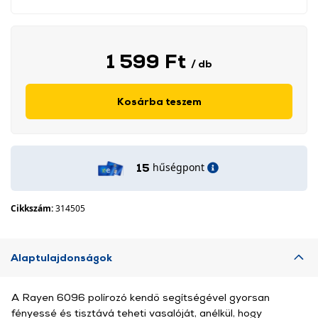
1 599 Ft
/ db
Kosárba teszem
hűségpont
15
Cikkszám:
314505
Alaptulajdonságok
A Rayen 6096 polírozó kendő segítségével gyorsan
fényessé és tisztává teheti vasalóját, anélkül, hogy