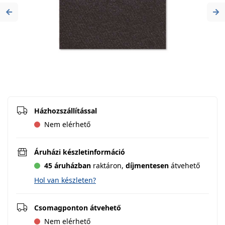
Previous
Ne
Házhozszállítással
Nem elérhető
Áruházi készletinformáció
45 áruházban
raktáron,
díjmentesen
átvehető
Hol van készleten?
Csomagponton átvehető
Nem elérhető