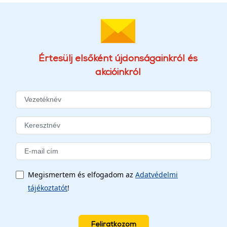
Értesülj elsőként újdonságainkról és
akcióinkról
Megismertem és elfogadom az
Adatvédelmi
tájékoztatót
!
Feliratkozom