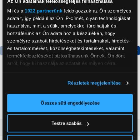
Az Ön adatainak felelősségteljes felhasználása
Mi és a
1022 partnerünk
feldolgozzuk az Ön személyes
adatait, így például az Ön IP-címét, olyan technológiákat
használva, mint a sütik, amelyekkel tárolhatjuk és
hozzáférünk az Ön adataihoz a készülékén, hogy
személyre szabott hirdetéseket és tartalmakat, hirdetés-
és tartalommérést, közönségbetekintéseket, valamint
termékfejlesztéseket biztosíthassunk Önnek. Ön dönt
arról, hogy ki használja az adatait és milyen célra.
-18 000 Ft
Ha engedélyezi, a következőt is meg szeretnénk tenni:
Tefal SV8151E0 Express
Electrolux E7US1-4MN
Részletek megjelenítése
Információgyűjtés az Ön földrajzi
Vision Gőzállomás
Gőzállomás
elhelyezkedéséről pár méteres pontossággal
71 999 Ft
44 999 Ft
89 999 Ft
Az Ön készülékén beazonosítása annak konkrét
Összes süti engedélyezése
tulajdonságainak (ujjlenyomat) aktív ellenőrzésével
Tudjon meg többet személyes adatainak feldolgozási
Testre szabás
módjairól és adja meg preferenciáit a
Részletek
Vásárlói vélemények
(0)
pontban
. Bármikor módosíthatja vagy visszavonhatja a